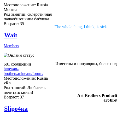
Местоположение: Russia
Москва
Род занятий: склеротичная
папкобизонкина бабушка
Возраст: 35
The whole thing, I think, is sick
Wait
Members
Известны и популярны, более подр
681 сообщений
http://art-
brothers.mine.nu/forum/
Местоположение: Russia
vRn
Род занятий: Любитель
почитать книги!
Art-Brothers Producti
Возраст: 37
art-bro
Slipо4ка