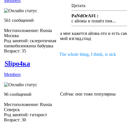
Members
Цитата
PaNdOrA#1 :
561 сообщений
с айовы и пошёл пик...
Местоположение: Russia
а мне кажется айова-это и есть са
Москва
мой взгляд,спад
Род занятий: склеротичная
папкобизонкина бабушка
Возраст: 35
The whole thing, I think, is sick
Slipо4ка
Members
Сейчас они тоже популярны
96 сообщений
Местоположение: Russia
Северск
Род занятий: гитарист
Возраст: 30