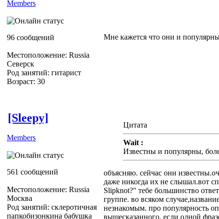
Members
Мне кажется что они и популярны
96 сообщений
Местоположение: Russia
Северск
Род занятий: гитарист
Возраст: 30
[Sleepy]
Цитата
Members
Wait :
Известны и популярны, более
561 сообщений
объясняю. сейчас они известны.оч
даже никогда их не слышал.вот с
Местоположение: Russia
Slipknot?" тебе большинство ответ
Москва
группе. во всяком случае,названи
Род занятий: склеротичная
незнакомым. про популярность оп
папкобизонкина бабушка
вышесказанного. если одной фраз