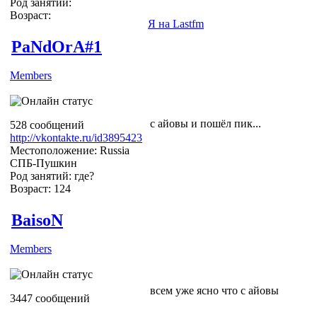
Род занятий:
Возраст:
Я на Lastfm
PaNdOrA#1
Members
с айовы и пошёл пик...
528 сообщений
http://vkontakte.ru/id3895423
Местоположение: Russia
СПБ-Пушкин
Род занятий: где?
Возраст: 124
BaisoN
Members
всем уже ясно что с айовы
3447 сообщений