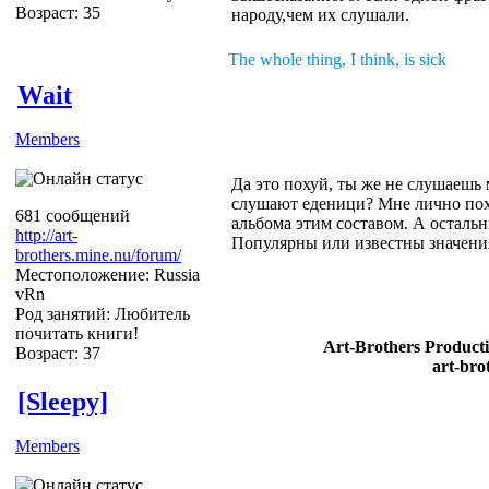
Возраст: 35
народу,чем их слушали.
The whole thing, I think, is sick
Wait
Members
Да это похуй, ты же не слушаешь
слушают еденици? Мне лично поху
681 сообщений
альбома этим составом. А остальн
http://art-
Популярны или известны значения
brothers.mine.nu/forum/
Местоположение: Russia
vRn
Род занятий: Любитель
почитать книги!
Art-Brothers Producti
Возраст: 37
art-bro
[Sleepy]
Members