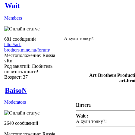
Wait
Members
А хули толку?!
681 сообщений
http://art-
brothers.mine.nu/forum/
Местоположение: Russia
vRn
Род занятий: Любитель
почитать книги!
Art-Brothers Producti
Возраст: 37
art-bro
BaisoN
Moderators
Цитата
Wait :
А хули толку?!
2640 сообщений
Местоположение: Russia