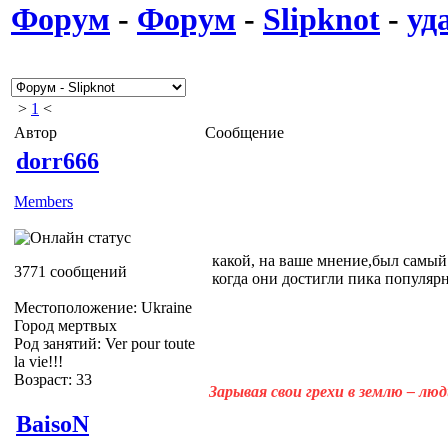
Форум
-
Форум
-
Slipknot
-
уд
>
1
<
Автор
Сообщение
dorr666
Members
какой, на ваше мнение,был самый
3771 сообщений
когда они достигли пика популярн
Местоположение: Ukraine
Город мертвых
Род занятий: Ver pour toute
la vie!!!
Возраст: 33
Зарывая свои грехи в землю – лю
BaisoN