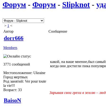
Форум
-
Форум
-
Slipknot
-
уд
>
1
<
Автор
Сообщение
dorr666
Members
какой, на ваше мнение,был самый
3771 сообщений
когда они достигли пика популярн
Местоположение: Ukraine
Город мертвых
Род занятий: Ver pour toute
la vie!!!
Возраст: 33
Зарывая свои грехи в землю – лю
BaisoN