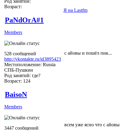
Род занятий:
Возраст:
Я на Lastfm
PaNdOrA#1
Members
с айовы и пошёл пик...
528 сообщений
http://vkontakte.ru/id3895423
Местоположение: Russia
СПБ-Пушкин
Род занятий: где?
Возраст: 124
BaisoN
Members
всем уже ясно что с айовы
3447 сообщений