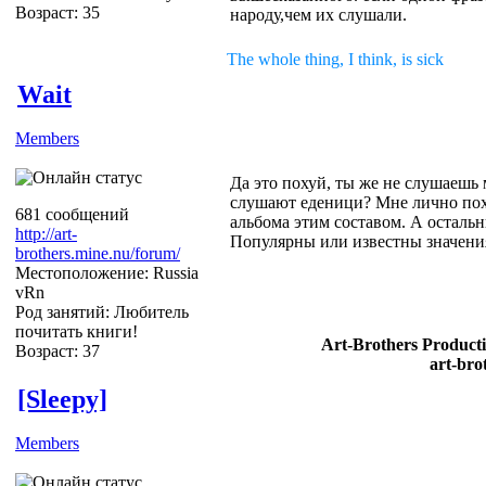
Возраст: 35
народу,чем их слушали.
The whole thing, I think, is sick
Wait
Members
Да это похуй, ты же не слушаешь
слушают еденици? Мне лично поху
681 сообщений
альбома этим составом. А остальн
http://art-
Популярны или известны значения
brothers.mine.nu/forum/
Местоположение: Russia
vRn
Род занятий: Любитель
почитать книги!
Art-Brothers Producti
Возраст: 37
art-bro
[Sleepy]
Members