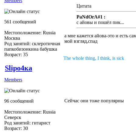
Members
Цитата
PaNdOrA#1 :
561 сообщений
с айовы и пошёл пик...
Местоположение: Russia
а мне кажется айова-это и есть са
Москва
мой взгляд,спад
Род занятий: склеротичная
папкобизонкина бабушка
Возраст: 35
The whole thing, I think, is sick
Slipо4ка
Members
Сейчас они тоже популярны
96 сообщений
Местоположение: Russia
Северск
Род занятий: гитарист
Возраст: 30