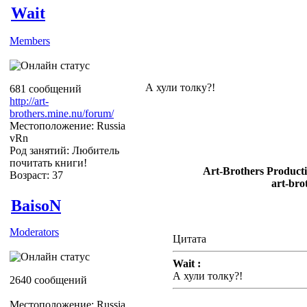
Wait
Members
А хули толку?!
681 сообщений
http://art-
brothers.mine.nu/forum/
Местоположение: Russia
vRn
Род занятий: Любитель
почитать книги!
Art-Brothers Producti
Возраст: 37
art-bro
BaisoN
Moderators
Цитата
Wait :
А хули толку?!
2640 сообщений
Местоположение: Russia