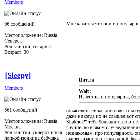
Members
Мне кажется что они и популярны
96 сообщений
Местоположение: Russia
Северск
Род занятий: гитарист
Возраст: 30
[Sleepy]
Цитата
Members
Wait :
Известны и популярны, более
561 сообщений
объясняю. сейчас они известны.оч
даже никогда их не слышал.вот с
Местоположение: Russia
Slipknot?" тебе большинство ответ
Москва
группе. во всяком случае,названи
Род занятий: склеротичная
незнакомым. про популярность оп
папкобизонкина бабушка
вышесказанного. если одной фраз