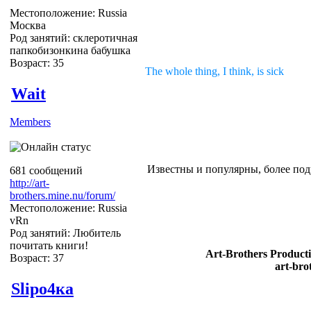
Местоположение: Russia
Москва
Род занятий: склеротичная
папкобизонкина бабушка
Возраст: 35
The whole thing, I think, is sick
Wait
Members
Известны и популярны, более подр
681 сообщений
http://art-
brothers.mine.nu/forum/
Местоположение: Russia
vRn
Род занятий: Любитель
почитать книги!
Art-Brothers Producti
Возраст: 37
art-bro
Slipо4ка