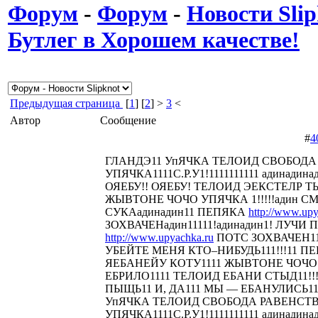
Форум
-
Форум
-
Новости Slip
Бутлег в Хорошем качестве!
Предыдущая страница
[
1
] [
2
] >
3
<
Автор
Сообщение
#
4
ГЛАНДЭ11 УпЯЧКА ТЕЛОИД СВОБОДА
УПЯЧКА1111С.Р.У1!1111111111 адинадина
ОЯЕБУ!! ОЯЕБУ! ТЕЛОИД ЭЕКСТЕЛР 
ЖЫВТОНЕ ЧОЧО УПЯЧКА 1!!!!!адин С
СУКАадинадин11 ПЕПЯКА
http://www.upy
ЗОХВАЧЕНадин11111!адинадин1! ЛУЧИ П
http://www.upyachka.ru
ПОТС ЗОХВАЧЕН111
УБЕЙТЕ МЕНЯ КТО–НИБУДЬ111!!!11 
ЯЕБАНЕЙУ КОТУ1111 ЖЫВТОНЕ ЧОЧО У
ЕБРИЛО1111 ТЕЛОИД ЕБАНИ СТЫД11!!! 
ПЫЩЬ11 И, ДА111 МЫ — ЕБАНУЛИСЬ1
УпЯЧКА ТЕЛОИД СВОБОДА РАВЕНСТ
УПЯЧКА1111С.Р.У1!1111111111 адинадина