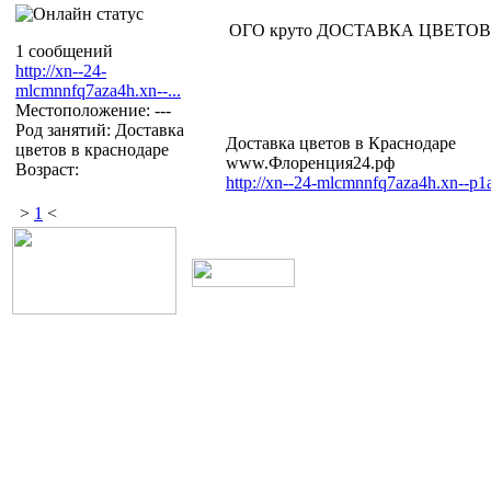
ОГО круто ДОСТАВКА ЦВЕТОВ В
1 сообщений
http://xn--24-
mlcmnnfq7aza4h.xn--...
Местоположение: ---
Род занятий: Доставка
Доставка цветов в Краснодаре
цветов в краснодаре
www.Флоренция24.рф
Возраст:
http://xn--24-mlcmnnfq7aza4h.xn--p1a
>
1
<