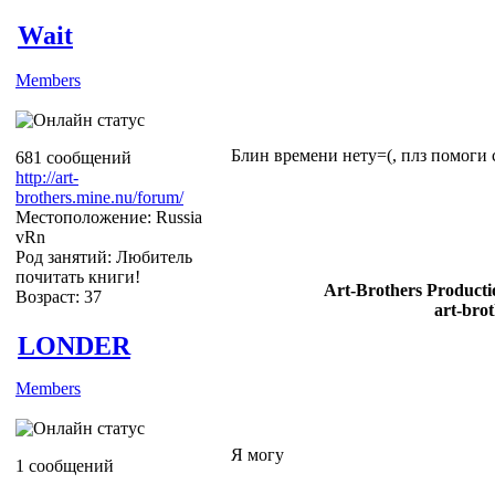
Wait
Members
Блин времени нету=(, плз помоги с
681 сообщений
http://art-
brothers.mine.nu/forum/
Местоположение: Russia
vRn
Род занятий: Любитель
почитать книги!
Art-Brothers Producti
Возраст: 37
art-bro
LONDER
Members
Я могу
1 сообщений