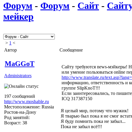
Форум
-
Форум
-
Сайт
-
Сайту
мейкер
>
1
<
Автор
Сообщение
MaGGoT
Сайту требуются news-мэйкеры! Н
или умение пользоваться online п
Administrators
http://www.translate.ru/text.asp?lang
информацию, ответственность и к
группе SlipKnoT!!!
Если заинтересовались, то пишит
197 сообщений
ICQ 317387150
http://www.moshable.ru
Местоположение: Russia
Я целый мир, потому что мужик!
Ростов-на-Дону
Я тварью был пока я не смог встат
Род занятий:
Я буду помнить пока не забыл...
Возраст: 38
Пока не забыл всё!!!