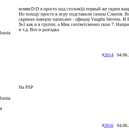
мляяя:D:D я просто под столом))) первый же скрин ваще
Но походу просто в игру подставили скины Слипов. Во
скринах наверху написано - офицер Vaughn Stevens. И 
№1 как и в группе, а Мик соответсвенно скин 7. Напри
и т.д. Вот и разгадка
ussia
#
2614
04.06
На PSP
ussia
t
#
2616
04.06