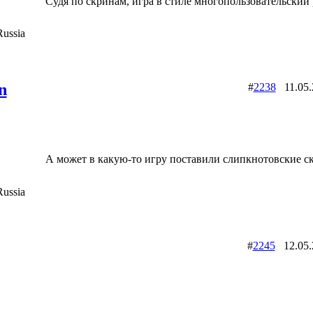
Судя по скринам, игра в стиле многопользовательский 
ussia
n
#
2238
11.05
А может в какую-то игру поставили слипкнотовские с
ussia
#
2245
12.05