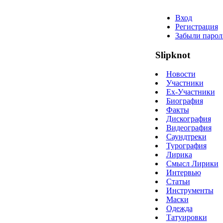
Вход
Регистрация
Забыли парол
Slipknot
Новости
Участники
Ex-Участники
Биография
Факты
Дискография
Видеография
Саундтреки
Турография
Лирика
Смысл Лирики
Интервью
Статьи
Инструменты
Маски
Одежда
Татуировки