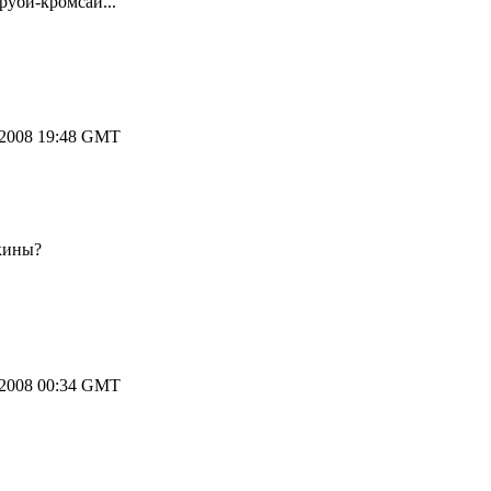
руби-кромсай...
.2008 19:48 GMT
кины?
.2008 00:34 GMT