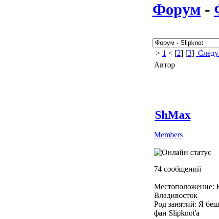
Форум
-
>
1
< [
2
] [
3
]
Следу
Автор
ShMax
Members
74 сообщений
Местоположение: R
Владивосток
Род занятий: Я бе
фан Slipknot'a