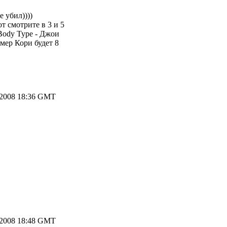
 убил))))
т смотрите в 3 и 5
Body Type - Джои
мер Кори будет 8
.2008 18:36 GMT
.2008 18:48 GMT