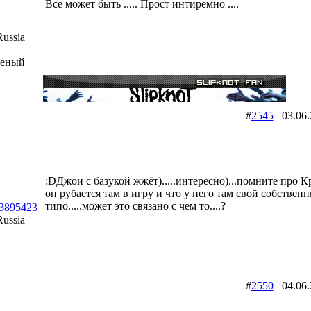
Все может быть ..... Прост интиремно ....
ussia
шеный
#
2545
03.06
:DДжои с базукой жжёт).....интересно)...помните про К
он рубается там в игру и что у него там свой собствен
типо.....может это связано с чем то....?
id3895423
ussia
#
2550
04.06