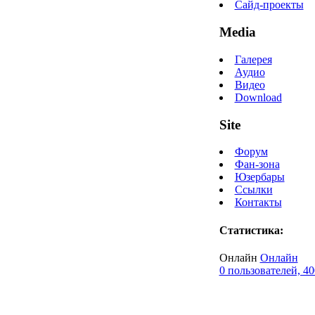
Сайд-проекты
Media
Галерея
Аудио
Видео
Download
Site
Форум
Фан-зона
Юзербары
Ссылки
Контакты
Статистика:
Онлайн
Онлайн
0 пользователей, 40