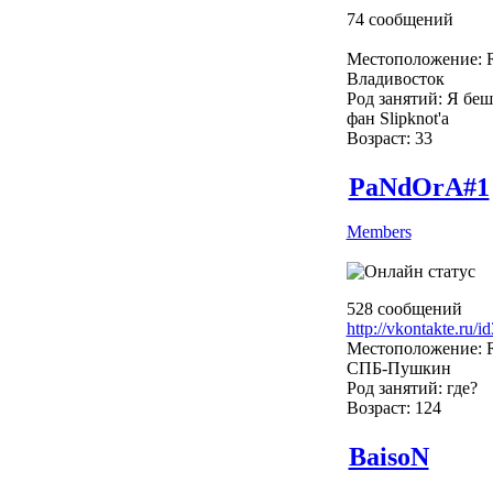
74 сообщений
Местоположение: R
Владивосток
Род занятий: Я бе
фан Slipknot'a
Возраст: 33
PaNdOrA#1
Members
528 сообщений
http://vkontakte.ru/
Местоположение: R
СПБ-Пушкин
Род занятий: где?
Возраст: 124
BaisoN