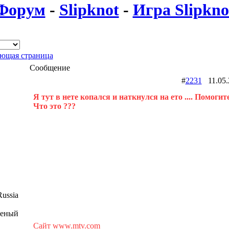
Форум
-
Slipknot
-
Игра Slipkno
ющая страница
Сообщение
#
2231
11.05
Я тут в нете копался и наткнулся на ето .... Помогите
Что это ???
ussia
шеный
Сайт www.mtv.com