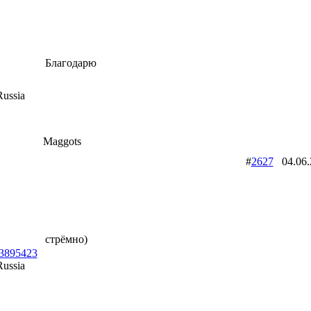
Благодарю
ussia
Maggots
#
2627
04.06
стрёмно)
id3895423
ussia