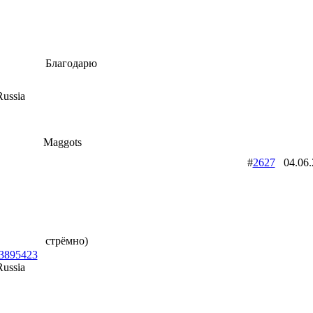
Благодарю
ussia
Maggots
#
2627
04.06
стрёмно)
id3895423
ussia