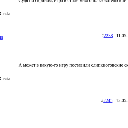
Судя по скринам, игра в стиле многопользовательский 
ussia
n
#
2238
11.05
А может в какую-то игру поставили слипкнотовские с
ussia
#
2245
12.05