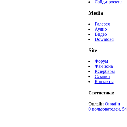
Сайд-проекты
Media
Галерея
Аудио
Видео
Download
Site
Форум
Фан-зона
Юзербары
Ссылки
Контакты
Статистика:
Онлайн
Онлайн
0 пользователей, 54