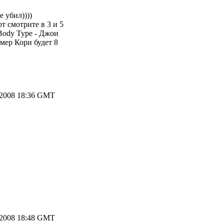
 убил))))
т смотрите в 3 и 5
Body Type - Джои
мер Кори будет 8
.2008 18:36 GMT
.2008 18:48 GMT