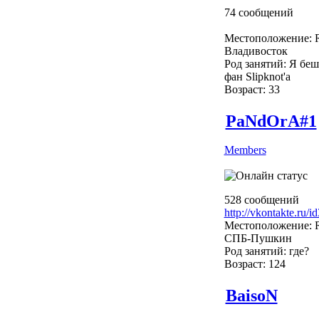
74 сообщений
Местоположение: R
Владивосток
Род занятий: Я бе
фан Slipknot'a
Возраст: 33
PaNdOrA#1
Members
528 сообщений
http://vkontakte.ru/
Местоположение: R
СПБ-Пушкин
Род занятий: где?
Возраст: 124
BaisoN