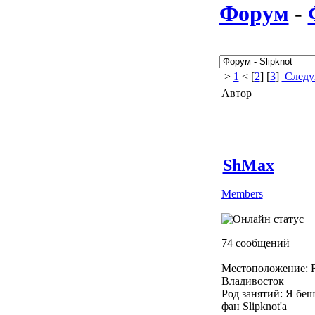
Форум
-
>
1
< [
2
] [
3
]
Следу
Автор
ShMax
Members
74 сообщений
Местоположение: R
Владивосток
Род занятий: Я бе
фан Slipknot'a