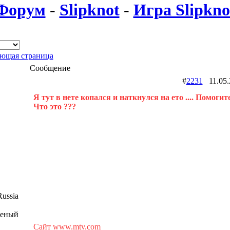
Форум
-
Slipknot
-
Игра Slipkno
ющая страница
Сообщение
#
2231
11.05
Я тут в нете копался и наткнулся на ето .... Помогите
Что это ???
ussia
шеный
Сайт www.mtv.com