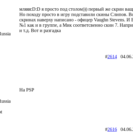
мляяя:D:D я просто под столом))) первый же скрин ваще
Но походу просто в игру подставили скины Слипов. Во
скринах наверху написано - офицер Vaughn Stevens. И 
№1 как и в группе, а Мик соответсвенно скин 7. Напри
и т.д. Вот и разгадка
ussia
#
2614
04.06
На PSP
ussia
t
#
2616
04.06