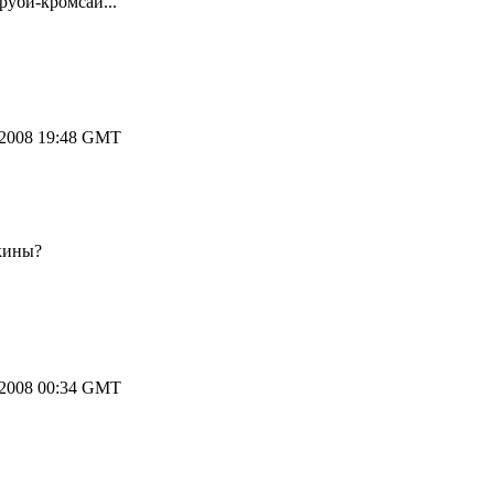
руби-кромсай...
.2008 19:48 GMT
кины?
.2008 00:34 GMT