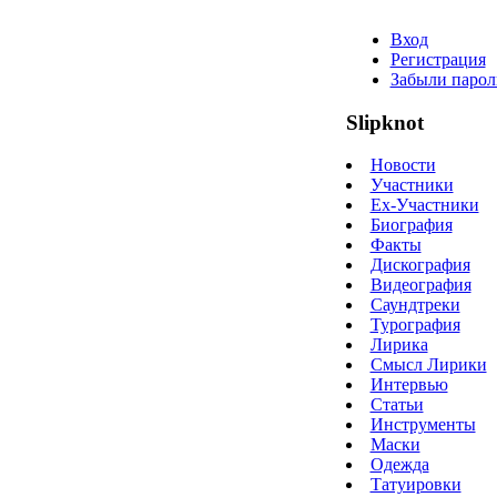
Вход
Регистрация
Забыли парол
Slipknot
Новости
Участники
Ex-Участники
Биография
Факты
Дискография
Видеография
Саундтреки
Турография
Лирика
Смысл Лирики
Интервью
Статьи
Инструменты
Маски
Одежда
Татуировки