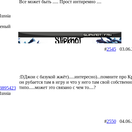
Все может быть ..... Прост интиремно ....
ussia
шеный
#
2545
03.06
:DДжои с базукой жжёт).....интересно)...помните про К
он рубается там в игру и что у него там свой собствен
типо.....может это связано с чем то....?
id3895423
ussia
#
2550
04.06