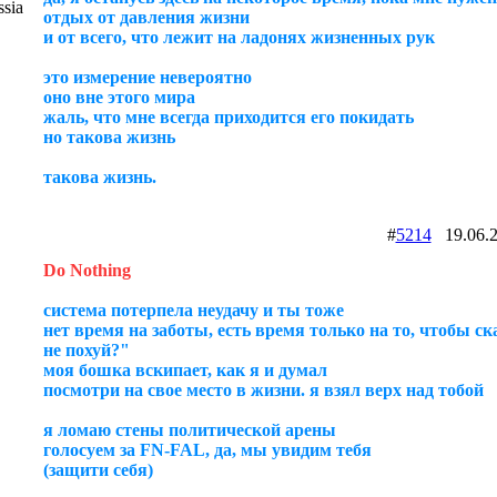
sia
отдых от давления жизни
и от всего, что лежит на ладонях жизненных рук
это измерение невероятно
оно вне этого мира
жаль, что мне всегда приходится его покидать
но такова жизнь
такова жизнь.
#
5214
19.06.
Do Nothing
система потерпела неудачу и ты тоже
нет время на заботы, есть время только на то, чтобы ск
не похуй?"
моя бошка вскипает, как я и думал
посмотри на свое место в жизни. я взял верх над тобой
я ломаю стены политической арены
голосуем за FN-FAL, да, мы увидим тебя
(защити себя)