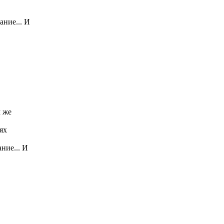
ание... И
м же
ях
ние... И