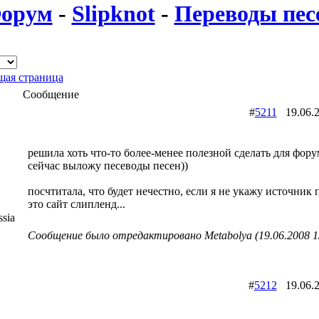
орум
-
Slipknot
-
Переводы песе
ая страница
Сообщение
#
5211
19.06.
решила хоть что-то более-менее полезной сделать для фор
сейчас выложу песеводы песен))
посчтитала, что будет нечестно, если я не укажу источник 
это сайт слипленд...
sia
Сообщение было отредактировано Metabolya (19.06.2008 1
#
5212
19.06.