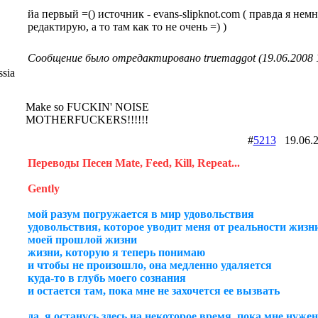
йа первый =() источник - evans-slipknot.com ( правда я нем
редактирую, а то там как то не очень =) )
Сообщение было отредактировано truemaggot (19.06.2008 
sia
Make so FUCKIN' NOISE
MOTHERFUCKERS!!!!!!
#
5213
19.06.
Переводы Песен Mate, Feed, Kill, Repeat...
Gently
мой разум погружается в мир удовольствия
удовольствия, которое уводит меня от реальности жизн
моей прошлой жизни
жизни, которую я теперь понимаю
и чтобы не произошло, она медленно удаляется
куда-то в глубь моего сознания
и остается там, пока мне не захочется ее вызвать
да, я останусь здесь на некоторое время, пока мне нуже