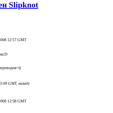
н Slipknot
2008 12:57 GMT
ума:D
переводов=((
3:09 GMT, назад)
2008 12:58 GMT