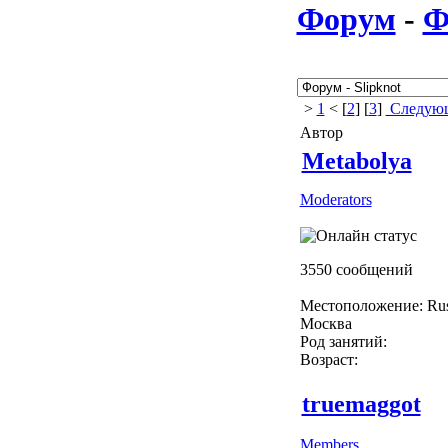
Форум
-
Ф
>
1
< [
2
] [
3
]
Следующ
Автор
Metabolya
Moderators
3550 сообщений
Местоположение: Rus
Москва
Род занятий:
Возраст:
truemaggot
Members