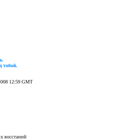
ть
д тобой.
2008 12:59 GMT
их восстаний