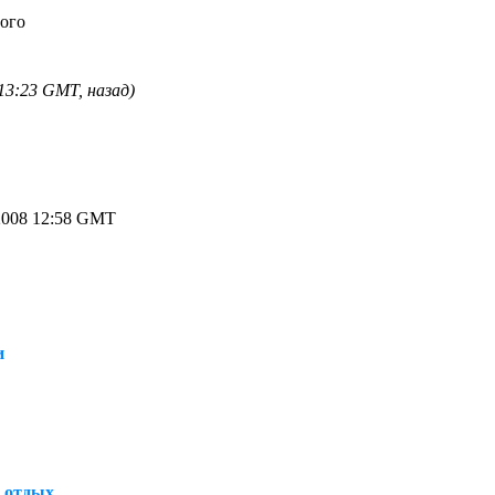
ного
13:23 GMT, назад)
2008 12:58 GMT
и
н отдых