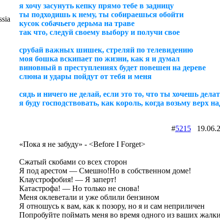
я хочу засунуть кепку прямо тебе в задницу
ты подходишь к нему, ты собираешься обойти
sia
кусок собачьего дерьма на траве
так что, следуй своему выбору и получи свое
срубай важных шишек, стреляй по телевидению
моя бошка вскипает по жизни, как я и думал
виновный в преступлениях будет повешен на дереве
слюна и удары пойдут от тебя и меня
сядь и ничего не делай, если это то, что ты хочешь дела
я буду господствовать, как король, когда возьму верх на
#
5215
19.06.
«Пока я не забуду» - <Before I Forget>
Сжатый скобами со всех сторон
Я под арестом — Смешно!Но в собственном доме!
Клаустрофобия! — Я заперт!
Катастрофа! — Но только не снова!
Меня оклеветали и уже облили бензином
Я отношусь к вам, как к позору, но я и сам неприличен
Попробуйте поймать меня во время одного из ваших жалк