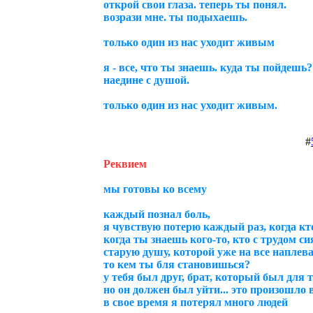
открой свои глаза. теперь ты понял.
возрази мне. ты подыхаешь.
только один из нас уходит живым
я - все, что ты знаешь. куда ты пойдешь?
наедине с душой.
только один из нас уходит живым.
#
Реквием
мы готовы ко всему
каждый познал боль,
я чувствую потерю каждый раз, когда кт
когда ты знаешь кого-то, кто с трудом си
старую душу, которой уже на все наплев
то кем ты бля становишься?
у тебя был друг, брат, который был для 
но он должен был уйти... это произошло 
в свое время я потерял много людей