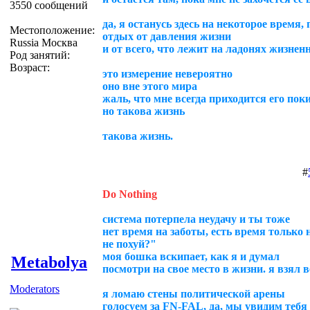
3550 сообщений
да, я останусь здесь на некоторое время
Местоположение:
отдых от давления жизни
Russia Москва
и от всего, что лежит на ладонях жизнен
Род занятий:
Возраст:
это измерение невероятно
оно вне этого мира
жаль, что мне всегда приходится его пок
но такова жизнь
такова жизнь.
#
Do Nothing
система потерпела неудачу и ты тоже
нет время на заботы, есть время только 
не похуй?"
моя бошка вскипает, как я и думал
Metabolya
посмотри на свое место в жизни. я взял в
Moderators
я ломаю стены политической арены
голосуем за FN-FAL, да, мы увидим тебя