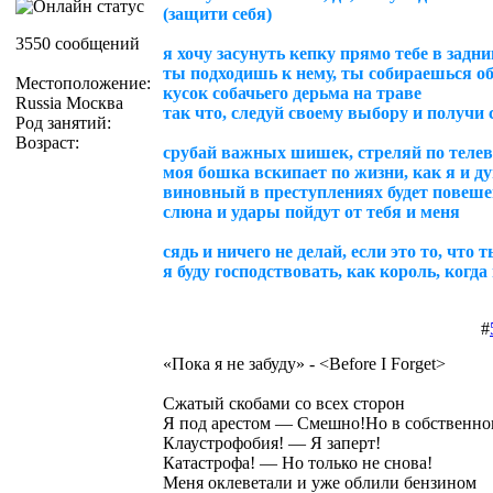
(защити себя)
3550 сообщений
я хочу засунуть кепку прямо тебе в задни
ты подходишь к нему, ты собираешься о
Местоположение:
кусок собачьего дерьма на траве
Russia Москва
так что, следуй своему выбору и получи 
Род занятий:
Возраст:
срубай важных шишек, стреляй по теле
моя бошка вскипает по жизни, как я и д
виновный в преступлениях будет повеше
слюна и удары пойдут от тебя и меня
сядь и ничего не делай, если это то, что 
я буду господствовать, как король, когда
#
«Пока я не забуду» - <Before I Forget>
Сжатый скобами со всех сторон
Я под арестом — Смешно!Но в собственно
Клаустрофобия! — Я заперт!
Катастрофа! — Но только не снова!
Меня оклеветали и уже облили бензином