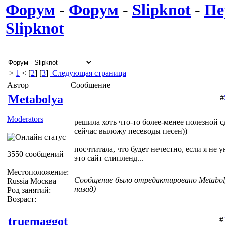
Форум
-
Форум
-
Slipknot
-
Пе
Slipknot
>
1
< [
2
] [
3
]
Следующая страница
Автор
Сообщение
Metabolya
#
Moderators
решила хоть что-то более-менее полезной с
сейчас выложу песеводы песен))
посчтитала, что будет нечестно, если я не
3550 сообщений
это сайт слипленд...
Местоположение:
Сообщение было отредактировано Metaboly
Russia Москва
назад)
Род занятий:
Возраст:
truemaggot
#