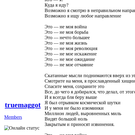
Куда я иду?
Возможно я смотрю в неправильном напра
Возможно я ищу любое направление
Это — не моя война
Это — не моя борьба
Это — нечто большее
Это — не моя жизнь
Это — не моя революция
Это — не мое искажение
Это — не мое ожидание
Это — не мое отчаяние
Скатанные мысли поднимаются вверх из эт
Смотрите на меня, я прославденный хищн
Спасите меня, сохраните это
Все, до чего я добирался, что делал, от это
И я всегда бля беру выше
Я был отрывком космической шутки
truemaggot
И у меня не было изюминки
Миллион людей, выровненных миль
Members
Видят большой ноль
Закрытым и приносят извинения.