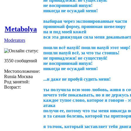
не принадлежи! не существуй!
не воспринимай нихуя!
никогда не осуждай меня!
выбирая через экспонированные части
принимай форму, принимая шевелюру
Metabolya
на и под моей кожей
вся эта движущая сила меня доканывает
Moderators
пошли всё нахуй! пошли нахуй этот мир!
пошли нахуй всё, за что ты стоишь!
не принадлежи! не существуй!
3550 сообщений
не воспринимай нихуя!
никогда не осуждай меня!
Местоположение:
Russia Москва
...и даже не пробуй судить меня!
Род занятий:
Возраст:
ты получила всю мою любовь, живя в со
нечего тебе показывать, но я не держусь 
каждое тупое слово, которое я говорю - 
атака
получи ее, потому что ты меня никогда 
я та самая болезнь, которой ты притвор
я толчок, который заставляет тебя двига