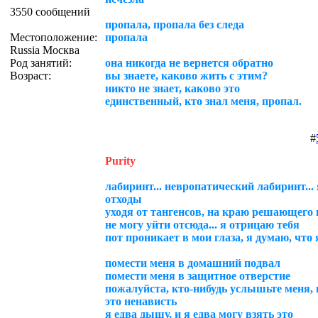
3550 сообщений
пропала, пропала без следа
Местоположение:
пропала
Russia Москва
Род занятий:
она никогда не вернется обратно
Возраст:
вы знаете, каково жить с этим?
никто не знает, каково это
единственный, кто знал меня, пропал.
#
Purity
лабиринт... невропатический лабиринт... 
отходы
уходя от тангенсов, на краю решающего п
не могу уйти отсюда... я отрицаю тебя
пот проникает в мои глаза, я думаю, что
помести меня в домашний подвал
помести меня в защитное отверстие
пожалуйста, кто-нибудь услышьте меня, в
это ненависть
я едва дышу, и я едва могу взять это