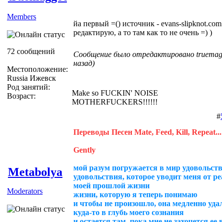
Members
йа первый =() источник - evans-slipknot.com
редактирую, а то там как то не очень =) )
72 сообщений
Сообщение было отредактировано truemagg
назад)
Местоположение:
Russia Ижевск
Род занятий:
Make so FUCKIN' NOISE
Возраст:
MOTHERFUCKERS!!!!!!
#
Переводы Песен Mate, Feed, Kill, Repeat...
Gently
мой разум погружается в мир удовольст
Metabolya
удовольствия, которое уводит меня от р
моей прошлой жизни
Moderators
жизни, которую я теперь понимаю
и чтобы не произошло, она медленно уда
куда-то в глубь моего сознания
и остается там, пока мне не захочется ее