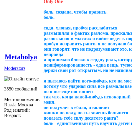
Only One
боль. создана, чтобы править.
боль.
сидя, хлопая, пробуя расслабиться
размышляя о фактах разлома, проскальз
разногласия в мыслях о войне ведет к п
пробуя исправить ранги, я не получаю б
они говорят, что не подразумевают это, к
неправда
Metabolya
я принимаю близко к сердцу роль, кото
неинформированность - одна вещь, тупос
Moderators
держи свой рот открытым, но не называ
я пытаюсь найти кого-нибудь, кто на мое
потому что ударная сила все размалывае
3550 сообщений
но я все еще постоянен
так что, когда какой-нибудь непокорный
Местоположение:
меня,
Russia Москва
он получает в ебало, и волочит
Род занятий:
кишки по полу, но ты хочешь большего
Возраст:
показать тебе силу десятого ранга?
боль - единственный путь научить детей