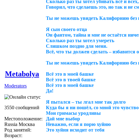
Сколько раз ты хотел убивать всё и всех,
Говорил, что сделаешь это, но так и не с
Ты не можешь увидеть Калифорнию без 
Я сын своего отца
Он фантом, тайна и мне не остаётся ниче
Сколько раз ты хотел умереть
Слишком поздно для меня.
Всё, что ты должен сделать – избавится 
Ты не можешь увидеть Калифорнию без 
Metabolya
Всё это в моей башке
Всё это в твоей башке
Всё это в моей башке
Moderators
Да!
Я пытался – ты лгал мне так долго
3550 сообщений
Куда бы я ни пошёл, со мной это чувство
Мои гримасы уродливы
Местоположение:
Дай мне выбор
Russia Москва
Неважно, если я порю хуйню
Род занятий:
Это хуйня исходит от тебя
Возраст: