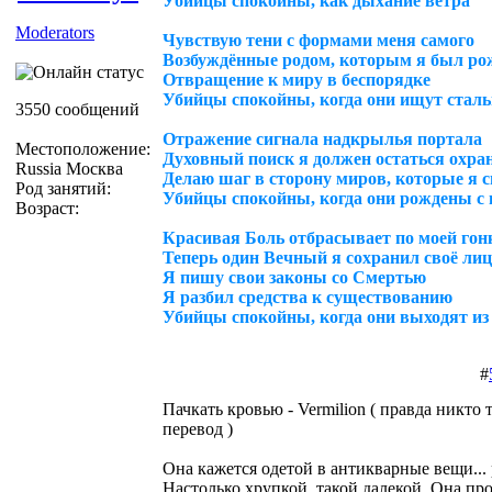
Убийцы спокойны, как дыхание ветра
Moderators
Чувствую тени с формами меня самого
Возбуждённые родом, которым я был ро
Отвращение к миру в беспорядке
Убийцы спокойны, когда они ищут сталь
3550 сообщений
Отражение сигнала надкрылья портала
Местоположение:
Духовный поиск я должен остаться охра
Russia Москва
Делаю шаг в сторону миров, которые я 
Род занятий:
Убийцы спокойны, когда они рождены с
Возраст:
Красивая Боль отбрасывает по моей гон
Теперь один Вечный я сохранил своё ли
Я пишу свои законы со Смертью
Я разбил средства к существованию
Убийцы спокойны, когда они выходят из
#
Пачкать кровью - Vermilion ( правда никто 
перевод )
Она кажется одетой в антикварные вещи... 
Настолько хрупкой, такой далекой. Она пр