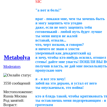
SIC
"а вот и боль!"
враг - покажи мне, чем ты хочешь быть
я могу зацепить что угодно
даже, если не могу зацепить тебя
готовенький - любой путь будет лучше
ты меня нихуя не жалей
вставай, отвали...
что, черт возьми, я говорю?
я ничего не знаю о злости
уверенный как декадентский ад
Metabolya
я хочу, чтобы кто-нибудь осилил, отошел
стены! дайте мне упасть! ПОШЛИ ВЫ
получив власть, не дай мне поскользнутьс
Moderators
пропускаю мяч
я - я все это хочу!
3550 сообщений
забей на это дерьмо, я устал от него
ты опускаешься, это война!
Местоположение:
Russia Москва
кто я блядь такой, чтобы критиковать т
Род занятий:
ты оставляешь меня подозревающим - я
Возраст:
гротеском