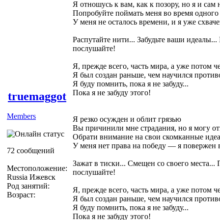
Я отношусь к вам, как к позору, но я и сам
Попробуйте поймать меня во время одного
У меня не осталось времени, и я уже схвач
Распутайте нити... Забудьте ваши идеалы...
послушайте!
Я, прежде всего, часть мира, а уже потом ч
Я был создан раньше, чем научился против
Я буду помнить, пока я не забуду...
Пока я не забуду этого!
truemaggot
Members
Я резко осужден и облит грязью
Вы причинили мне страдания, но я могу от
Обрати внимание на свои скомканные иде
У меня нет права на победу — я повержен 
72 сообщений
Зажат в тиски... Смещен со своего места...
Местоположение:
послушайте!
Russia Ижевск
Род занятий:
Я, прежде всего, часть мира, а уже потом ч
Возраст:
Я был создан раньше, чем научился против
Я буду помнить, пока я не забуду...
Пока я не забуду этого!