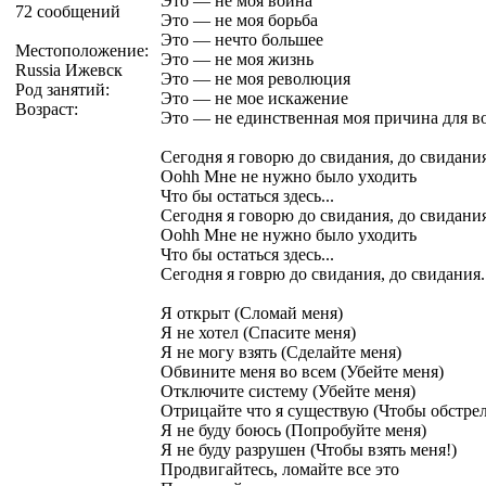
Это — не моя война
72 сообщений
Это — не моя борьба
Это — нечто большее
Местоположение:
Это — не моя жизнь
Russia Ижевск
Это — не моя революция
Род занятий:
Это — не мое искажение
Возраст:
Это — не единственная моя причина для в
Сегодня я говорю до свидания, до свидания
Oohh Мне не нужно было уходить
Что бы остаться здесь...
Сегодня я говорю до свидания, до свидания
Oohh Мне не нужно было уходить
Что бы остаться здесь...
Сегодня я говрю до свидания, до свидания.
Я открыт (Сломай меня)
Я не хотел (Спасите меня)
Я не могу взять (Сделайте меня)
Обвините меня во всем (Убейте меня)
Отключите систему (Убейте меня)
Отрицайте что я существую (Чтобы обстрел
Я не буду боюсь (Попробуйте меня)
Я не буду разрушен (Чтобы взять меня!)
Продвигайтесь, ломайте все это