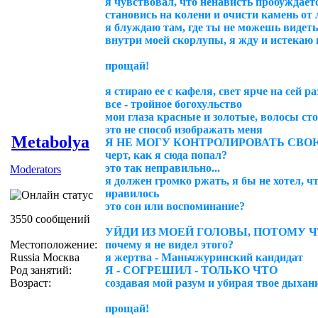
я чувствовал, что ненависть пробуждаетс
становись на колени и очисти камень от л
я блуждаю там, где ты не можешь видеть.
внутри моей скорлупы, я жду и истекаю 
прощай!
я стираю ее с кафеля, свет ярче на сей ра
все - тройное богохульство
мои глаза красные и золотые, волосы ст
это не способ изображать меня
Metabolya
Я НЕ МОГУ КОНТРОЛИРОВАТЬ СВО
черт, как я сюда попал?
это так неправильно...
Moderators
я должен громко ржать, я бы не хотел, ч
нравилось
это сон или воспоминание?
3550 сообщений
УЙДИ ИЗ МОЕЙ ГОЛОВЫ, ПОТОМУ Ч
Местоположение:
почему я не видел этого?
Russia Москва
я жертва - Маньчжуринский кандидат
Род занятий:
Я - СОГРЕШИЛ - ТОЛЬКО ЧТО
Возраст:
создавая мой разум и убирая твое дыхан
прощай!