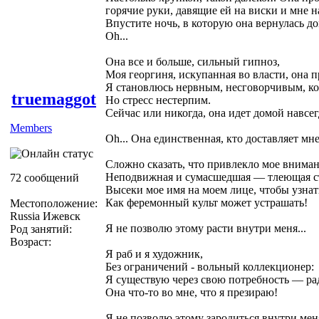
горячие руки, давящие ей на виски и мне на
Впустите ночь, в которую она вернулась до
Oh...
Она все и больше, сильный гипноз,
Моя георгиня, искупанная во власти, она 
Я становлюсь нервным, несговорчивым, ког
truemaggot
Но стресс нестерпим.
Сейчас или никогда, она идет домой навсегд
Members
Oh... Она единственная, кто доставляет мне
Сложно сказать, что привлекло мое внимани
Неподвижная и сумасшедшая — тлеющая с
72 сообщений
Высеки мое имя на моем лице, чтобы узнат
Как феремонный культ может устрашать!
Местоположение:
Russia Ижевск
Я не позволю этому расти внутри меня...
Род занятий:
Возраст:
Я раб и я художник,
Без ограничений - вольный коллекционер:
Я существую через свою потребность — ра
Она что-то во мне, что я презираю!
Я не позволю этому зародиться внутри меня