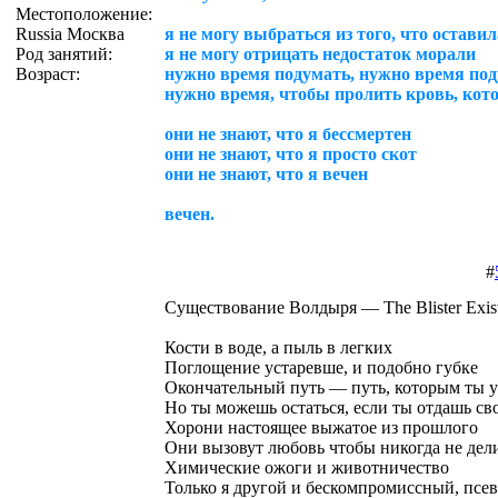
Местоположение:
Russia Москва
я не могу выбраться из того, что остави
Род занятий:
я не могу отрицать недостаток морали
Возраст:
нужно время подумать, нужно время по
нужно время, чтобы пролить кровь, кот
они не знают, что я бессмертен
они не знают, что я просто скот
они не знают, что я вечен
вечен.
#
Существование Волдыря — The Blister Exis
Кости в воде, а пыль в легких
Поглощение устаревше, и подобно губке
Окончательный путь — путь, которым ты 
Но ты можешь остаться, если ты отдашь с
Хорони настоящее выжатое из прошлого
Они вызовут любовь чтобы никогда не дел
Химические ожоги и животничество
Только я другой и бескомпромиссный, псев