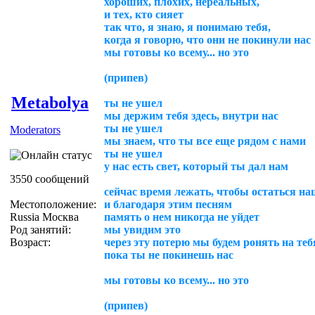
хороших, плохих, нереальных,
и тех, кто сияет
так что, я знаю, я понимаю тебя,
когда я говорю, что они не покинули нас
мы готовы ко всему... но это
(припев)
Metabolya
ты не ушел
мы держим тебя здесь, внутри нас
ты не ушел
Moderators
мы знаем, что ты все еще рядом с нами
ты не ушел
у нас есть свет, который ты дал нам
3550 сообщений
сейчас время лежать, чтобы остаться н
Местоположение:
и благодаря этим песням
Russia Москва
память о нем никогда не уйдет
Род занятий:
мы увидим это
Возраст:
через эту потерю мы будем ронять на теб
пока ты не покинешь нас
мы готовы ко всему... но это
(припев)