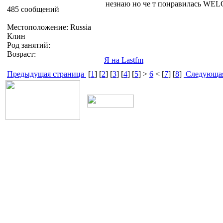
незнаю но че т понравилась WE
485 сообщений
Местоположение: Russia
Клин
Род занятий:
Возраст:
Я на Lastfm
Предыдущая страница
[
1
] [
2
] [
3
] [
4
] [
5
] >
6
< [
7
] [
8
]
Следующая