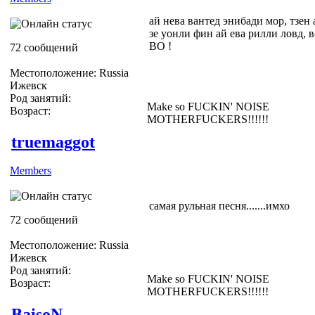
ай нева вантед энибади мор, тзен 
зе уонли фин ай ева рилли ловд, в
ВО !
72 сообщений
Местоположение: Russia
Ижевск
Род занятий:
Make so FUCKIN' NOISE
Возраст:
MOTHERFUCKERS!!!!!!
truemaggot
Members
самая рульная песня.......имхо
72 сообщений
Местоположение: Russia
Ижевск
Род занятий:
Make so FUCKIN' NOISE
Возраст:
MOTHERFUCKERS!!!!!!
BaisoN