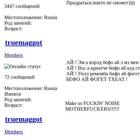
Придраться никто не сможет))))
3447 сообщений
Местоположение: Russia
Род занятий:
Возраст:
truemaggot
Members
АЙ ! Эм а ворлд бефо ай э мэ мен 
АЙ ! Вос а криатче бифо ай куд ст
АЙ ! Уилл ремемба бифо ай фогет
72 сообщений
БЕФО АЙ ФОГЕТ ТХЕАТ !
Местоположение: Russia
Ижевск
Род занятий:
Make so FUCKIN' NOISE
Возраст:
MOTHERFUCKERS!!!!!!
truemaggot
Members