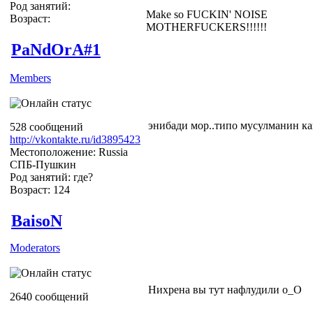
Род занятий:
Make so FUCKIN' NOISE
Возраст:
MOTHERFUCKERS!!!!!!
PaNdOrA#1
Members
энибади мор..типо мусулманин как
528 сообщений
http://vkontakte.ru/id3895423
Местоположение: Russia
СПБ-Пушкин
Род занятий: где?
Возраст: 124
BaisoN
Moderators
Нихрена вы тут нафлудили о_О
2640 сообщений