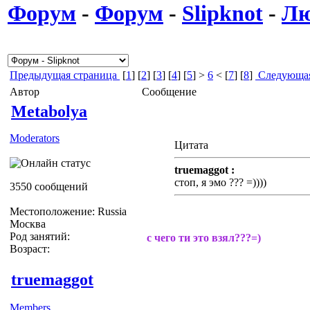
Форум
-
Форум
-
Slipknot
-
Лю
Предыдущая страница
[
1
] [
2
] [
3
] [
4
] [
5
] >
6
< [
7
] [
8
]
Следующая
Автор
Сообщение
Metabolya
Moderators
Цитата
truemaggot :
стоп, я эмо ??? =))))
3550 сообщений
Местоположение: Russia
Москва
Род занятий:
с чего ти это взял???=)
Возраст:
truemaggot
Members