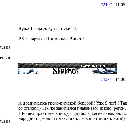
#
2197
11.05
Яуже 4 года хожу на баскет !!!
P.S. Спартак - Приморье - Виват !
ussia
шеный
#
4074
14.06
А я занимаюсь греко-римской борьбой! Уже 9 лет!!! Так
со стажем)) Так же занимался плаваньем, дзюдо, регби.
ПРошел практический курс футбола, баскетбола, насто
народной гребли, гимнастики, легкой атлетики, воть))
ussia