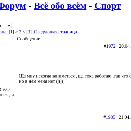
Форум
-
Всё обо всём
-
Спорт
ница
[
1
] >
2
< [
3
]
Следующая страница
Сообщение
#
1972
20.04
Ща мну некогда заниматься , ща тока работаю ,так что 
но в нём меня нет (((((
ussia
век , и
#
1985
21.04