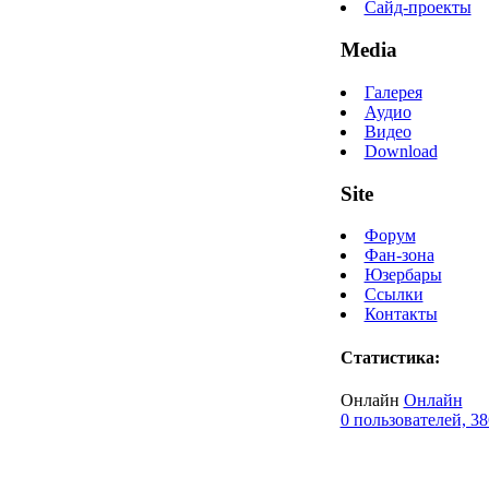
Сайд-проекты
Media
Галерея
Аудио
Видео
Download
Site
Форум
Фан-зона
Юзербары
Ссылки
Контакты
Статистика:
Онлайн
Онлайн
0 пользователей, 38