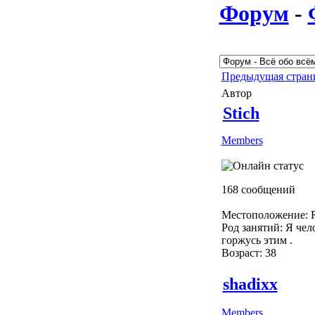
Форум
-
Предыдущая стра
Автор
Stich
Members
168 сообщений
Местоположение: R
Род занятий: Я чело
горжусь этим .
Возраст: 38
shadixx
Members