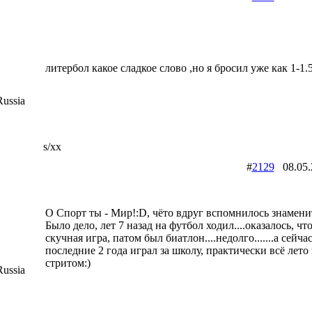
литербол какое сладкое слово ,но я бросил уже как 1-1.5
ussia
s/xx
#
2129
08.05
О Спорт ты - Мир!:D, чёто вдруг вспомнилось знамени
Было дело, лет 7 назад на футбол ходил....оказалось, чт
скучная игра, патом был биатлон....недолго.......а сейчас
последние 2 года играл за школу, практически всё лето
стритом:)
ussia