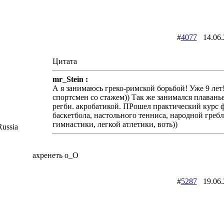
#
4077
14.06
Цитата
mr_Stein :
А я занимаюсь греко-римской борьбой! Уже 9 лет!!
спортсмен со стажем)) Так же занимался плаванье
регби. акробатикой. ПРошел практический курс 
баскетбола, настольного тенниса, народной гребл
гимнастики, легкой атлетики, воть))
ussia
ахренеть о_О
#
5287
19.06