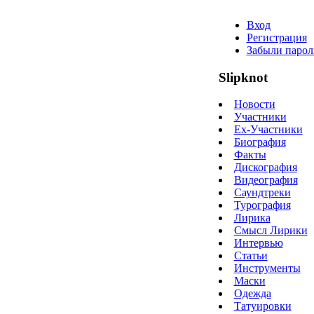
Вход
Регистрация
Забыли парол
Slipknot
Новости
Участники
Ex-Участники
Биография
Факты
Дискография
Видеография
Саундтреки
Турография
Лирика
Смысл Лирики
Интервью
Статьи
Инструменты
Маски
Одежда
Татуировки