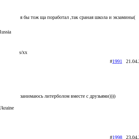
я бы тож ща поработал ,так сраная школа и экзамины(
ussia
s/xx
#
1991
21.04
занимаюсь литерболом вместе с друзьями))))
kraine
#
1998
23.04