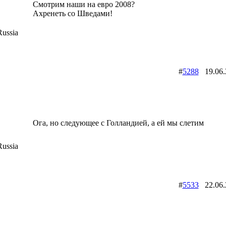
Смотрим наши на евро 2008?
Ахренеть со Шведами!
ussia
#
5288
19.06
Ога, но следующее с Голландией, а ей мы слетим
ussia
#
5533
22.06