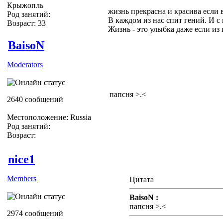
Крыжопль
жизнь прекрасна и красива если 
Род занятий:
В каждом из нас спит гений. И с
Возраст: 33
Жизнь - это улыбка даже если из гл
BaisoN
Moderators
папсня >.<
2640 сообщений
Местоположение: Russia
Род занятий:
Возраст:
nice1
Members
Цитата
BaisoN :
папсня >.<
2974 сообщений