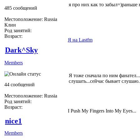
я про них как то забыл=)раньше
485 сообщений
Местоположение: Russia
Клин
Род занятий:
Возраст:
Я на Lastfm
Dark^Sky
Members
Я тоже сначала по ним фанател..
слушать...сейчас бывает слуша
44 сообщений
Местоположение: Russia
Род занятий:
Возраст:
I Push My Fingers Into My Eyes...
nice1
Members