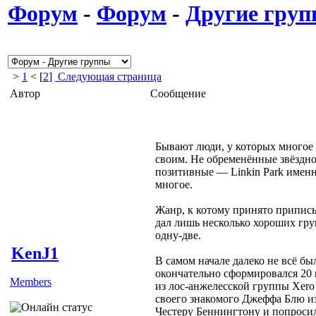
Форум
-
Форум
-
Другие гру
>
1
< [
2
]
Следующая страница
Автор
Сообщение
Бывают люди, у которых многое 
своим. Не обременённые звёздно
позитивные — Linkin Park именн
многое.
Жанр, к котому принято припис
дал лишь несколько хороших гру
одну-две.
KenJ1
В самом начале далеко не всё бы
окончательно сформировался 20 
Members
из лос-анжелесской группы Xero
своего знакомого Джеффа Блю и
Честеру Беннингтону и попросил