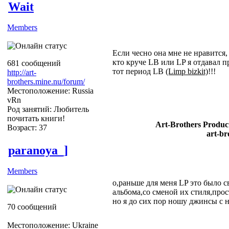
Wait
Members
Если чесно она мне не нравится,
кто круче LB или LP я отдавал 
681 сообщений
тот период LB
(Limp bizkit)
!!!
http://art-
brothers.mine.nu/forum/
Местоположение: Russia
vRn
Род занятий: Любитель
почитать книги!
Art-Brothers Product
Возраст: 37
art-br
paranoya_]
Members
о,раньше для меня LP это было с
альбома,со сменой их стиля,прост
но я до сих пор ношу джинсы с
70 сообщений
Местоположение: Ukraine