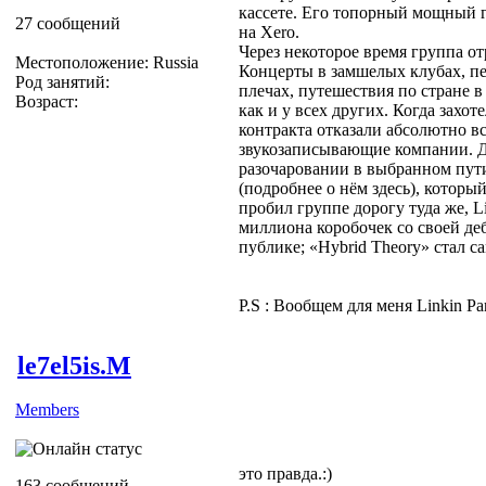
кассете. Его топорный мощный 
27 сообщений
на Xero.
Через некоторое время группа о
Местоположение: Russia
Концерты в замшелых клубах, пе
Род занятий:
плечах, путешествия по стране в
Возраст:
как и у всех других. Когда захот
контракта отказали абсолютно в
звукозаписывающие компании. Д
разочаровании в выбранном пут
(подробнее о нём здесь), которы
пробил группе дорогу туда же, L
миллиона коробочек со своей д
публике; «Hybrid Theory» стал 
P.S : Вообщем для меня Linkin P
le7el5is.M
Members
это правда.:)
163 сообщений