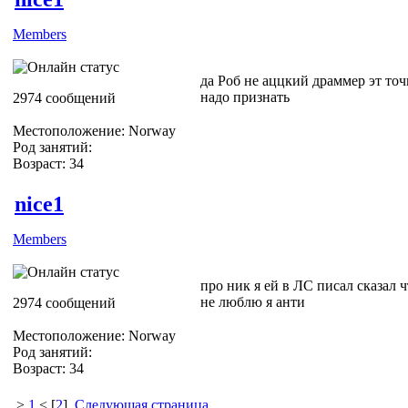
Members
да Роб не аццкий драммер эт то
надо признать
2974 сообщений
Местоположение: Norway
Род занятий:
Возраст: 34
nice1
Members
про ник я ей в ЛС писал сказал ч
не люблю я анти
2974 сообщений
Местоположение: Norway
Род занятий:
Возраст: 34
>
1
< [
2
]
Следующая страница