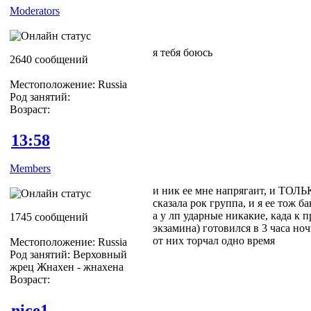
Moderators
я тебя боюсь
2640 сообщений
Местоположение: Russia
Род занятий:
Возраст:
13:58
Members
и ник ее мне напрягаит, и ТОЛ
сказала рок группа, и я ее тож б
а у лп ударные никакие, када к 
1745 сообщений
экзамина) готовился в 3 часа ноч
от них торчал одно время
Местоположение: Russia
Род занятий: Верховный
жрец Жнахен - жнахена
Возраст:
nice1