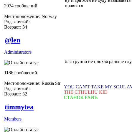
ну и зря хотя не буду навязыват
нравится
2974 сообщений
Местоположение: Norway
Род занятий:
Возраст: 34
@len
Administrators
бля группа не плохая раньше слу
1186 сообщений
Местоположение: Russia Str
YOU CAN'T TAKE MY SOUL 
Род занятий:
THE CTHULHU KID
Возраст: 32
СТАНОК FANЪ
timmytea
Members