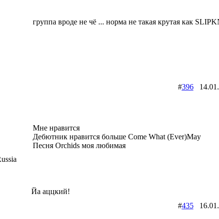
группа вроде не чё ... норма не такая крутая как SLI
#
396
14.01
Мне нравится
Дебютник нравится больше Come What (Ever)May
Песня Orchids моя любимая
ussia
Йа аццкий!
#
435
16.01