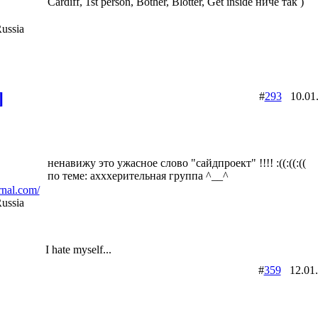
Cardiff, 1st person, Bother, Blotter, Get inside ниче так )
ussia
]
#
293
10.01
ненавижу это ужасное слово "сайдпроект" !!!! :((:((:((
по теме: ахххерительная группа ^__^
urnal.com/
ussia
I hate myself...
#
359
12.01