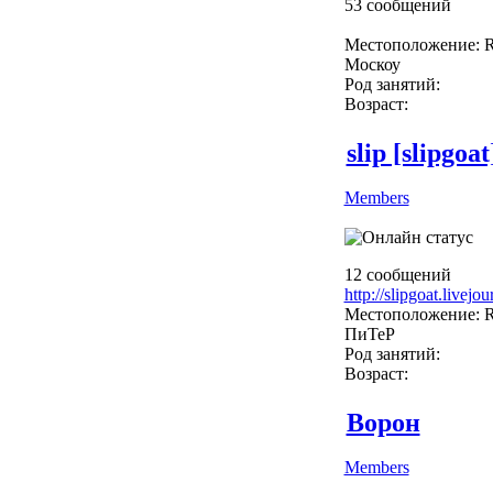
53 сообщений
Местоположение: R
Москоу
Род занятий:
Возраст:
slip [slipgoat
Members
12 сообщений
http://slipgoat.livejo
Местоположение: R
ПиТеР
Род занятий:
Возраст:
Ворон
Members