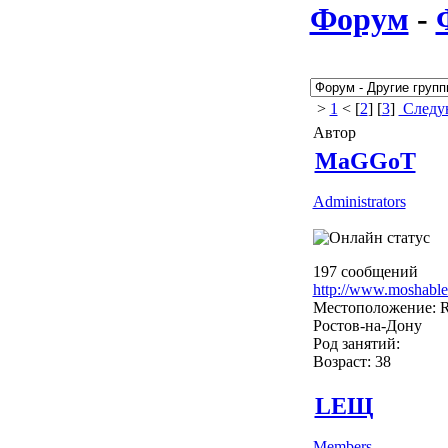
Форум
-
>
1
< [
2
] [
3
]
Следу
Автор
MaGGoT
Administrators
197 сообщений
http://www.moshable
Местоположение: R
Ростов-на-Дону
Род занятий:
Возраст: 38
LEЩ
Members