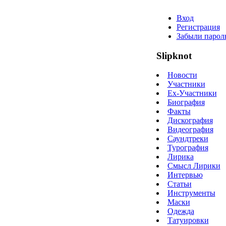
Вход
Регистрация
Забыли парол
Slipknot
Новости
Участники
Ex-Участники
Биография
Факты
Дискография
Видеография
Саундтреки
Турография
Лирика
Смысл Лирики
Интервью
Статьи
Инструменты
Маски
Одежда
Татуировки