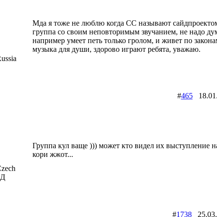
Мда я тоже не люблю когда СС называют сайдпроектом
группа со своим неповторимым звучанием, не надо ду
например умеет петь только гролом, и живет по закона
музыка для души, здорово играют ребята, уважаю.
ussia
#
465
18.01
Группа кул ваще ))) может кто видел их выступление н
кори жжот...
zech
АД
#
1738
25.03