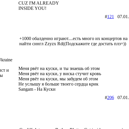
CUZ I'M ALREADY
INSIDE YOU!
#
121
07.01
+1000 обалденно играют....есть много их концертов на 
найти сингл Zzyzx Rd((Подскажите где достать плз=))
kraine
Меня рвёт на куски, и ты знаешь об этом
ист и
Меня рвёт на куски, у виска стучит кровь
пы
Меня рвёт на куски, мы забудем об этом
Не услышу я больше твоего сердца крик
Sangam - На Куски
#
206
07.01