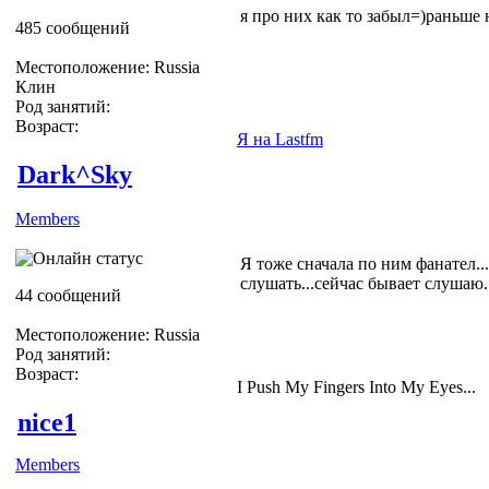
я про них как то забыл=)раньше
485 сообщений
Местоположение: Russia
Клин
Род занятий:
Возраст:
Я на Lastfm
Dark^Sky
Members
Я тоже сначала по ним фанател..
слушать...сейчас бывает слуша
44 сообщений
Местоположение: Russia
Род занятий:
Возраст:
I Push My Fingers Into My Eyes...
nice1
Members