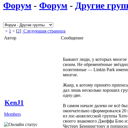
Форум
-
Форум
-
Другие гру
>
1
< [
2
]
Следующая страница
Автор
Сообщение
Бывают люди, у которых многое 
своим. Не обременённые звёздно
позитивные — Linkin Park именн
многое.
Жанр, к котому принято припис
дал лишь несколько хороших гру
одну-две.
KenJ1
В самом начале далеко не всё бы
окончательно сформировался 20 
Members
из лос-анжелесской группы Xero
своего знакомого Джеффа Блю и
Честеру Беннингтону и попросил