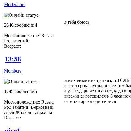
Moderators
я тебя боюсь
2640 сообщений
Местоположение: Russia
Род занятий:
Возраст:
13:58
Members
и ник ее мне напрягаит, и ТОЛ
сказала рок группа, и я ее тож б
а у лп ударные никакие, када к 
1745 сообщений
экзамина) готовился в 3 часа ноч
от них торчал одно время
Местоположение: Russia
Род занятий: Верховный
жрец Жнахен - жнахена
Возраст:
nice1