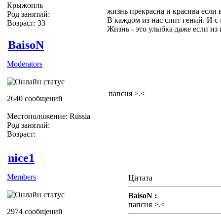
Крыжопль
жизнь прекрасна и красива если 
Род занятий:
В каждом из нас спит гений. И с
Возраст: 33
Жизнь - это улыбка даже если из гл
BaisoN
Moderators
папсня >.<
2640 сообщений
Местоположение: Russia
Род занятий:
Возраст:
nice1
Members
Цитата
BaisoN :
папсня >.<
2974 сообщений