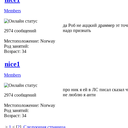
Members
да Роб не аццкий драммер эт то
надо признать
2974 сообщений
Местоположение: Norway
Род занятий:
Возраст: 34
nice1
Members
про ник я ей в ЛС писал сказал ч
не люблю я анти
2974 сообщений
Местоположение: Norway
Род занятий:
Возраст: 34
>
1
< [
2
]
Следующая страница