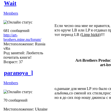
Wait
Members
Если чесно она мне не нравится,
кто круче LB или LP я отдавал 
681 сообщений
тот период LB
(Limp bizkit)
!!!
http://art-
brothers.mine.nu/forum/
Местоположение: Russia
vRn
Род занятий: Любитель
почитать книги!
Art-Brothers Product
Возраст: 37
art-br
paranoya_]
Members
о,раньше для меня LP это было с
альбома,со сменой их стиля,прост
но я до сих пор ношу джинсы с
70 сообщений
Местоположение: Ukraine