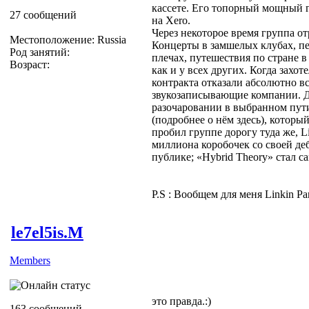
кассете. Его топорный мощный 
27 сообщений
на Xero.
Через некоторое время группа о
Местоположение: Russia
Концерты в замшелых клубах, пе
Род занятий:
плечах, путешествия по стране в
Возраст:
как и у всех других. Когда захот
контракта отказали абсолютно в
звукозаписывающие компании. Д
разочаровании в выбранном пут
(подробнее о нём здесь), которы
пробил группе дорогу туда же, L
миллиона коробочек со своей д
публике; «Hybrid Theory» стал 
P.S : Вообщем для меня Linkin P
le7el5is.M
Members
это правда.:)
163 сообщений