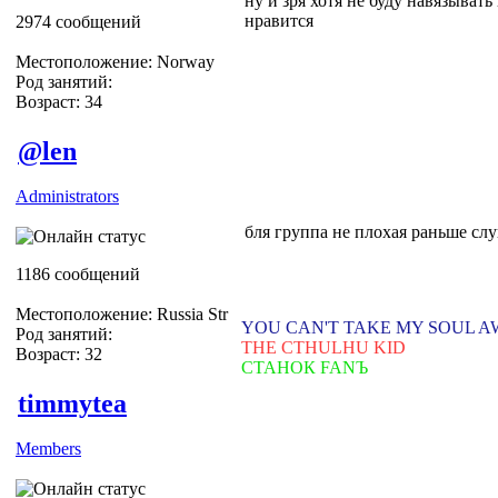
ну и зря хотя не буду навязыват
нравится
2974 сообщений
Местоположение: Norway
Род занятий:
Возраст: 34
@len
Administrators
бля группа не плохая раньше слу
1186 сообщений
Местоположение: Russia Str
YOU CAN'T TAKE MY SOUL 
Род занятий:
THE CTHULHU KID
Возраст: 32
СТАНОК FANЪ
timmytea
Members