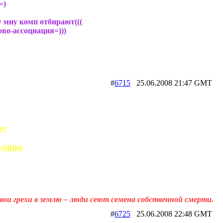
=)
 у мну комп отбирают(((
ово-ассоциация=)))
#
6715
25.06.2008 21:47 GM
!!
)))))))
вои грехи в землю – люди сеют семена собственной смерти.
#
6725
25.06.2008 22:48 GM