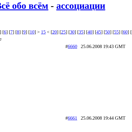
сё обо всём
-
ассоциации
] [
6
] [
7
] [
8
] [
9
] [
10
] >
15
< [
20
] [
25
] [
30
] [
35
] [
40
] [
45
] [
50
] [
55
] [
60
] [
е
#
6660
25.06.2008 19:43 GM
#
6661
25.06.2008 19:44 GM