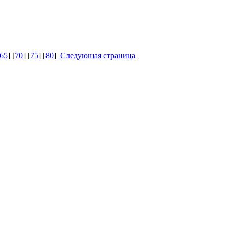
65
] [
70
] [
75
] [
80
]
Следующая страница
T
T