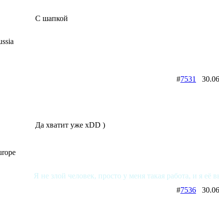
С шапкой
ssia
#
7531
30.06
Да хватит уже xDD )
urope
Я не злой человек, просто у меня такая работа, и я её
#
7536
30.06