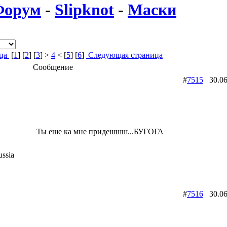
Форум
-
Slipknot
-
Маски
ица
[
1
] [
2
] [
3
] >
4
< [
5
] [
6
]
Следующая страница
Сообщение
#
7515
30.06
Ты еше ка мне придешшш...БУГОГА
ssia
#
7516
30.06