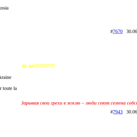
ssia
#
7670
30.06
ну да!!!!!!!!!!!!!!
raine
 toute la
Зарывая свои грехи в землю – люди сеют семена соб
#
7943
30.06