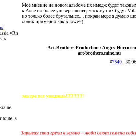
Моё мнение на новом альбоме их имедж будет таков
к Аове но более уневерсальнее, маски у них будут Vol.3
но только более брутальнее..., покраи мере я думаю ш
облик примерно как в Iowe=)
m/
ssia vRn
ель
Art-Brothers Production / Angry Horrorco
art-brothers.mine.nu
#
7540
30.06
завтра все увидишь!!!!!!!!!!!!
raine
 toute la
Зарывая свои грехи в землю – люди сеют семена соб