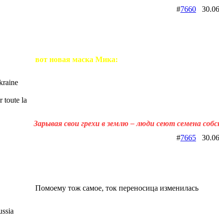
#
7660
30.06
вот новая маска Мика:
raine
 toute la
Зарывая свои грехи в землю – люди сеют семена соб
#
7665
30.06
Помоему тож самое, ток переносица изменилась
ssia