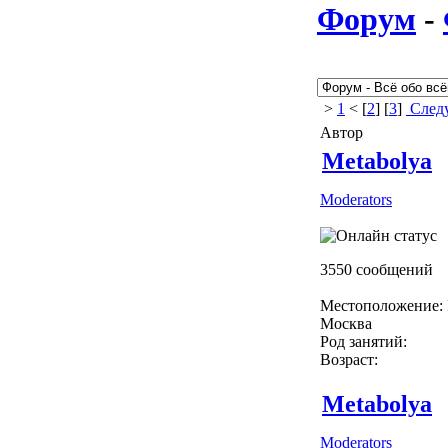
Форум
-
>
1
< [
2
] [
3
]
Следу
Автор
Metabolya
Moderators
3550 сообщений
Местоположение: 
Москва
Род занятий:
Возраст:
Metabolya
Moderators