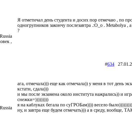
Я отметичал день студента и досих пор отмечаю , по пр
одногрупников закончу послезавтра .:O_o . Metabolya , 
?
Russia
овек ,
#
634
27.01.
ага, отмечала))) еще как отмечала)) у меня в тот день экз
кстати, сдала)))
и мы после экзамена около института нажрались)) и игр
снежки=)))))))))
я на каблуках бегала по суГРОБам)))) весело было)))))))))
Russia
ну, и завтра еще будем отмечать))) а в среду, вообще, ТА