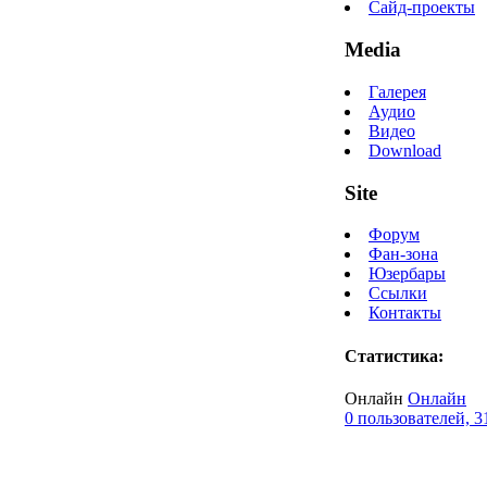
Сайд-проекты
Media
Галерея
Аудио
Видео
Download
Site
Форум
Фан-зона
Юзербары
Ссылки
Контакты
Статистика:
Онлайн
Онлайн
0 пользователей, 3