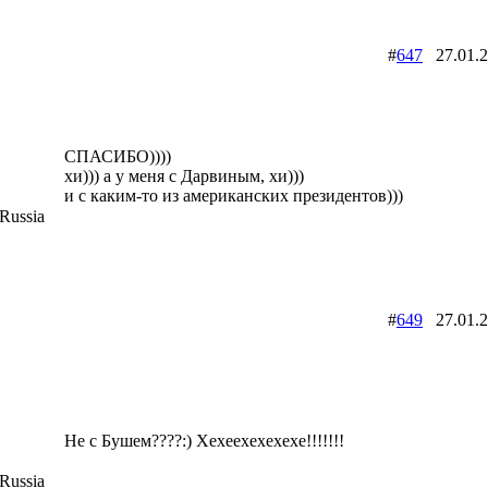
#
647
27.01.
СПАСИБО))))
хи))) а у меня с Дарвиным, хи)))
и с каким-то из американских президентов)))
Russia
#
649
27.01.
Не с Бушем????:) Хехеехехехехе!!!!!!!
Russia