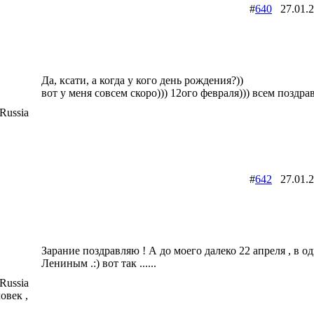
#
640
27.01.
Да, ксати, а когда у кого день рождения?))
вот у меня совсем скоро))) 12ого февраля))) всем поздрав
Russia
#
642
27.01.
Зарание поздравляю ! А до моего далеко 22 апреля , в од
Лениным .:) вот так ......
Russia
овек ,