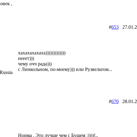
овек ,
#
653
27.01.
хахахахахаха)))))))))))))
нееет)))
чему очч рада)))
с Линкольном, по-моему))) или Рузвельтом...
Russia
#
670
28.01.
Норма . Это лучше чем с Бушем :))))!..