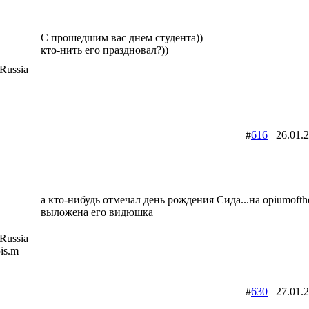
С прошедшим вас днем студента))
кто-нить его праздновал?))
Russia
#
616
26.01.
а кто-нибудь отмечал день рождения Сида...на opiumofthe
выложена его видюшка
Russia
5is.m
#
630
27.01.