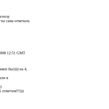
огнозу
а ты сама отмечала
2008 12:51 GMT
амен был))) на 4,
али в
)
К отметим!!!)))