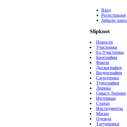
Вход
Регистрация
Забыли паро
Slipknot
Новости
Участники
Ex-Участники
Биография
Факты
Дискография
Видеография
Саундтреки
Турография
Лирика
Смысл Лирики
Интервью
Статьи
Инструменты
Маски
Одежда
Татуировки