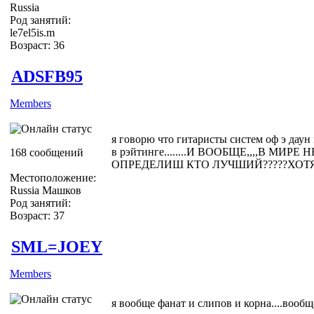
Russia
Род занятий:
le7el5is.m
Возраст: 36
ADSFB95
Members
я говорю что гитаристы систем оф э даун
в рэйтинге........И ВООБЩЕ,,,,В МИ
168 сообщений
ОПРЕДЕЛИШ КТО ЛУЧШИЙ?????ХОТ
Местоположение:
Russia Машков
Род занятий:
Возраст: 37
SML=JOEY
Members
я вообще фанат и слипов и корна....вообщ