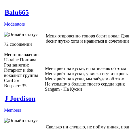
Balu665
Moderators
Меня откровенно говоря бесит вокал Дэви
бесит жутко хотя и нравиться в сочетани
72 сообщений
Местоположение:
Ukraine Полтава
Род занятий:
Меня рвёт на куски, и ты знаешь об этом
Гитарист и бэк
Меня рвёт на куски, у виска стучит кровь
вокалист группы
Меня рвёт на куски, мы забудем об этом
СанГам
Не услышу я больше твоего сердца крик
Возраст: 35
Sangam - На Куски
J Jordison
Members
Сколько ни слушаю, не пойму никак, нрав