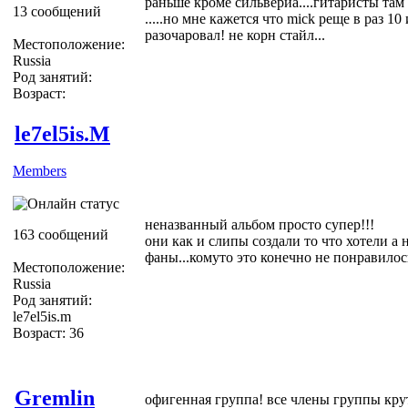
раньше кроме сильвериа....гитаристы там
13 сообщений
.....но мне кажется что mick реще в раз 10 
разочаровал! не корн стайл...
Местоположение:
Russia
Род занятий:
Возраст:
le7el5is.M
Members
неназванный альбом просто супер!!!
163 сообщений
они как и слипы создали то что хотели а 
фаны...комуто это конечно не понравилос
Местоположение:
Russia
Род занятий:
le7el5is.m
Возраст: 36
Gremlin
офигенная группа! все члены группы крут