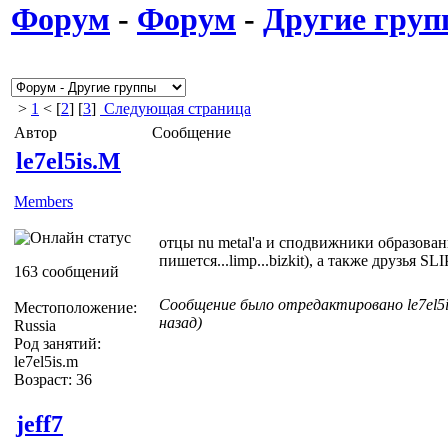
Форум
-
Форум
-
Другие гру
>
1
< [
2
] [
3
]
Следующая страница
Автор
Сообщение
le7el5is.M
Members
отцы nu metal'а и сподвижники образован
пишется...limp...bizkit), а также друзья 
163 сообщений
Сообщение было отредактировано le7el5i
Местоположение:
назад)
Russia
Род занятий:
le7el5is.m
Возраст: 36
jeff7