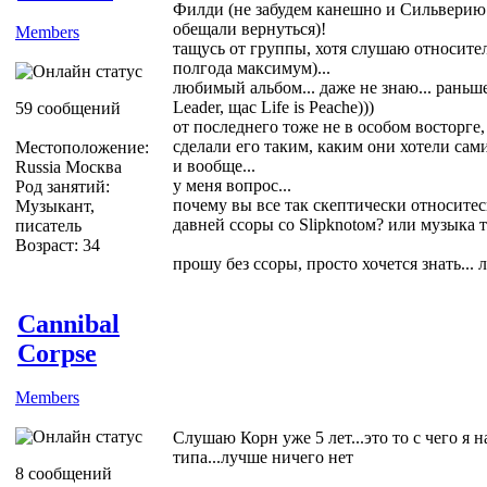
Филди (не забудем канешно и Сильверию 
обещали вернуться)!
Members
тащусь от группы, хотя слушаю относител
полгода максимум)...
любимый альбом... даже не знаю... раньше
Leader, щас Life is Peache)))
59 сообщений
от последнего тоже не в особом восторге,
сделали его таким, каким они хотели сам
Местоположение:
и вообще...
Russia Москва
у меня вопрос...
Род занятий:
почему вы все так скептически относитесь
Музыкант,
давней ссоры со Slipknotом? или музыка 
писатель
Возраст: 34
прошу без ссоры, просто хочется знать... 
Cannibal
Corpse
Members
Слушаю Корн уже 5 лет...это то с чего я 
типа...лучше ничего нет
8 сообщений