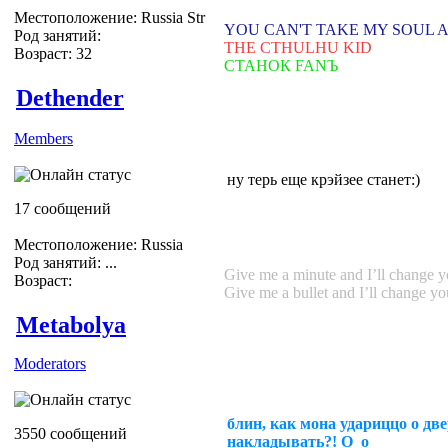
Местоположение: Russia Str
YOU CAN'T TAKE MY SOUL 
Род занятий:
THE CTHULHU KID
Возраст: 32
СТАНОК FANЪ
Dethender
Members
ну терь еще крэйзее станет:)
17 сообщений
Местоположение: Russia
Род занятий: ...
Give me a minute and I’ll change 
Возраст:
Give me a bullet and I’ll change you
Metabolya
Moderators
блин, как мона удариццо о дв
3550 сообщений
накладывать?! О_о