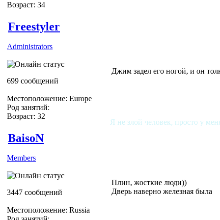
Возраст: 34
Slipknot Fan [MaGGoT]
Freestyler
Administrators
Джим задел его ногой, и он тол
699 сообщений
Местоположение: Europe
Род занятий:
Возраст: 32
Я не злой человек, просто у мен
BaisoN
Members
Плин, жосткие люди))
Дверь наверно железная была
3447 сообщений
Местоположение: Russia
Род занятий: