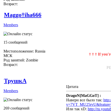
Возраст:
Maggo†iha666
Members
реал как мона разбить голову о
скорее у него было бы просто со
15 сообщений
Местоположение: Russia
† † † If you'
МСК
Род занятий: Zombie
Возраст:
P
ТрушкА
Цитата
Members
DragoN[MaGGoT] :
Наверн все было так:
http
v=7VT_MU25rvU&feature=r
269 сообщений
Или так xD:
http://ru.yout