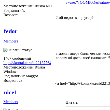
v=use7VQQMf6Q&feature=r
Местоположение: Russia МО
Род занятий:
Возраст:
2-ой видос ваще угар!
fedor
Members
а может дверь была металическ
голову об дверь шоб наложить 
1467 сообщений
http://vkontakte.ru/id22137764
Местоположение: Russia
Windows
Род занятий: Maggot
Возраст: 28
<a href="http://vkontakte.ru/id2
nice1
Members
Цитата