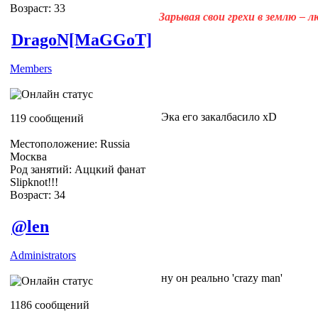
Возраст: 33
Зарывая свои грехи в землю – 
DragoN[MaGGoT]
Members
Эка его закалбасило xD
119 сообщений
Местоположение: Russia
Москва
Род занятий: Аццкий фанат
Slipknot!!!
Возраст: 34
Slipknot Fan [MaGGoT]
@len
Administrators
ну он реально 'crazy man'
1186 сообщений