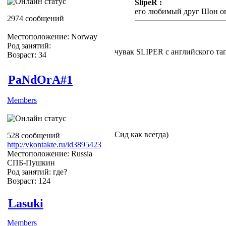
SlipeR :
его любимый друг Шон огр
2974 сообщений
Местоположение: Norway
Род занятий:
чувак SLIPER с английского тапо
Возраст: 34
PaNdOrA#1
Members
Сид как всегда)
528 сообщений
http://vkontakte.ru/id3895423
Местоположение: Russia
СПБ-Пушкин
Род занятий: где?
Возраст: 124
Lasuki
Members