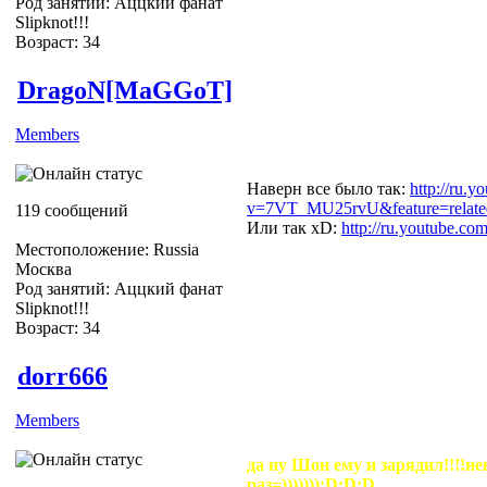
Род занятий: Аццкий фанат
Slipknot!!!
Возраст: 34
Slipknot Fan [MaGGoT]
DragoN[MaGGoT]
Members
Наверн все было так:
http://ru.
v=7VT_MU25rvU&feature=relate
119 сообщений
Или так xD:
http://ru.youtube.
Местоположение: Russia
Москва
Род занятий: Аццкий фанат
Slipknot!!!
Возраст: 34
Slipknot Fan [MaGGoT]
dorr666
Members
да ну Шон ему и зарядил!!!!не
раз=))))))):D:D:D