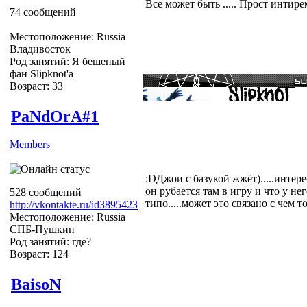
Все может быть ..... Прост интирем
74 сообщений
Местоположение: Russia
Владивосток
Род занятий: Я бешеный
фан Slipknot'a
Возраст: 33
PaNdOrA#1
Members
:DДжои с базукой жжёт).....интер
он рубается там в игру и что у н
528 сообщений
типо.....может это связано с чем то.
http://vkontakte.ru/id3895423
Местоположение: Russia
СПБ-Пушкин
Род занятий: где?
Возраст: 124
BaisoN