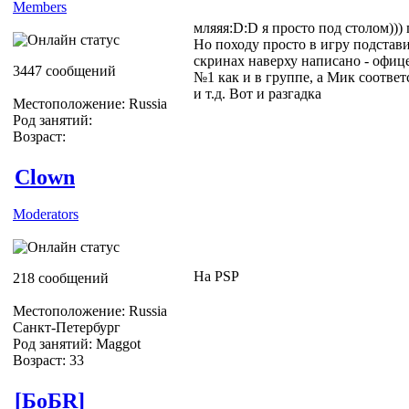
Members
мляяя:D:D я просто под столом)))
Но походу просто в игру подстав
скринах наверху написано - офице
3447 сообщений
№1 как и в группе, а Мик соответ
и т.д. Вот и разгадка
Местоположение: Russia
Род занятий:
Возраст:
Clown
Moderators
На PSP
218 сообщений
Местоположение: Russia
Санкт-Петербург
Род занятий: Maggot
Возраст: 33
[БоБR]