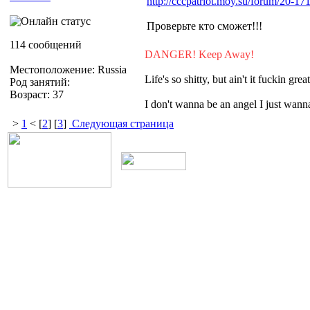
http://cccpatriot.moy.su/forum/20-17
Проверьте кто сможет!!!
114 сообщений
DANGER! Keep Away!
Местоположение: Russia
Life's so shitty, but ain't it fuckin grea
Род занятий:
Возраст: 37
I don't wanna be an angel I just wa
>
1
< [
2
] [
3
]
Следующая страница