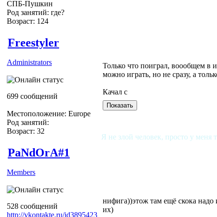
СПБ-Пушкин
Род занятий: где?
Возраст: 124
Freestyler
Administrators
Только что поиграл, воообщем в и
можно играть, но не сразу, а толь
Качал с
699 сообщений
Местоположение: Europe
Род занятий:
Возраст: 32
Я не злой человек, просто у меня 
PaNdOrA#1
Members
нифига))этож там ещё скока надо 
528 сообщений
их)
http://vkontakte.ru/id3895423