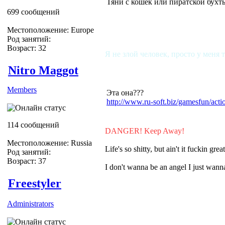
Тяни с кошек или пиратской бухт
699 сообщений
Местоположение: Europe
Род занятий:
Возраст: 32
Я не злой человек, просто у меня 
Nitro Maggot
Members
Эта она???
http://www.ru-soft.biz/gamesfun/ac
114 сообщений
DANGER! Keep Away!
Местоположение: Russia
Life's so shitty, but ain't it fuckin grea
Род занятий:
Возраст: 37
I don't wanna be an angel I just wa
Freestyler
Administrators