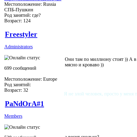
Местоположение: Russia
СПБ-Пушкин
Род занятий: где?
Возраст: 124
Freestyler
Administrators
Они там по миллиону стоят )) А в
мясно и кроваво ))
699 сообщений
Местоположение: Europe
Род занятий:
Возраст: 32
Я не злой человек, просто у меня 
PaNdOrA#1
Members
а весит сколько?