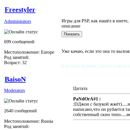
Freestyler
Игры для PSP, как нашёл в инете,
Administrators
описание
699 сообщений
Уже качаю, если это она то вылож
Местоположение: Europe
Род занятий:
Возраст: 32
Я не злой человек, просто у меня 
BaisoN
Цитата
Moderators
PaNdOrA#1 :
:DДжои с базукой жжёт).....
написано,что он рубается та
2640 сообщений
собственный скин типо.....мо
Местоположение: Russia
Род занятий: