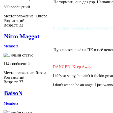
Не тормози, она для psp. Названи
699 сообщений
Местоположение: Europe
Род занятий:
Возраст: 32
Я не злой человек, просто у меня 
Nitro Maggot
Members
Ну я понял, а чё на ПК в неё неп
114 сообщений
DANGER! Keep Away!
Местоположение: Russia
Life's so shitty, but ain't it fuckin grea
Род занятий:
Возраст: 37
I don't wanna be an angel I just wa
BaisoN
Members