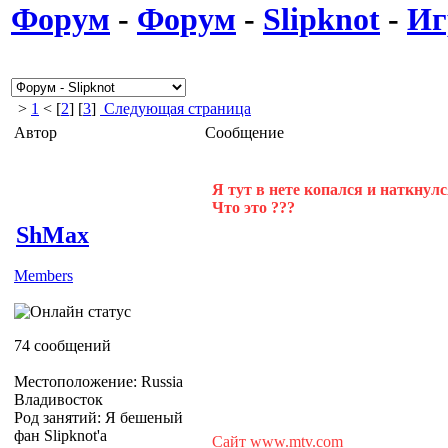
Форум
-
Форум
-
Slipknot
-
Иг
>
1
< [
2
] [
3
]
Следующая страница
Автор
Сообщение
Я тут в нете копался и наткнулся
Что это ???
ShMax
Members
74 сообщений
Местоположение: Russia
Владивосток
Род занятий: Я бешеный
фан Slipknot'a
Сайт www.mtv.com