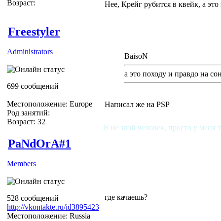
Возраст:
Нее, Крейг рубится в квейк, а это
Freestyler
Administrators
BaisoN
а это походу и правдо на со
699 сообщений
Местоположение: Europe
Написал же на PSP
Род занятий:
Возраст: 32
Я не злой человек, просто у меня 
PaNdOrA#1
Members
где качаешь?
528 сообщений
http://vkontakte.ru/id3895423
Местоположение: Russia