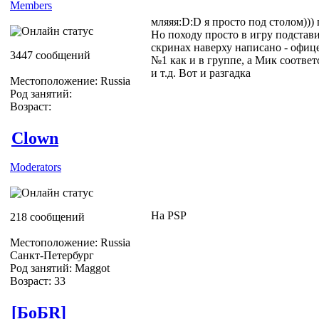
Members
мляяя:D:D я просто под столом)))
Но походу просто в игру подстав
скринах наверху написано - офице
3447 сообщений
№1 как и в группе, а Мик соответ
и т.д. Вот и разгадка
Местоположение: Russia
Род занятий:
Возраст:
Clown
Moderators
На PSP
218 сообщений
Местоположение: Russia
Санкт-Петербург
Род занятий: Maggot
Возраст: 33
[БоБR]