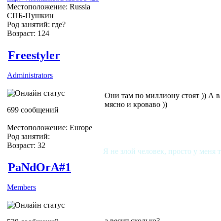
Местоположение: Russia
СПБ-Пушкин
Род занятий: где?
Возраст: 124
Freestyler
Administrators
Они там по миллиону стоят )) А в
мясно и кроваво ))
699 сообщений
Местоположение: Europe
Род занятий:
Возраст: 32
Я не злой человек, просто у меня 
PaNdOrA#1
Members
а весит сколько?