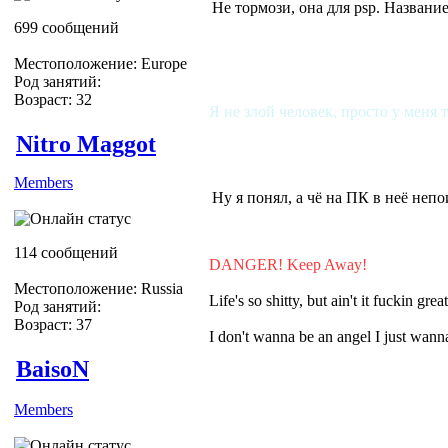
Не тормози, она для psp. Названи
699 сообщений
Местоположение: Europe
Род занятий:
Возраст: 32
Я не злой человек, просто у меня 
Nitro Maggot
Members
Ну я понял, а чё на ПК в неё неп
114 сообщений
DANGER! Keep Away!
Местоположение: Russia
Life's so shitty, but ain't it fuckin grea
Род занятий:
Возраст: 37
I don't wanna be an angel I just wa
BaisoN
Members