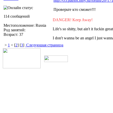
http://cccpatriot.moy.su/forum/20-17
Проверьте кто сможет!!!
114 сообщений
DANGER! Keep Away!
Местоположение: Russia
Life's so shitty, but ain't it fuckin grea
Род занятий:
Возраст: 37
I don't wanna be an angel I just wa
>
1
< [
2
] [
3
]
Следующая страница