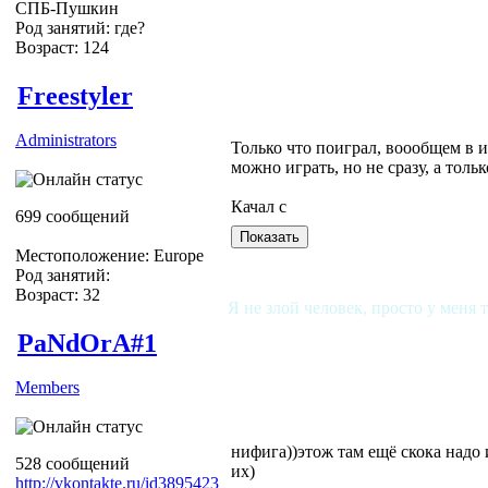
СПБ-Пушкин
Род занятий: где?
Возраст: 124
Freestyler
Administrators
Только что поиграл, воообщем в и
можно играть, но не сразу, а толь
Качал с
699 сообщений
Местоположение: Europe
Род занятий:
Возраст: 32
Я не злой человек, просто у меня 
PaNdOrA#1
Members
нифига))этож там ещё скока надо 
528 сообщений
их)
http://vkontakte.ru/id3895423