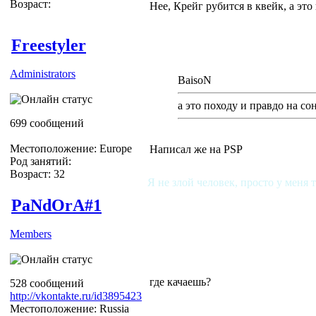
Возраст:
Нее, Крейг рубится в квейк, а это
Freestyler
Administrators
BaisoN
а это походу и правдо на со
699 сообщений
Местоположение: Europe
Написал же на PSP
Род занятий:
Возраст: 32
Я не злой человек, просто у меня 
PaNdOrA#1
Members
где качаешь?
528 сообщений
http://vkontakte.ru/id3895423
Местоположение: Russia