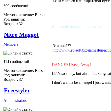
Тяни с кошек или пиратской бухт
699 сообщений
Местоположение: Europe
Род занятий:
Возраст: 32
Я не злой человек, просто у меня 
Nitro Maggot
Members
Эта она???
http://www.ru-soft.biz/gamesfun/ac
114 сообщений
DANGER! Keep Away!
Местоположение: Russia
Life's so shitty, but ain't it fuckin grea
Род занятий:
Возраст: 37
I don't wanna be an angel I just wa
Freestyler
Administrators