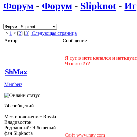
Форум
-
Форум
-
Slipknot
-
Иг
>
1
< [
2
] [
3
]
Следующая страница
Автор
Сообщение
Я тут в нете копался и наткнулся
Что это ???
ShMax
Members
74 сообщений
Местоположение: Russia
Владивосток
Род занятий: Я бешеный
фан Slipknot'a
Сайт www.mtv.com