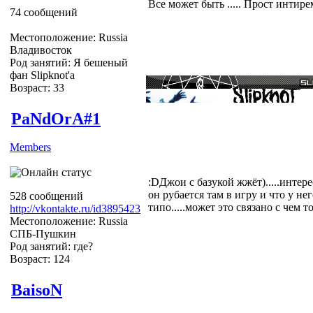
Все может быть ..... Прост интирем
74 сообщений
Местоположение: Russia
Владивосток
Род занятий: Я бешеный
фан Slipknot'a
Возраст: 33
PaNdOrA#1
Members
:DДжои с базукой жжёт).....интер
он рубается там в игру и что у н
528 сообщений
типо.....может это связано с чем то.
http://vkontakte.ru/id3895423
Местоположение: Russia
СПБ-Пушкин
Род занятий: где?
Возраст: 124
BaisoN