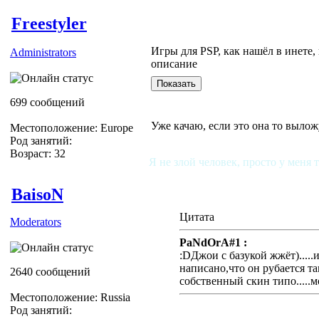
Freestyler
Игры для PSP, как нашёл в инете,
Administrators
описание
699 сообщений
Уже качаю, если это она то вылож
Местоположение: Europe
Род занятий:
Возраст: 32
Я не злой человек, просто у меня 
BaisoN
Цитата
Moderators
PaNdOrA#1 :
:DДжои с базукой жжёт).....
написано,что он рубается та
2640 сообщений
собственный скин типо.....мо
Местоположение: Russia
Род занятий: