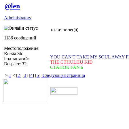
@len
Administrators
отличничег)))
1186 сообщений
Местоположение:
Russia Str
YOU CAN'T TAKE MY SOUL AWAY 
Род занятий:
THE CTHULHU KID
Возраст: 32
СТАНОК FANЪ
>
1
< [
2
] [
3
] [
4
] [
5
]
Следующая страница