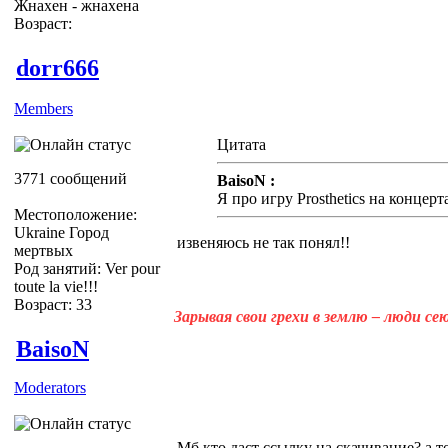
Жнахен - жнахена
Возраст:
dorr666
Members
Цитата
3771 сообщений
BaisoN :
Я про игру Prosthetics на концерт
Местоположение:
Ukraine Город
извеняюсь не так понял!!
мертвых
Род занятий: Ver pour
toute la vie!!!
Возраст: 33
Зарывая свои грехи в землю – люди с
BaisoN
Moderators
Мб кто даст ссылку на скачивание? а т