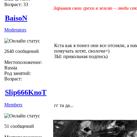
Возраст: 33
Зарывая свои грехи в землю – люди с
BaisoN
Moderators
Кста как я понел они все отсняли, а н
помучать хотят, сволочи=)
2640 сообщений
ЗЫ: прикольная подпись)
Местоположение:
Russia
Род занятий:
Возраст:
Slip666KnoT
Members
гг та да...
51 сообщений