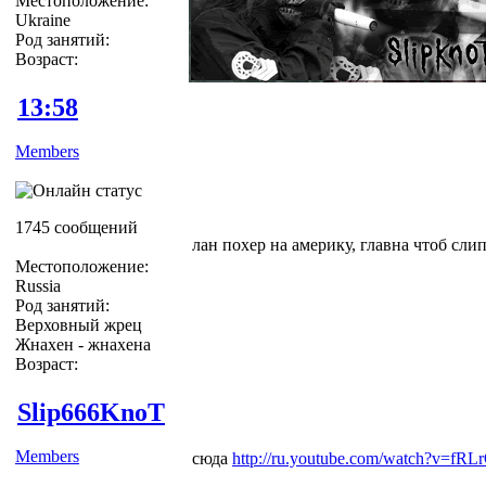
Местоположение:
Ukraine
Род занятий:
Возраст:
13:58
Members
1745 сообщений
лан похер на америку, главна чтоб сли
Местоположение:
Russia
Род занятий:
Верховный жрец
Жнахен - жнахена
Возраст:
Slip666KnoT
Members
сюда
http://ru.youtube.com/watch?v=fRL