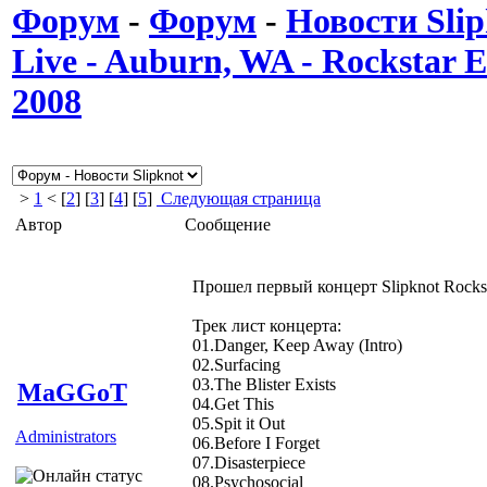
Форум
-
Форум
-
Новости Slip
Live - Auburn, WA - Rockstar
2008
>
1
< [
2
] [
3
] [
4
] [
5
]
Следующая страница
Автор
Сообщение
Прошел первый концерт Slipknot Rocks
Трек лист концерта:
01.Danger, Keep Away (Intro)
02.Surfacing
03.The Blister Exists
MaGGoT
04.Get This
05.Spit it Out
Administrators
06.Before I Forget
07.Disasterpiece
08.Psychosocial