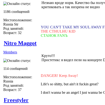
Незнаю вроде норм. Качество бы полу
критиковать а так нихрена не видно
1186 сообщений
Местоположение:
Russia Str
YOU CAN'T TAKE MY SOUL AWAY 
Род занятий:
THE CTHULHU KID
Возраст: 32
СТАНОК FANЪ
Nitro Maggot
Members
Круто!!!
Простетикс я видел пели на концерте 
114 сообщений
DANGER! Keep Away!
Местоположение:
Russia
Life's so shitty, but ain't it fuckin great?
Род занятий:
Возраст: 37
I don't wanna be an angel I just wanna be
Freestyler