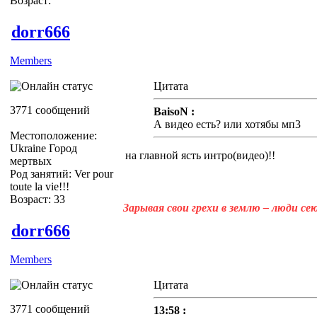
Возраст:
dorr666
Members
Цитата
3771 сообщений
BaisoN :
А видео есть? или хотябы мп3
Местоположение:
Ukraine Город
на главной ясть интро(видео)!!
мертвых
Род занятий: Ver pour
toute la vie!!!
Возраст: 33
Зарывая свои грехи в землю – люди с
dorr666
Members
Цитата
3771 сообщений
13:58 :