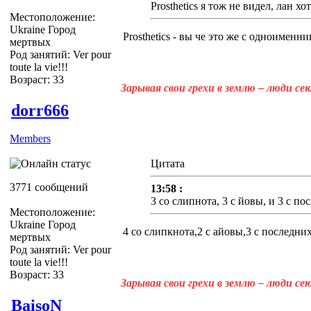
Prosthetics я тож не видел, лан хот
Местоположение:
Ukraine Город
Prosthetics - вы че это же с одноименник
мертвых
Род занятий: Ver pour
toute la vie!!!
Возраст: 33
Зарывая свои грехи в землю – люди с
dorr666
Members
Цитата
3771 сообщений
13:58 :
3 со слипнота, 3 с йовы, и 3 с п
Местоположение:
Ukraine Город
4 со слипкнота,2 с айовы,3 с последни
мертвых
Род занятий: Ver pour
toute la vie!!!
Возраст: 33
Зарывая свои грехи в землю – люди с
BaisoN