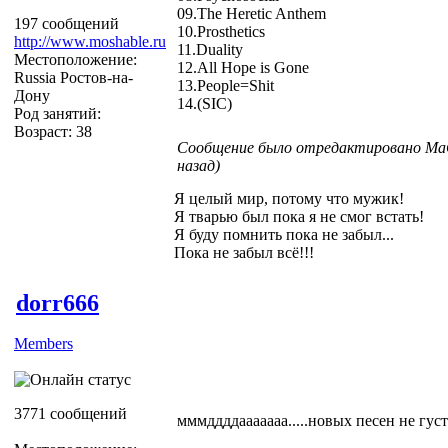
09.The Heretic Anthem
197 сообщений
10.Prosthetics
http://www.moshable.ru
11.Duality
Местоположение:
12.All Hope is Gone
Russia Ростов-на-
13.People=Shit
Дону
14.(SIC)
Род занятий:
Возраст: 38
Сообщение было отредактировано MaG
назад)
Я целый мир, потому что мужик!
Я тварью был пока я не смог встать!
Я буду помнить пока не забыл...
Пока не забыл всё!!!
dorr666
Members
3771 сообщений
мммддддааааааа.....новых песен не густо