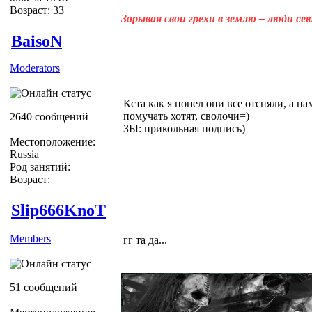
Возраст: 33
Зарывая свои грехи в землю – люди с
BaisoN
Moderators
Кста как я понел они все отсняли, а н
помучать хотят, сволочи=)
2640 сообщений
ЗЫ: прикольная подпись)
Местоположение:
Russia
Род занятий:
Возраст:
Slip666KnoT
Members
гг та да...
51 сообщений