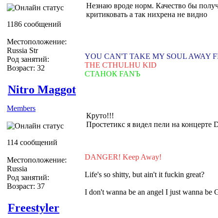
Незнаю вроде норм. Качество бы полу
критиковать а так нихрена не видно
1186 сообщений
Местоположение:
Russia Str
YOU CAN'T TAKE MY SOUL AWAY 
Род занятий:
THE CTHULHU KID
Возраст: 32
СТАНОК FANЪ
Nitro Maggot
Members
Круто!!!
Простетикс я видел пели на концерте 
114 сообщений
DANGER! Keep Away!
Местоположение:
Russia
Life's so shitty, but ain't it fuckin great?
Род занятий:
Возраст: 37
I don't wanna be an angel I just wanna be
Freestyler