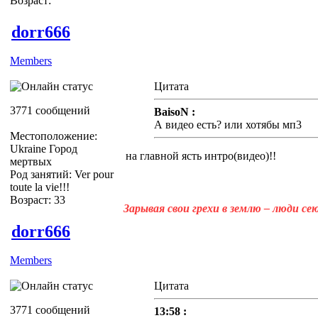
Возраст:
dorr666
Members
Цитата
3771 сообщений
BaisoN :
А видео есть? или хотябы мп3
Местоположение:
Ukraine Город
на главной ясть интро(видео)!!
мертвых
Род занятий: Ver pour
toute la vie!!!
Возраст: 33
Зарывая свои грехи в землю – люди с
dorr666
Members
Цитата
3771 сообщений
13:58 :