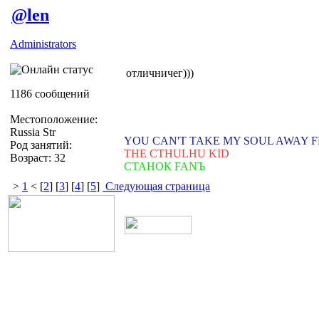
@len
Administrators
отличничег)))
1186 сообщений
Местоположение:
Russia Str
YOU CAN'T TAKE MY SOUL AWAY 
Род занятий:
THE CTHULHU KID
Возраст: 32
СТАНОК FANЪ
>
1
< [
2
] [
3
] [
4
] [
5
]
Следующая страница