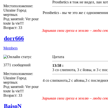
Prosthetics я тож не видел, лан хот
Местоположение:
Ukraine Город
Prosthetics - вы че это же с одноименник
мертвых
Род занятий: Ver pour
toute la vie!!!
Возраст: 33
Зарывая свои грехи в землю – люди с
dorr666
Members
Цитата
3771 сообщений
13:58 :
3 со слипнота, 3 с йовы, и 3 с п
Местоположение:
Ukraine Город
4 со слипкнота,2 с айовы,3 с последни
мертвых
Род занятий: Ver pour
toute la vie!!!
Возраст: 33
Зарывая свои грехи в землю – люди с
BaisoN