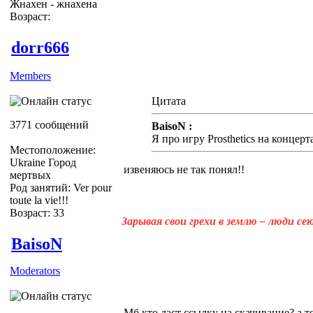
Жнахен - жнахена
Возраст:
dorr666
Members
Цитата
3771 сообщений
BaisoN :
Я про игру Prosthetics на концерт
Местоположение:
Ukraine Город
извеняюсь не так понял!!
мертвых
Род занятий: Ver pour
toute la vie!!!
Возраст: 33
Зарывая свои грехи в землю – люди с
BaisoN
Moderators
Мб кто даст ссылку на скачивание? а т