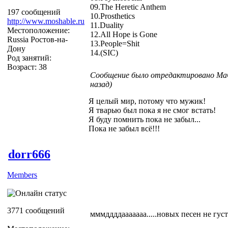
09.The Heretic Anthem
197 сообщений
10.Prosthetics
http://www.moshable.ru
11.Duality
Местоположение:
12.All Hope is Gone
Russia Ростов-на-
13.People=Shit
Дону
14.(SIC)
Род занятий:
Возраст: 38
Сообщение было отредактировано MaG
назад)
Я целый мир, потому что мужик!
Я тварью был пока я не смог встать!
Я буду помнить пока не забыл...
Пока не забыл всё!!!
dorr666
Members
3771 сообщений
мммддддааааааа.....новых песен не густо