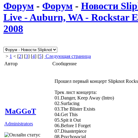
Форум
-
Форум
-
Новости Slip
Live - Auburn, WA - Rockstar
2008
>
1
< [
2
] [
3
] [
4
] [
5
]
Следующая страница
Автор
Сообщение
Прошел первый концерт Slipknot Rocks
Трек лист концерта:
01.Danger, Keep Away (Intro)
02.Surfacing
03.The Blister Exists
MaGGoT
04.Get This
05.Spit it Out
Administrators
06.Before I Forget
07.Disasterpiece
08.Psychosocial