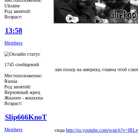
Местоположение:
Ukraine
Род занятий:
Возраст:
13:58
Members
1745 сообщений
лан похер на америку, главна чтоб сли
Местоположение:
Russia
Род занятий:
Верховный жрец
Жнахен - жнахена
Возраст:
Slip666KnoT
Members
сюда
http://ru.youtube.com/watch?v=fRL