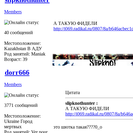
Members
А ТАКУЮ ФИДЕЛИ
http://i069.radikal.ru/0807/8a/b646acbec1
40 сообщений
Местоположение:
Kazakhstan В АДУ
Род занятий: Maniak
Возраст: 39
dorr666
Members
Цитата
slipknothunter :
3771 сообщений
А ТАКУЮ ФИДЕЛИ
http://i069.radikal.ru/0807/8a/b646
Местоположение:
Ukraine Город
мертвых
это шютка такая????0_о
Род занятий: Ver pour