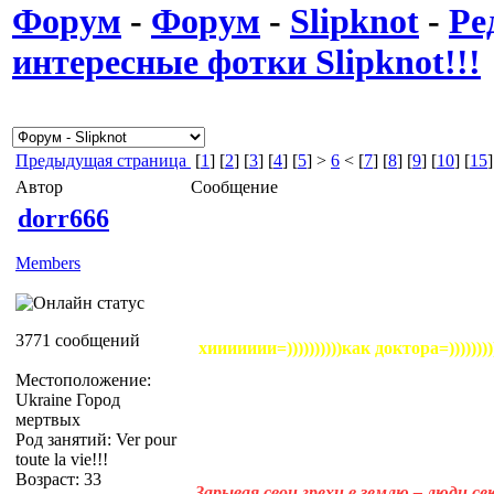
Форум
-
Форум
-
Slipknot
-
Ре
интересные фотки Slipknot!!!
Предыдущая страница
[
1
] [
2
] [
3
] [
4
] [
5
] >
6
< [
7
] [
8
] [
9
] [
10
] [
15
]
Автор
Сообщение
dorr666
Members
3771 сообщений
хиииииии=))))))))))как доктора=))))))))
Местоположение:
Ukraine Город
мертвых
Род занятий: Ver pour
toute la vie!!!
Возраст: 33
Зарывая свои грехи в землю – люди с