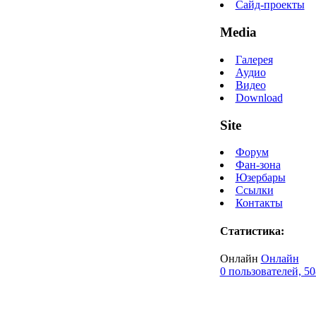
Сайд-проекты
Media
Галерея
Аудио
Видео
Download
Site
Форум
Фан-зона
Юзербары
Ссылки
Контакты
Статистика:
Онлайн
Онлайн
0 пользователей, 50