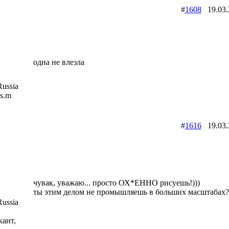
#
1608
19.03
одна не влезла
ussia
is.m
#
1616
19.03
чувак, уважаю... просто ОХ*ЕННО рисуешь!)))
ты этим делом не промышляешь в больших масштабах?
ussia
кант,