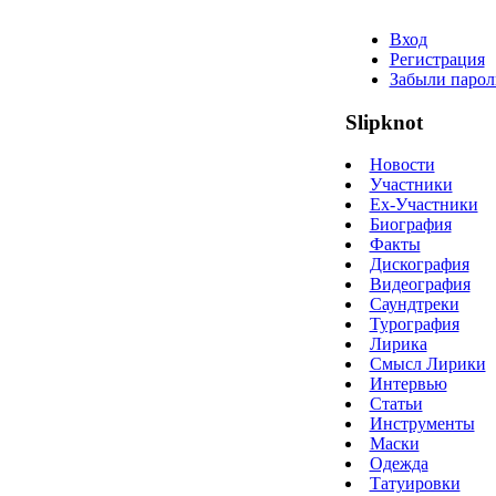
Вход
Регистрация
Забыли парол
Slipknot
Новости
Участники
Ex-Участники
Биография
Факты
Дискография
Видеография
Саундтреки
Турография
Лирика
Смысл Лирики
Интервью
Статьи
Инструменты
Маски
Одежда
Татуировки