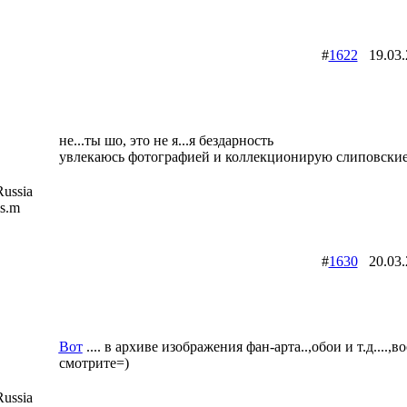
#
1622
19.03
не...ты шо, это не я...я бездарность
увлекаюсь фотографией и коллекционирую слиповские
ussia
is.m
#
1630
20.03
Вот
.... в архиве изображения фан-арта..,обои и т.д....,
смотрите=)
ussia