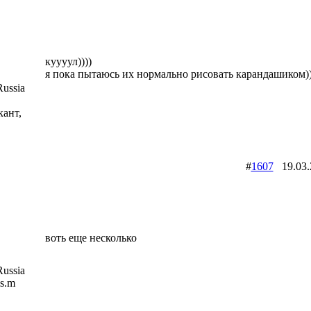
куууул))))
я пока пытаюсь их нормально рисовать карандашиком))
ussia
кант,
#
1607
19.03
воть еще несколько
ussia
is.m