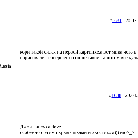
#
1631
20.03
кори такой силач на первой картинке,а вот мика чето в
нарисовали...совершенно он не такой...а потом все куль
ussia
#
1638
20.03
Джои лапочка :love
особенно с этими крылышками и хвостиком))) ню^_^