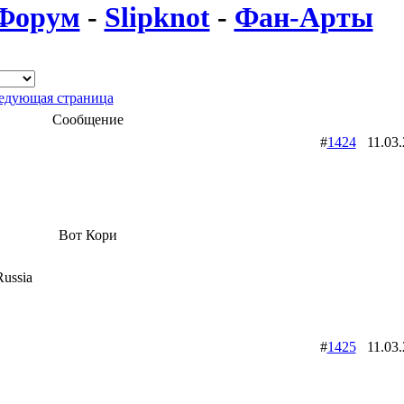
Форум
-
Slipknot
-
Фан-Арты
дующая страница
Сообщение
#
1424
11.03
Вот Кори
ussia
#
1425
11.03