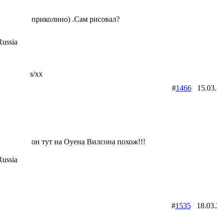
приколино) .Сам рисовал?
ussia
s/xx
#
1466
15.03
он тут на Оуена Вилсона похож!!!
ussia
#
1535
18.03