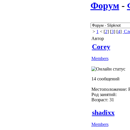
Форум
-
>
1
< [
2
] [
3
] [
4
]
Сле
Автор
Corey
Members
14 сообщений
Местоположение: R
Род занятий:
Возраст: 31
shadixx
Members