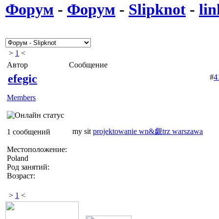
Форум
-
Форум
-
Slipknot
-
lin
>
1
<
Автор
Сообщение
efegic
#
4
Members
my sit
projektowanie wn&觑trz warszawa
1 сообщений
Местоположение:
Poland
Род занятий:
Возраст:
>
1
<