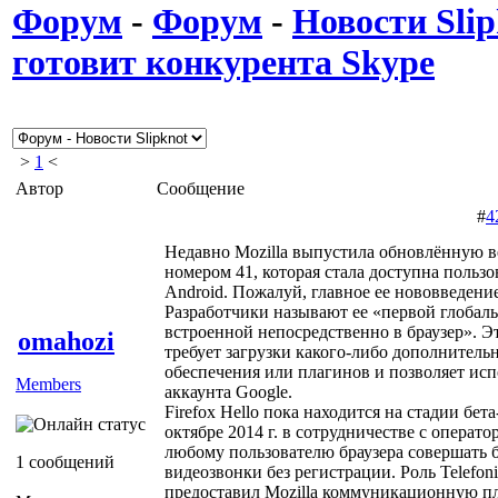
Форум
-
Форум
-
Новости Slip
готовит конкурента Skype
>
1
<
Автор
Сообщение
#
4
Недавно Mozilla выпустила обновлённую ве
номером 41, которая стала доступна пользо
Android. Пожалуй, главное ее нововведение
Разработчики называют ее «первой глобал
встроенной непосредственно в браузер». Это
omahozi
требует загрузки какого-либо дополнител
обеспечения или плагинов и позволяет исп
Members
аккаунта Google.
Firefox Hello пока находится на стадии бет
октябре 2014 г. в сотрудничестве с оператор
любому пользователю браузера совершать 
1 сообщений
видеозвонки без регистрации. Роль Telefoni
предоставил Mozilla коммуникационную п