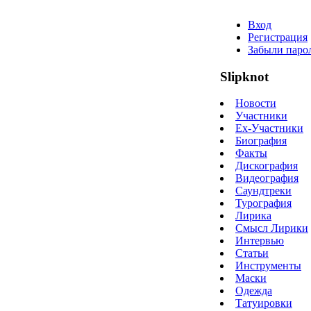
Вход
Регистрация
Забыли паро
Slipknot
Новости
Участники
Ex-Участники
Биография
Факты
Дискография
Видеография
Саундтреки
Турография
Лирика
Смысл Лирики
Интервью
Статьи
Инструменты
Маски
Одежда
Татуировки