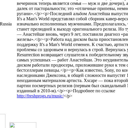
вечеринок теперь является семья — муж и две дочери), 
далек от пасторальности; это «отличные припевы, немн
ругани».</p><p>Последний альбом Анастейша выпустила
It's a Man's World представлял собой сборник кавер-верс
Russia
изначально исполненных мужчинами. Предполагалось, 
станет прелюдией к выходу оригинального релиза. Но т
— Анастейше вновь, через 9 лет, поставили диагноз «р
железы».</p><p>Работа над диском была приостановлена
поддержку It's a Man's World отменен. К счастью, артис
проблемы со здоровьем и вернулась в строй. Вернулась 
Resurrection возвращает слушателя к победительному з
самых успешных — работ Анастейши. Это неудивительн
диском работали продюсеры, приложившие руки к тем 
бестселлерам певицы.</p><p>Как известно, Sony, по ко
наследниками Джексона, в общей сложности выпустят 1
неизданным материалом артиста. Xscape — пока второй 
партии посмертных релизов (первым был скандальный M
изданный в 2010-м).</p><p>Подробнее по ссылке
http://freshprogs.ru/music/
</p>