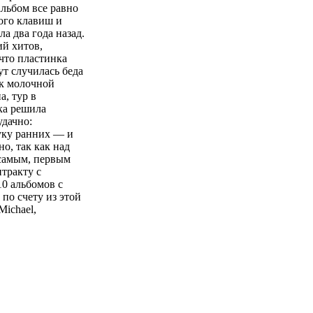
альбом все равно
ого клавиш и
 два года назад.
ий хитов,
что пластинка
ут случилась беда
ак молочной
, тур в
тка решила
удачно:
вуку ранних — и
о, так как над
самым, первым
нтракту с
0 альбомов с
по счету из этой
ichael,