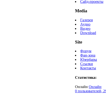
Сайд-проекты
Media
Галерея
Аудио
Видео
Download
Site
Форум
Фан-зона
Юзербары
Ссылки
Контакты
Статистика:
Онлайн
Онлайн
0 пользователей, 2