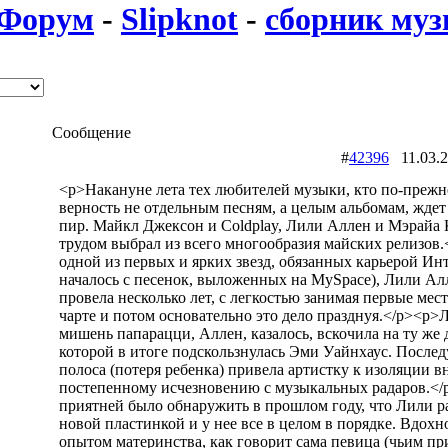
Форум
-
Slipknot
-
сборник му
Сообщение
#
42396
11.03.
<p>Накануне лета тех любителей музыки, кто по-прежн
верность не отдельным песням, а целым альбомам, жде
пир. Майкл Джексон и Coldplay, Лили Аллен и Мэрайа
трудом выбрал из всего многообразия майских релизов
одной из первых и ярких звезд, обязанных карьерой Инт
началось с песенок, выложенных на MySpace), Лили Ал
провела несколько лет, с легкостью занимая первые мес
чарте и потом основательно это дело празднуя.</p><p
мишень папарацци, Аллен, казалось, вскочила на ту же 
которой в итоге подскользнулась Эми Уайнхаус. После
полоса (потеря ребенка) привела артистку к изоляции в
постепенному исчезновению с музыкальных радаров.<
приятней было обнаружить в прошлом году, что Лили р
новой пластинкой и у нее все в целом в порядке. Вдох
опытом материнства, как говорит сама певица (чьим п