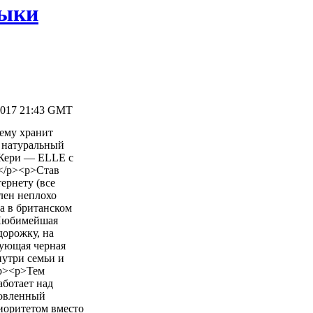
зыки
2017 21:43 GMT
ему хранит
т натуральный
 Кери — ELLE с
.</p><p>Став
ернету (все
лен неплохо
та в британском
>Любимейшая
дорожку, на
дующая черная
нутри семьи и
/p><p>Тем
аботает над
новленный
риоритетом вместо