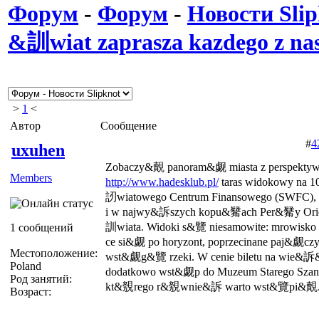
Форум
-
Форум
-
Новости Slip
&訓wiat zaprasza kazdego z na
>
1
<
Автор
Сообщение
#
4
uxuhen
Zobaczy&覿 panoram&觑 miasta z perspektywy
Members
http://www.hadesklub.pl/
taras widokowy na 1
訒wiatowego Centrum Finansowego (SWFC), n
i w najwy&訴szych kopu&觺ach Per&觺y Orien
訓wiata. Widoki s&覽 niesamowite: mrow
1 сообщений
ce si&觑 po horyzont, poprzecinane paj&觑czy
Местоположение:
wst&觑g&覽 rzeki. W cenie biletu na wie&訴
Poland
dodatkowo wst&觑p do Muzeum Starego Szang
Род занятий:
kt&覫rego r&覫wnie&訴 warto wst&覽pi&覿
Возраст: