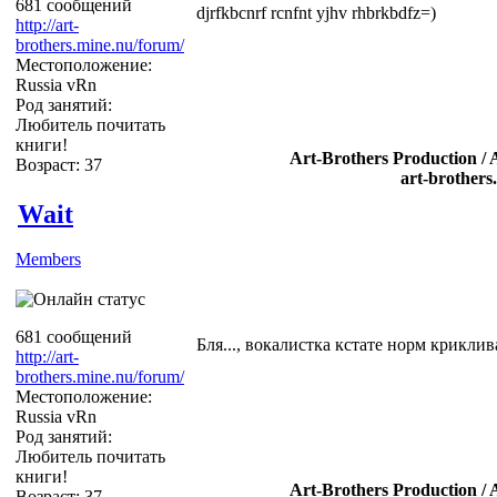
681 сообщений
djrfkbcnrf rcnfnt yjhv rhbrkbdfz=)
http://art-
brothers.mine.nu/forum/
Местоположение:
Russia vRn
Род занятий:
Любитель почитать
книги!
Art-Brothers Production / 
Возраст: 37
art-brothers
Wait
Members
681 сообщений
Бля..., вокалистка кстате норм криклив
http://art-
brothers.mine.nu/forum/
Местоположение:
Russia vRn
Род занятий:
Любитель почитать
книги!
Art-Brothers Production / 
Возраст: 37