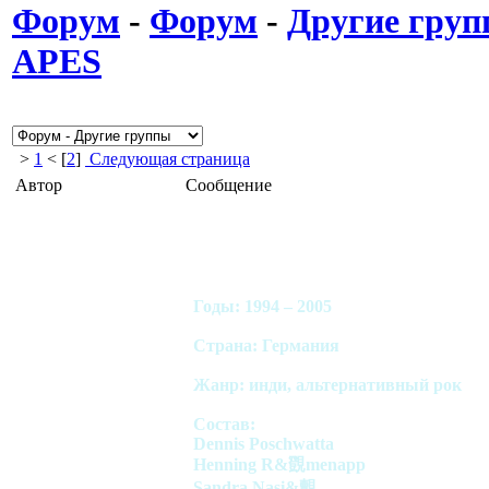
Форум
-
Форум
-
Другие гру
APES
>
1
< [
2
]
Следующая страница
Автор
Сообщение
Годы: 1994 – 2005
Страна: Германия
Жанр: инди, альтернативный рок
Состав:
Dennis Poschwatta
Henning R&覴menapp
Sandra Nasi&覿