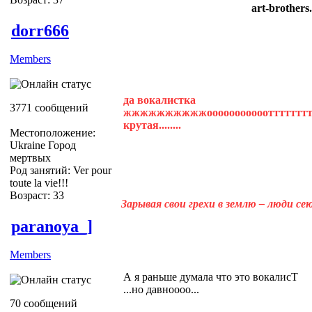
art-brothers
dorr666
Members
да вокалистка
3771 сообщений
жжжжжжжжжжоооооооооооттттттттттттт
крутая........
Местоположение:
Ukraine Город
мертвых
Род занятий: Ver pour
toute la vie!!!
Возраст: 33
Зарывая свои грехи в землю – люди с
paranoya_]
Members
А я раньше думала что это вокалисТ
...но давноооо...
70 сообщений