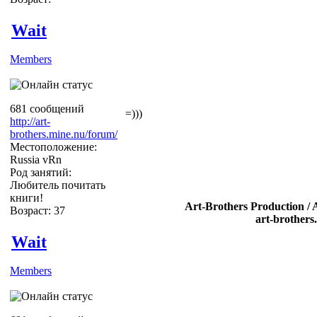
Wait
Members
681 сообщений
=)))
http://art-
brothers.mine.nu/forum/
Местоположение:
Russia vRn
Род занятий:
Любитель почитать
книги!
Art-Brothers Production / 
Возраст: 37
art-brothers
Wait
Members