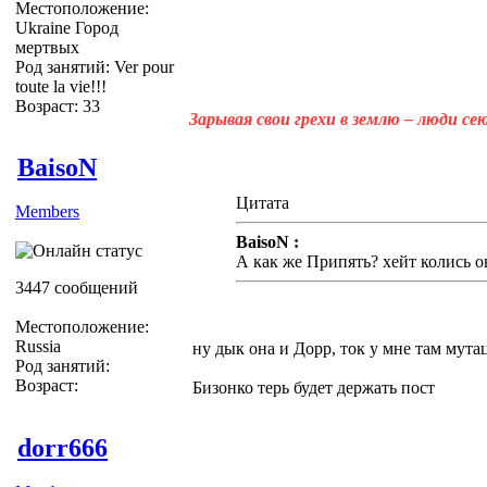
Местоположение:
Ukraine Город
мертвых
Род занятий: Ver pour
toute la vie!!!
Возраст: 33
Зарывая свои грехи в землю – люди с
BaisoN
Цитата
Members
BaisoN :
А как же Припять? хейт колись о
3447 сообщений
Местоположение:
Russia
ну дык она и Дорр, ток у мне там мута
Род занятий:
Возраст:
Бизонко терь будет держать пост
dorr666