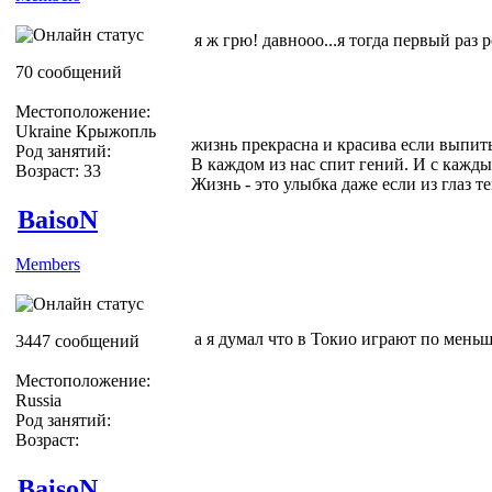
я ж грю! давнооо...я тогда первый раз 
70 сообщений
Местоположение:
Ukraine Крыжопль
жизнь прекрасна и красива если выпить
Род занятий:
В каждом из нас спит гений. И с кажды
Возраст: 33
Жизнь - это улыбка даже если из глаз теку
BaisoN
Members
а я думал что в Токио играют по мень
3447 сообщений
Местоположение:
Russia
Род занятий:
Возраст:
BaisoN