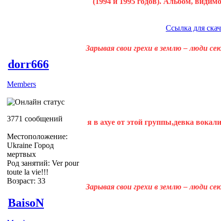
(1994 и 1995 годов). Альбом, видим
Ссылка для ска
Зарывая свои грехи в землю – люди с
dorr666
Members
3771 сообщений
я в ахуе от этой группы,девка вокали
Местоположение:
Ukraine Город
мертвых
Род занятий: Ver pour
toute la vie!!!
Возраст: 33
Зарывая свои грехи в землю – люди с
BaisoN