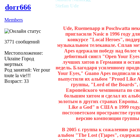
dorr666
Stefan Ude
Members
Ude, Ruemenapp и Poschwatta нек
пригласили Nasic в 1996 году дл
конкурсе "Local Heroes", подд
3771 сообщений
музыкальном телеканале. Сплав ме
Apes одержали победу над более 
Местоположение:
дебютный сингл "Open Your Eyes"
Ukraine Город
лучших хитов в Германии и остав
мертвых
недель. Благодаря усиленному про
Род занятий: Ver pour
Your Eyes," Guano Apes подписали к
toute la vie!!!
выпустили их альбом "Proud Like A 
Возраст: 33
группы, "Lord of the Boards"
Европейского чемпионата по сноу
большим хитом и сделал их аль
золотым в других странах Европы
Like a God" в США в 1999 году
постсоветском пространстве груп
версию композиции группы Al
В 2005 г. группа к сожалению расп
альбом "The Lost (T)apes", содержа