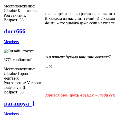
Местоположение:
Ukraine Крыжопль
жизнь прекрасна и красива если выпить
Род занятий:
В каждом из нас спит гений. И с кажды
Возраст: 33
Жизнь - это улыбка даже если из глаз теку
dorr666
Members
А я раньше думала что это вокалисТ
3771 сообщений
Ого
Местоположение:
Ukraine Город
мертвых
Род занятий: Ver pour
toute la vie!!!
Возраст: 33
Зарывая свои грехи в землю – люди с
paranoya_]
Members