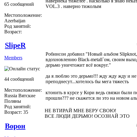
навернека тижелее . насколько я знаю нек
65 сообщений
VOL.3 . наверно тижолым
Местоположение:
Azerbaijan
Род занятий:
Возраст:
SlipeR
Робинсон добавил "Новый альбом Slipknot,
Members
вдохновлению Black-metall`ом, своим выхо
дерьмо уничтожит всё вокруг."
да я люблю это дерьмо!!! жду жду жду и не
44 сообщений
преподнесут...хотелось бы мега тяжесть
Местоположение:
ктонить в курсе у Кори ведь связки были 
Russia Вятские
прошли??? не скажется ли это на новом ал
Поляны
Род занятий:
НЕ ВТИРАЙ МНЕ ВЕРУ СВОЮ!
Возраст: 35
ВСЕ ЛЮДИ ДЕРЬМО! ОСОЗНАЙ ЭТО
Ворон