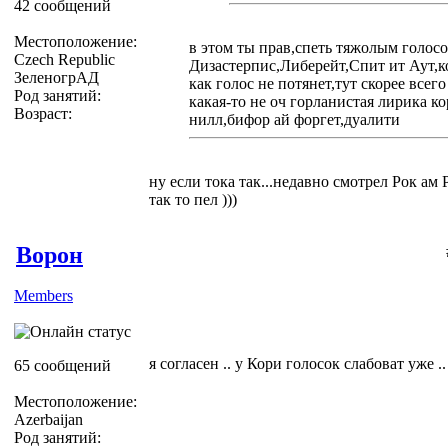
42 сообщений
Местоположение:
в этом ты прав,спеть тяжолым голосо
Czech Republic
Дизастерпис,Либерейт,Спит ит Аут,к
ЗеленогрАД
как голос не потянет,тут скорее всег
Род занятий:
какая-то не оч горланистая лирика к
Возраст:
нилл,бифор ай форгет,дуалити
ну если тока так...недавно смотрел Рок ам
так то пел )))
Ворон
Members
я согласен .. у Кори голосок слабоват уже .
65 сообщений
Местоположение:
Azerbaijan
Род занятий: