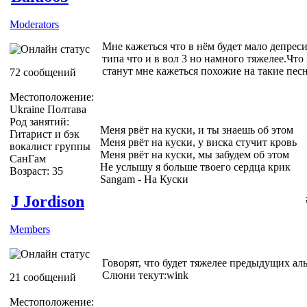
Moderators
Мне кажеться что в нём будет мало депреси
типа что и в вол 3 но намного тяжелее.Что 
станут мне кажеться похожие на такие песн
72 сообщений
Местоположение:
Ukraine Полтава
Род занятий:
Меня рвёт на куски, и ты знаешь об этом
Гитарист и бэк
Меня рвёт на куски, у виска стучит кровь
вокалист группы
Меня рвёт на куски, мы забудем об этом
СанГам
Не услышу я больше твоего сердца крик
Возраст: 35
Sangam - На Куски
J Jordison
Members
Говорят, что будет тяжелее предыдущих альб
Слюни текут:wink
21 сообщений
Местоположение: