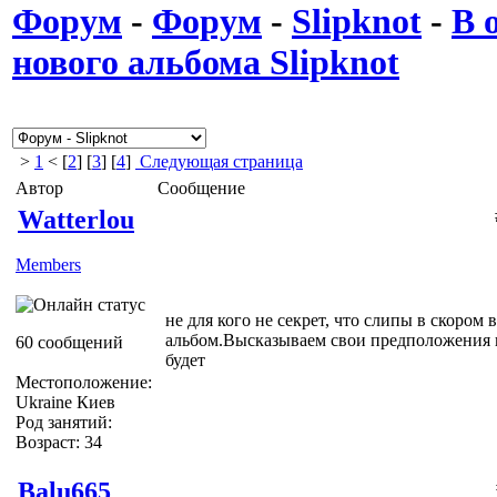
Форум
-
Форум
-
Slipknot
-
В 
нового альбома Slipknot
>
1
< [
2
] [
3
] [
4
]
Следующая страница
Автор
Сообщение
Watterlou
Members
не для кого не секрет, что слипы в скором
альбом.Высказываем свои предположения и
60 сообщений
будет
Местоположение:
Ukraine Киев
Род занятий:
Возраст: 34
Balu665