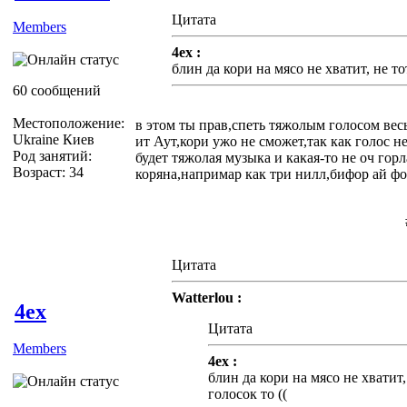
Цитата
Members
4ex :
блин да кори на мясо не хватит, не то
60 сообщений
Местоположение:
в этом ты прав,спеть тяжолым голосом ве
Ukraine Киев
ит Аут,кори ужо не сможет,так как голос не
Род занятий:
будет тяжолая музыка и какая-то не оч гор
Возраст: 34
коряна,напримар как три нилл,бифор ай фо
Цитата
Watterlou :
4ex
Цитата
Members
4ex :
блин да кори на мясо не хватит,
голосок то ((