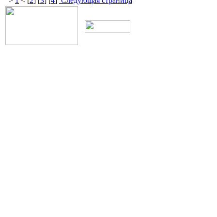
>
1
< [
2
] [
3
] [
4
]
Следующая страница