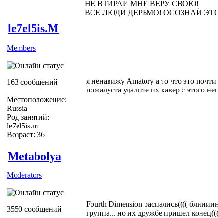
НЕ ВТИРАЙ МНЕ ВЕРУ СВОЮ!
ВСЕ ЛЮДИ ДЕРЬМО! ОСОЗНАЙ ЭТ
le7el5is.M
Members
я ненавижу Amatory а то что это почти
163 сообщений
пожалуста удалите их кавер с этого не
Местоположение:
Russia
Род занятий:
le7el5is.m
Возраст: 36
Metabolya
Moderators
Fourth Dimension распались(((( блиииин
3550 сообщений
группа... но их дружбе пришел конец(((