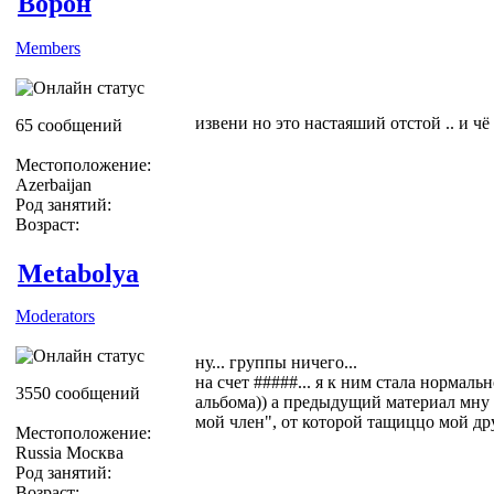
Ворон
Members
извени но это настаяший отстой .. и чё
65 сообщений
Местоположение:
Azerbaijan
Род занятий:
Возраст:
Metabolya
Moderators
ну... группы ничего...
на счет #####... я к ним стала нормаль
3550 сообщений
альбома)) а предыдущий материал мну 
мой член", от которой тащиццо мой дру
Местоположение:
Russia Москва
Род занятий:
Возраст: