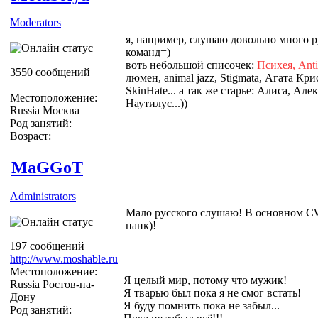
Moderators
я, например, слушаю довольно много р
команд=)
воть небольшой списочек:
Психея, Antic
3550 сообщений
люмен, animal jazz, Stigmata, Агата Крис
SkinHate... а так же старье: Алиса, А
Местоположение:
Наутилус...))
Russia Москва
Род занятий:
Возраст:
MaGGoT
Administrators
Мало русского слушаю! В основном CW
панк)!
197 сообщений
http://www.moshable.ru
Местоположение:
Я целый мир, потому что мужик!
Russia Ростов-на-
Я тварью был пока я не смог встать!
Дону
Я буду помнить пока не забыл...
Род занятий: