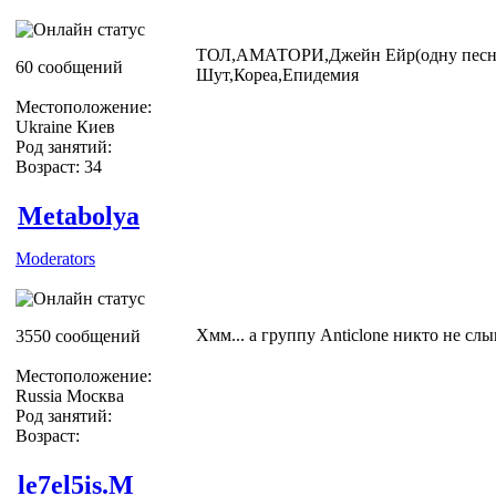
ТОЛ,АМАТОРИ,Джейн Ейр(одну песню,
60 сообщений
Шут,Кореа,Епидемия
Местоположение:
Ukraine Киев
Род занятий:
Возраст: 34
Metabolya
Moderators
Хмм... а группу Anticlone никто не сл
3550 сообщений
Местоположение:
Russia Москва
Род занятий:
Возраст:
le7el5is.M