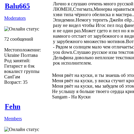
Лично я слушаю оччень много русско
Balu665
ЛЮМЕН,Стигмата,Минерва нравиться,
хэви типа чёрного обелиска и мастера.
Moderators
Эпидемии.Немогу терпеть Джейн ейр..
разу не видел чтобы Игос пел под фане
и не один раз.Может гдето и пел но я 
намного отстает от зарубежного и видн
72 сообщений
у зарубежного множество мотивов.Вот
- Рядом м солнцем мало чем отличаеться
Местоположение:
you down.Слушаю русское изза текстов
Ukraine Полтава
Дельфина довольно неплохие текстики
Род занятий:
рок исполнителем.
Гитарист и бэк
вокалист группы
Меня рвёт на куски, и ты знаешь об эт
СанГам
Меня рвёт на куски, у виска стучит кро
Возраст: 35
Меня рвёт на куски, мы забудем об это
Не услышу я больше твоего сердца кри
Sangam - На Куски
Fehn
Members