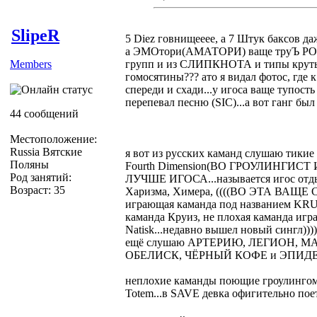
SlipeR
5 Diez говнищееее, а 7 Штук баксов да
а ЭМОтори(АМАТОРИ) ваще труЪ POSE
Members
групп и из СЛИПКНОТА и типы крутым
гомосятины??? ато я видал фотос, где 
спереди и схади...у игоса ваще тупост
перепевал песню (SIC)...а вот ганг бы
44 сообщений
Местоположение:
Russia Вятские
я вот из русских каманд слушаю тики
Поляны
Fourth Dimension(ВО ГРОУЛИНГИ
Род занятий:
ЛУЧШЕ ИГОСА...называется игос отдых
Возраст: 35
Харизма, Химера, ((((ВО ЭТА ВАЩЕ Co
играющая каманда под названием KRUG
каманда Круиз, не плохая каманда игр
Natisk...недавно вышел новый сингл))
ещё слушаю АРТЕРИЮ, ЛЕГИОН, М
ОБЕЛИСК, ЧЁРНЫЙ КОФЕ и ЭПИД
неплохие каманды поющие гроулинг
Totem...в SAVE девка офигительно пое