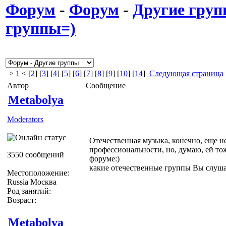
Форум
-
Форум
-
Другие гру
группы=)
>
1
< [
2
] [
3
] [
4
] [
5
] [
6
] [
7
] [
8
] [
9
] [
10
] [
14
]
Следующая страница
Автор
Сообщение
Metabolya
Moderators
Отечественная музыка, конечно, еще н
профессиональности, но, думаю, ей то
3550 сообщений
форуме:)
какие отечественные группы Вы слуша
Местоположение:
Russia Москва
Род занятий:
Возраст:
Metabolya