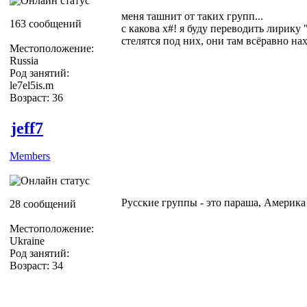
меня ташнит от таких групп...
163 сообщений
с какова х#! я буду переводить лирику 
стелятся под них, они там всёравно н
Местоположение:
Russia
Род занятий:
le7el5is.m
Возраст: 36
jeff7
Members
Русские группы - это параша, Америк
28 сообщений
Местоположение:
Ukraine
Род занятий:
Возраст: 34