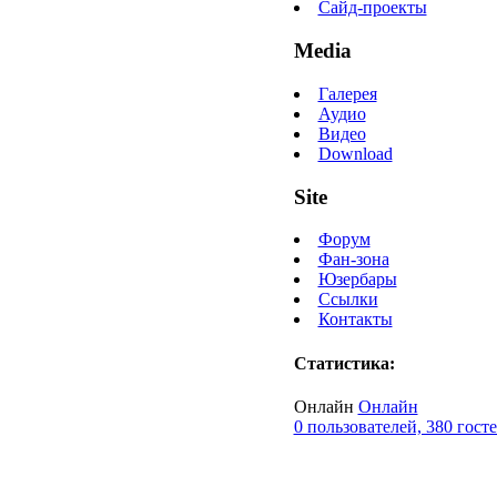
Сайд-проекты
Media
Галерея
Аудио
Видео
Download
Site
Форум
Фан-зона
Юзербары
Ссылки
Контакты
Статистика:
Онлайн
Онлайн
0 пользователей, 380 гост