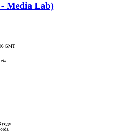
 - Media Lab)
19:06 GMT
odic
6 году
ords.