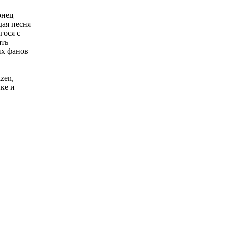
онец
дая песня
гося с
ать
их фанов
zen,
ке и