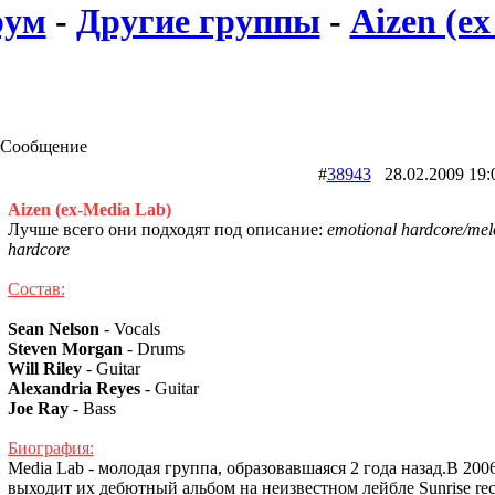
рум
-
Другие группы
-
Aizen (ex
Сообщение
#
38943
28.02.2009 
Aizen (ex-Media Lab)
Лучше всего они подходят под описание:
emotional hardcore/mel
hardcore
Состав:
Sean Nelson
- Vocals
Steven Morgan
- Drums
Will Riley
- Guitar
Alexandria Reyes
- Guitar
Joe Ray
- Bass
Биография:
Media Lab - молодая группа, образовавшаяся 2 года назад.В 200
выходит их дебютный альбом на неизвестном лейбле Sunrise rec