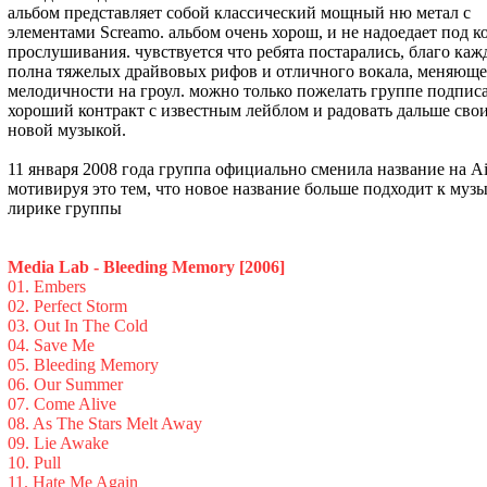
альбом представляет собой классический мощный ню метал с
элементами Screamo. альбом очень хорош, и не надоедает под к
прослушивания. чувствуется что ребята постарались, благо каж
полна тяжелых драйвовых рифов и отличного вокала, меняюще
мелодичности на гроул. можно только пожелать группе подпис
хороший контракт с известным лейблом и радовать дальше сво
новой музыкой.
11 января 2008 года группа официально сменила название на Ai
мотивируя это тем, что новое название больше подходит к музы
лирике группы
Media Lab - Bleeding Memory [2006]
01. Embers
02. Perfect Storm
03. Out In The Cold
04. Save Me
05. Bleeding Memory
06. Our Summer
07. Come Alive
08. As The Stars Melt Away
09. Lie Awake
10. Pull
11. Hate Me Again