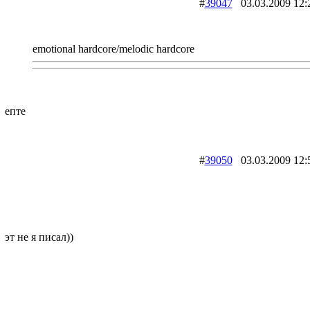
#
39047
03.03.2009 
emotional hardcore/melodic hardcore
епте
#
39050
03.03.2009 
эт не я писал))