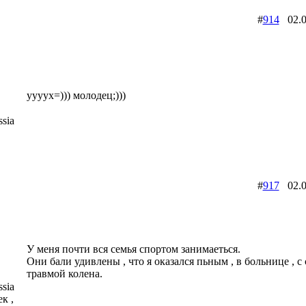
#
914
02.0
уууух=))) молодец;)))
sia
#
917
02.0
У меня почти вся семья спортом занимаеться.
Они бали удивлены , что я оказался пьным , в больнице , с
травмой колена.
sia
к ,