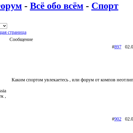
орум
-
Всё обо всём
-
Спорт
ая страница
Сообщение
#
897
02.0
Каким спортом увлекаетесь , или форум от компов неотлип
sia
к ,
#
902
02.0