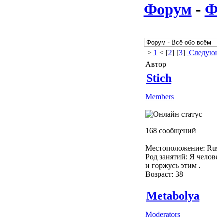
Форум
-
Ф
>
1
< [
2
] [
3
]
Следующ
Автор
Stich
Members
168 сообщений
Местоположение: Rus
Род занятий: Я челове
и горжусь этим .
Возраст: 38
Metabolya
Moderators