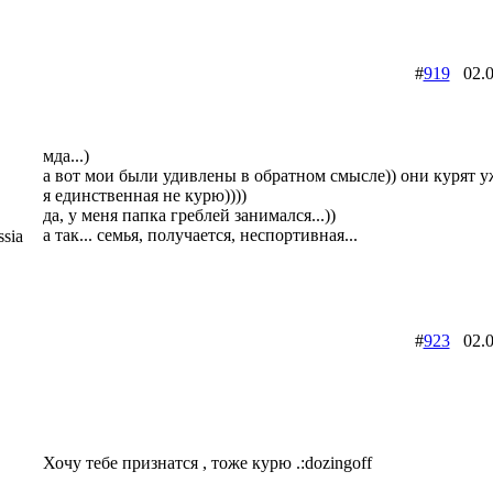
#
919
02.0
мда...)
а вот мои были удивлены в обратном смысле)) они курят уж
я единственная не курю))))
да, у меня папка греблей занимался...))
а так... семья, получается, неспортивная...
sia
#
923
02.0
Хочу тебе признатся , тоже курю .:dozingoff