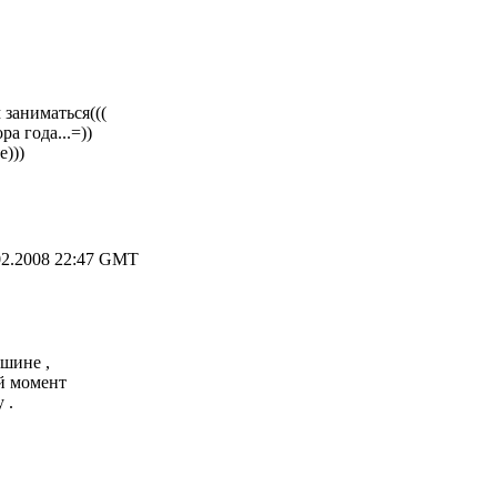
заниматься(((
а года...=))
е)))
2.2008 22:47 GMT
ашине ,
ый момент
 .