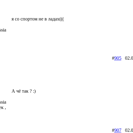
я со спортом не в ладах(((
sia
#
905
02.0
А чё так ? :)
sia
к ,
#
907
02.0