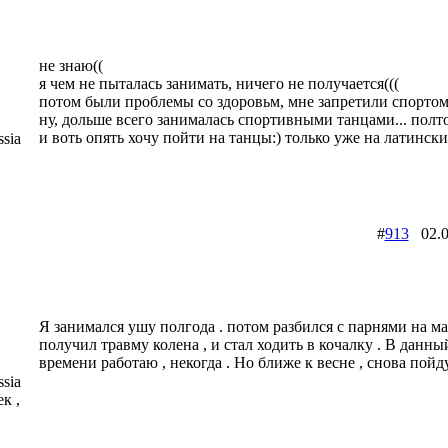
не знаю((
я чем не пыталась занимать, ничего не получается(((
потом были проблемы со здоровьм, мне запретили спортом 
ну, дольше всего занималась спортивными танцами... полтор
и воть опять хочу пойти на танцы:) только уже на латински
sia
#
913
02.0
Я занимался ушу полгода . потом разбился с парнями на м
получил травму колена , и стал ходить в кочалку . В данн
времени работаю , некогда . Но ближе к весне , снова пойду
sia
к ,