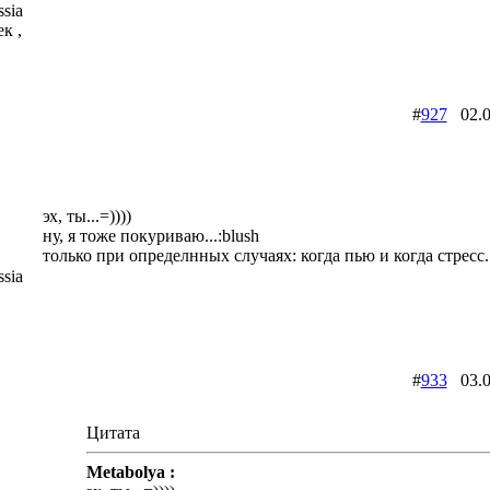
sia
к ,
#
927
02.0
эх, ты...=))))
ну, я тоже покуриваю...:blush
только при определнных случаях: когда пью и когда стресс..
sia
#
933
03.0
Цитата
Metabolya :