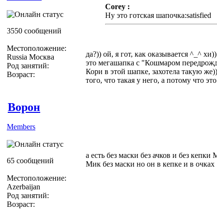
Corey :
Ну это готская шапочка:satisfied
3550 сообщений
Местоположение:
да?)) ой, я гот, как оказывается ^_^ хи))
Russia Москва
это мегашапка с "Кошмаром передрожде
Род занятий:
Кори в этой шапке, захотела такую же))
Возраст:
того, что такая у него, а потому что эт
Ворон
Members
а есть без маски без ачков и без кепки 
65 сообщений
Мик без маски но он в кепке и в очках .
Местоположение:
Azerbaijan
Род занятий:
Возраст: