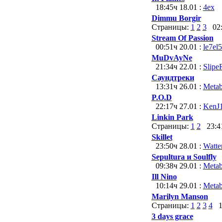
18:45ч 18.01 :
4ex
Dimmu Borgir
Страницы:
1
2
3
02:4
Stream Of Passion
00:51ч 20.01 :
le7el
MuDvAyNe
21:34ч 22.01 :
Slipe
Саундтреки
13:31ч 26.01 :
Metab
P.O.D
22:17ч 27.01 :
KenJ
Linkin Park
Страницы:
1
2
23:41
Skillet
23:50ч 28.01 :
Watte
Sepultura и Soulfly
09:38ч 29.01 :
Metab
Ill Nino
10:14ч 29.01 :
Metab
Marilyn Мanson
Страницы:
1
2
3
4
10
3 days grace