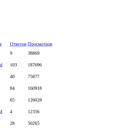
е
Ответов
Просмотров
9
38869
ad
103
187696
40
75877
84
160918
65
126028
.M
4
12356
28
50265