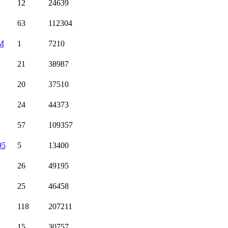
12
24639
63
112304
.M
1
7210
21
38987
20
37510
24
44373
57
109357
95
5
13400
26
49195
25
46458
118
207211
15
30757