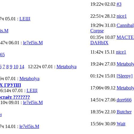
19:22ч 02.02
#3
22:51ч 28.12
nice1
ч 05.01 :
LEЩ
19:29ч 31.03
Cannibal
5is.M
Corpse
01:35ч 10.07
MACTE
7ч 06.01 :
le7el5is.M
DAHbIX
11:42ч 15.11
nice1
665
19:24ч 27.03
Metabol
6
7
8
9
10
14
12:22ч 07.01 :
Metabolya
01:12ч 15.01
[Sleepy]
ч 07.01 :
Metabolya
Х ГРУПП
17:06ч 09.12
Metabol
:14ч 07.01 :
LEЩ
остаёт ???????
14:51ч 27.06
dorr666
0ч 09.01 :
le7el5is.M
18:35ч 22.10
Butcher
н
15:56ч 30.09
Wait
ч 14.01 :
le7el5is.M