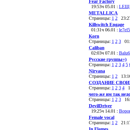
Fear Factory
19:53ч 05.01 :
LEЩ
METALLICA
Страницы:
1
2
23:27
Killswitch Engage
01:31ч 06.01 :
le7el
Korn
Страницы:
1
2
3
01:4
Caliban
02:03ч 07.01 :
Balu
Русские группы=)
Страницы:
1
2
3
4
5
Nirvana
Страницы:
1
2
13:16
СОЗДАНИЕ СВОИ
Страницы:
1
2
3
4
16
чего-же им так нед
Страницы:
1
2
3
16:1
DevilDriver
19:25ч 14.01 :
Воро
Female vocal
Страницы:
1
2
21:17
In Flames