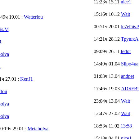
12:23ч 15.11
nice1
15:16ч 10.12
Wait
9ч 19.01 :
Watterlou
00:51ч 20.01
le7el5is
5is.M
14:21ч 28.12
ТрушкА
R
09:09ч 26.11
fedor
olya
14:49ч 01.04
Slipо4ка
1
01:03ч 13.04
andpet
ч 27.01 :
KenJ1
17:46ч 19.03
ADSFB
rlou
23:04ч 13.04
Wait
olya
12:47ч 27.02
Wait
olya
18:53ч 11.02
13:58
:19ч 29.01 :
Metabolya
15:18ч 04.01
nice1