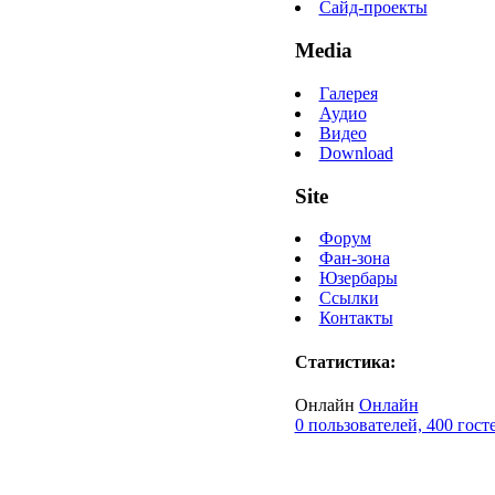
Сайд-проекты
Media
Галерея
Аудио
Видео
Download
Site
Форум
Фан-зона
Юзербары
Ссылки
Контакты
Статистика:
Онлайн
Онлайн
0 пользователей, 400 гост