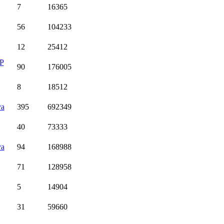
7
16365
56
104233
12
25412
P
90
176005
8
18512
ya
395
692349
40
73333
ya
94
168988
71
128958
5
14904
31
59660