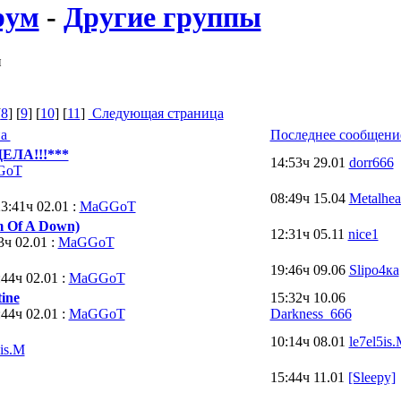
рум
-
Другие группы
п
[
8
] [
9
] [
10
] [
11
]
Следующая страница
на
Последнее сообщени
ЕЛА!!!***
14:53ч 29.01
dorr666
GoT
08:49ч 15.04
Metalhe
:41ч 02.01 :
MaGGoT
m Of A Down)
12:31ч 05.11
nice1
ч 02.01 :
MaGGoT
19:46ч 09.06
Slipо4ка
4ч 02.01 :
MaGGoT
tine
15:32ч 10.06
4ч 02.01 :
MaGGoT
Darkness_666
10:14ч 08.01
le7el5is
5is.M
15:44ч 11.01
[Sleepy]