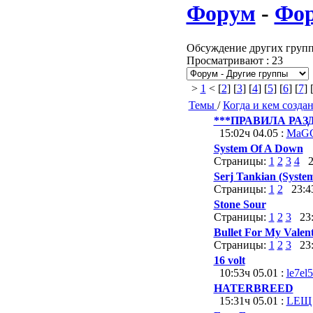
Форум
-
Фо
Обсуждение других груп
Просматривают : 23
>
1
< [
2
] [
3
] [
4
] [
5
] [
6
] [
7
] 
Темы
/
Когда и кем созда
***ПРАВИЛА РАЗД
15:02ч 04.05 :
MaG
System Of A Down
Страницы:
1
2
3
4
23
Serj Tankian (Syste
Страницы:
1
2
23:43
Stone Sour
Страницы:
1
2
3
23:4
Bullet For My Valen
Страницы:
1
2
3
23:4
16 volt
10:53ч 05.01 :
le7el
HATERBREED
15:31ч 05.01 :
LEЩ