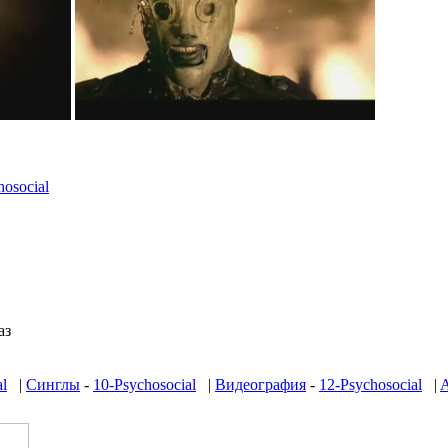
osocial
аз
al
|
Синглы
-
10-Psychosocial
|
Видеография
-
12-Psychosocial
|
A