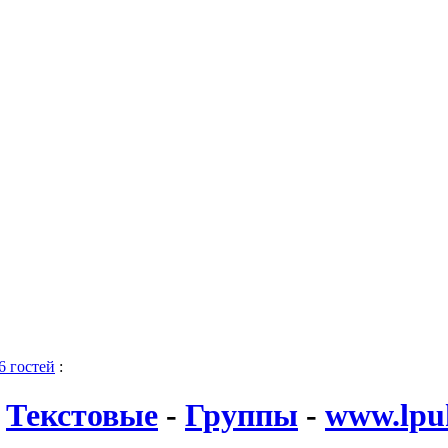
6 гостей
:
-
Текстовые
-
Группы
-
www.lpuk