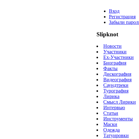
Вход
Регистрация
Забыли парол
Slipknot
Новости
Участники
Ex-Участники
Биография
Факты
Дискография
Видеография
Саундтреки
Турография
Лирика
Смысл Лирики
Интервью
Статьи
Инструменты
Маски
Одежда
Татуировки