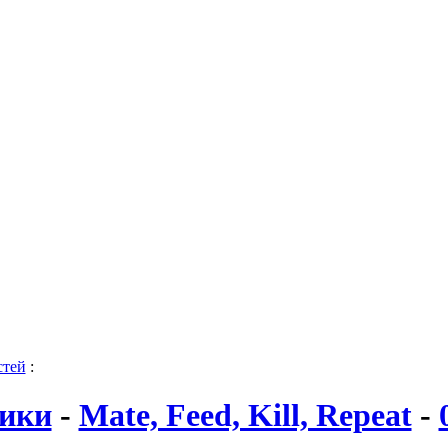
стей
:
ики
-
Mate, Feed, Kill, Repeat
-