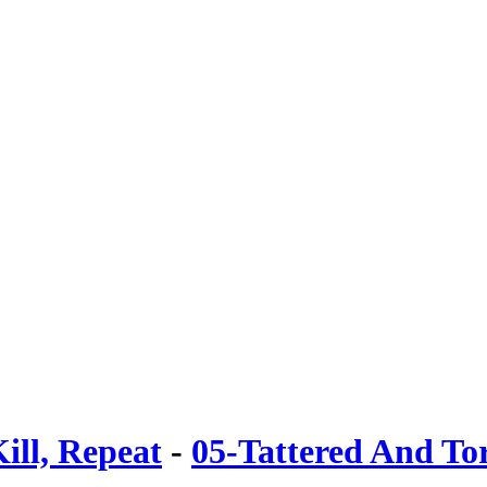
ill, Repeat
-
05-Tattered And To