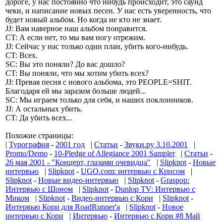
дороге, у нас постоянно что нибудь происходит, это саунд
чеки, и написание новых песен. У нас есть уверенность, что
будет новый альбом. Но когда не кто не знает.
JJ: Вам наверное наш альбом понравится.
СT: А если нет, то мы вам ногу отрежим.
JJ: Сейчас у нас только один план, убить кого-нибудь.
CT: Всех.
SC: Вы это поняли? До вас дошло?
CT: Вы поняли, что мы хотим убить всех?
JJ: Превая песня с нового альбома, это PEOPLE=SHIT.
Благодаря ей мы заразим больше людей...
SC: Мы играем только для себя, и наших поклонников.
JJ: А остальных убить.
СT: Да убить всех...
Похожие страницы:
|
Турография
-
2001 год
|
Статьи
-
Звуки.ру 3.10.2001
|
Promo/Demo
-
10-Pledge of Allegiance 2001 Sampler
|
Статьи
-
26 мая 2001 - "Концерт, глазами очевидца"
|
Slipknot
-
Новые
интервью
|
Slipknot
-
UGO.com: интервью с Крисом
|
Slipknot
-
Новые видео-интервью
|
Slipknot
-
Graspop:
Интервью с Шоном
|
Slipknot
-
Dunlop TV: Интервью с
Миком
|
Slipknot
-
Видео-интервью с Кори
|
Slipknot
-
Интервью Кори для RoadRunner'а
|
Slipknot
-
Новое
интервью с Кори
|
Интервью
-
Интервью с Кори #8 Май