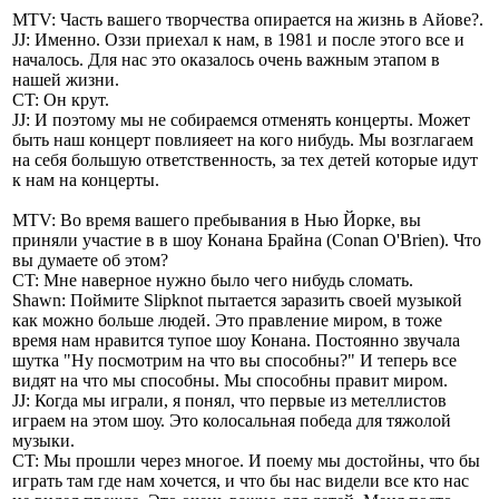
MTV: Часть вашего творчества опирается на жизнь в Айове?.
JJ: Именно. Оззи приехал к нам, в 1981 и после этого все и
началось. Для нас это оказалось очень важным этапом в
нашей жизни.
CT: Он крут.
JJ: И поэтому мы не собираемся отменять концерты. Может
быть наш концерт повлияеет на кого нибудь. Мы возглагаем
на себя большую ответственность, за тех детей которые идут
к нам на концерты.
MTV: Во время вашего пребывания в Нью Йорке, вы
приняли участие в в шоу Конана Брайна (Conan O'Brien). Что
вы думаете об этом?
CT: Мне наверное нужно было чего нибудь сломать.
Shawn: Поймите Slipknot пытается заразить своей музыкой
как можно больше людей. Это правление миром, в тоже
время нам нравится тупое шоу Конана. Постоянно звучала
шутка "Ну посмотрим на что вы способны?" И теперь все
видят на что мы способны. Мы способны правит миром.
JJ: Когда мы играли, я понял, что первые из метеллистов
играем на этом шоу. Это колосальная победа для тяжолой
музыки.
CT: Мы прошли через многое. И поему мы достойны, что бы
играть там где нам хочется, и что бы нас видели все кто нас