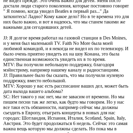
не видел прежде. Это очень важно для детей. Меня посто
достали люди старого поколения, которые постоянно говорят
" Я помню, когда увидел Beatles в первый раз..." Да
заткнитесь! Ладно? Кому какое дело? Но в те времена это для
них было важно, и вот я надеюсь, что мы станем такими же
важными для сегодняшних детей.
JJ: Я долгое время работал на газовой станции в Des Moines,
и у меня был маленький TV. Faith No More была моей
любимой командой, и я некогда не видел их по телевизору. И
было очень приятно увидеть их на шоу Конана, это была
единственная возможность увидеть их в то время.
MTV: Вы получили небольшую поддержку, благодоря
мэйнстриму, например нашему каналу и радиостанциям.
JJ: Правильнее было бы сказать, что мы получили нулевую
поддрежку, вместо небольшой.
MTV: Хорошо у вас есть рассписание ваших дел, может быть
дата выхода вашего альбома?
SC: Нет такого у нас нет, мы не завасим от времени. Но мы
пишем песни так же легко, как будто мы говорим. Но у нас
все таки есть обязанности, например сейчас мы должны
сьездить в Европу, отыграть концерты в новых для нас
городах: Шотландия, Испания, Италия, Scotland, Spain, Italy,
Австрия. Это будет продолжаться 6 недель. Сейчас это самая
важна вещь которую мы должны сделать. Но пока мы в