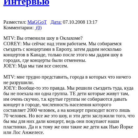
Интервью
Разместил:
MaGGoT
Дата:
07.10.2008 13:17
Комментарии:
(0)
MTV: Вы отменили шоу в Оклахоме?
COREY: Мы сейчас над этим работаем. Мы собираемся
съездить с концертами в Европу, затем дадим несколько
концертов в Канаде, только после этого мы дадим шоу в
городах, где концерты были отменены.
JOEY: Мда мы там все снесем.
MTV: мне трудно представить, города в которых что ничего
не разрушили.
JOEY: Вообще-то это правда. Мы решили съездить туда, куда
бы не поехала ни одна группа. ТЕ дети которые живут там,
им очень скучно, т.к крутые группы не собираются давать
концерт в городе, численность населения которого
составляет 2000 человек, а на концерт приходит всего лишь
70 человек. Но все же это шоу, и эти дети заслужили того, что
бы мы для них дали концерт, ведь они покупают наши
пластинки. Да и к тому же они такие же дети как Нью Йорке
или Лос Анжелесе.