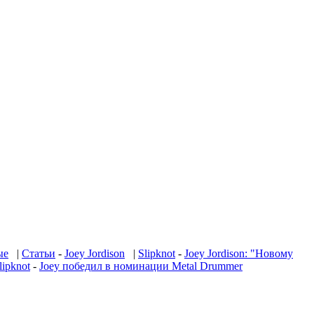
ые
|
Статьи
-
Joey Jordison
|
Slipknot
-
Joey Jordison: "Новому
lipknot
-
Joey победил в номинации Metal Drummer