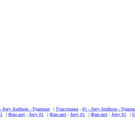
- Joey Jordison - Ударные
|
Участники
-
#1 - Joey Jordison - Ударн
#1
|
Фан-арт
-
Joey #1
|
Фан-арт
-
Joey #1
|
Фан-арт
-
Joey #1
|
S