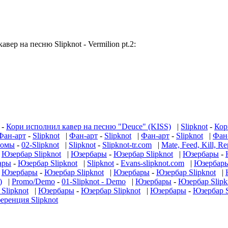
вер на песню Slipknot - Vermilion pt.2:
-
Кори исполнил кавер на песню "Deuce" (KISS)
|
Slipknot
-
Кор
Фан-арт
-
Slipknot
|
Фан-арт
-
Slipknot
|
Фан-арт
-
Slipknot
|
Фан
бомы
-
02-Slipknot
|
Slipknot
-
Slipknot-tr.com
|
Mate, Feed, Kill, Re
-
Юзербар Slipknot
|
Юзербары
-
Юзербар Slipknot
|
Юзербары
-
ары
-
Юзербар Slipknot
|
Slipknot
-
Evans-slipknot.com
|
Юзербар
|
Юзербары
-
Юзербар Slipknot
|
Юзербары
-
Юзербар Slipknot
|
)
|
Promo/Demo
-
01-Slipknot - Demo
|
Юзербары
-
Юзербар Slipk
Slipknot
|
Юзербары
-
Юзербар Slipknot
|
Юзербары
-
Юзербар S
еренция Slipknot