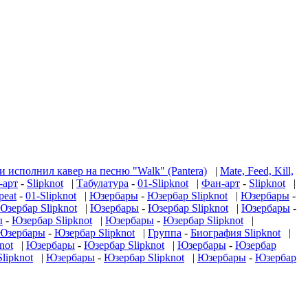
и исполнил кавер на песню "Walk" (Pantera)
|
Mate, Feed, Kill,
-арт
-
Slipknot
|
Табулатура
-
01-Slipknot
|
Фан-арт
-
Slipknot
|
peat
-
01-Slipknot
|
Юзербары
-
Юзербар Slipknot
|
Юзербары
-
Юзербар Slipknot
|
Юзербары
-
Юзербар Slipknot
|
Юзербары
-
ы
-
Юзербар Slipknot
|
Юзербары
-
Юзербар Slipknot
|
Юзербары
-
Юзербар Slipknot
|
Группа
-
Биография Slipknot
|
not
|
Юзербары
-
Юзербар Slipknot
|
Юзербары
-
Юзербар
lipknot
|
Юзербары
-
Юзербар Slipknot
|
Юзербары
-
Юзербар