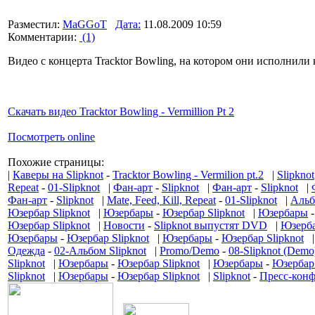
Разместил:
MaGGoT
Дата:
11.08.2009 10:59
Комментарии:
(1)
Видео с концерта Tracktor Bowling, на котором они исполнили ка
Скачать видео Tracktor Bowling - Vermillion Pt 2
Посмотреть online
Похожие страницы:
|
Каверы на Slipknot
-
Tracktor Bowling - Vermilion pt.2
|
Slipknot
Repeat
-
01-Slipknot
|
Фан-арт
-
Slipknot
|
Фан-арт
-
Slipknot
|
Фан-арт
-
Slipknot
|
Mate, Feed, Kill, Repeat
-
01-Slipknot
|
Аль
Юзербар Slipknot
|
Юзербары
-
Юзербар Slipknot
|
Юзербары
Юзербар Slipknot
|
Новости
-
Slipknot выпустят DVD
|
Юзерб
Юзербары
-
Юзербар Slipknot
|
Юзербары
-
Юзербар Slipknot
Одежда
-
02-Альбом Slipknot
|
Promo/Demo
-
08-Slipknot (Demo
Slipknot
|
Юзербары
-
Юзербар Slipknot
|
Юзербары
-
Юзербар 
Slipknot
|
Юзербары
-
Юзербар Slipknot
|
Slipknot
-
Пресс-конф