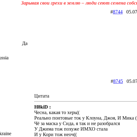
Зарывая свои грехи в землю – люди сеют семена соб
#
8744
05.07
Да
ssia
#
8745
05.0
Цитата
H8kiD :
Чесна, какая то херь((
Реально понтовые ток у Клоуна, Джоя, И Мика (
Чё за маска у Сида, я так и не разобрался
У Джима тож похуже ИМХО стала
raine
И у Кори тож неоч((