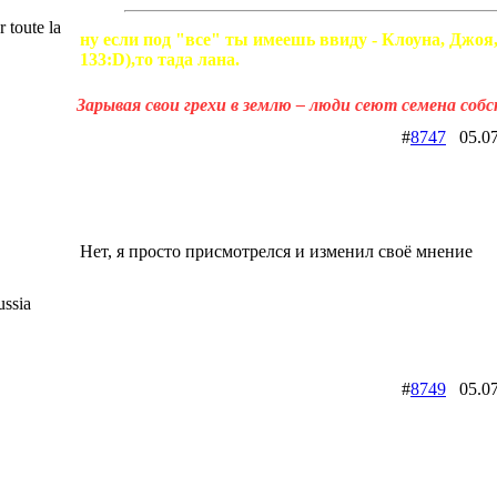
 toute la
ну если под "все" ты имеешь ввиду - Клоуна, Джоя
133:D),то тада лана.
Зарывая свои грехи в землю – люди сеют семена соб
#
8747
05.0
Нет, я просто присмотрелся и изменил своё мнение
ssia
#
8749
05.0