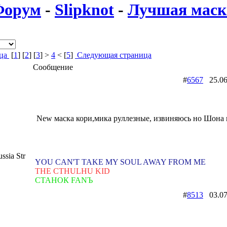
Форум
-
Slipknot
-
Лучшая маск
ица
[
1
] [
2
] [
3
] >
4
< [
5
]
Следующая страница
Сообщение
#
6567
25.06
New маска кори,мика руллезные, извиняюсь но Шона 
sia Str
YOU CAN'T TAKE MY SOUL AWAY FROM ME
THE CTHULHU KID
СТАНОК FANЪ
#
8513
03.07