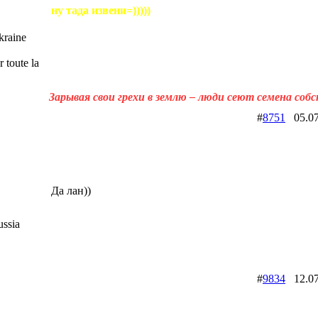
ну тада извени=)))))
raine
 toute la
Зарывая свои грехи в землю – люди сеют семена соб
#
8751
05.0
Да лан))
ssia
#
9834
12.0