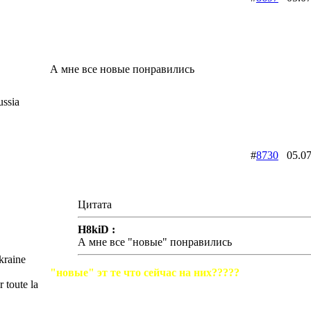
А мне все новые понравились
ssia
#
8730
05.07
Цитата
H8kiD :
А мне все "новые" понравились
raine
"новые" эт те что сейчас на них?????
 toute la