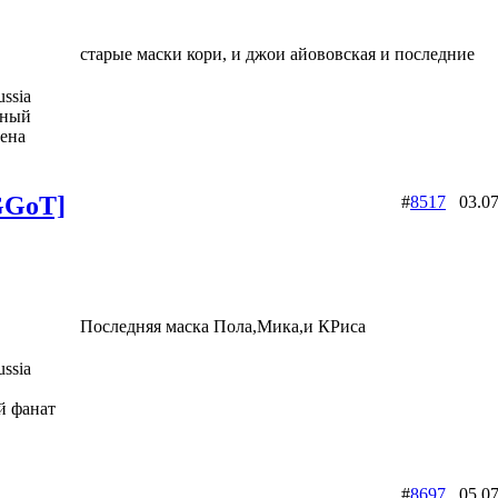
старые маски кори, и джои айововская и последние
ssia
вный
ена
GGoT]
#
8517
03.07
Последняя маска Пола,Мика,и КРиса
ssia
й фанат
Slipknot Fan [MaGGoT]
#
8697
05.07