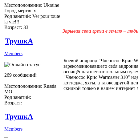
Местоположение: Ukraine
Город мертвых
Род занятий: Ver pour toute
la vie!!!
Возраст: 33
Зарывая свои грехи в землю – лю
ТрушкА
Members
Боевой андроид "Членосос Крис Wa
зарекомендовавшего себя андроида
оснащённая шестиствольным пулем
269 сообщений
"Членосос Крис Warmaster 310" ид
коттеджа, яхты, а также другой це
Местоположение: Russia
скидкой только в нашем интернет-
МО
Род занятий:
Возраст:
ТрушкА
Members