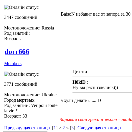
BaisoN избавит вас от запора за 30
3447 сообщений
Местоположение: Russia
Род занятий:
Возраст:
dorr666
Members
Цитата
H8kiD :
3771 сообщений
Ну вы распизделись)))
Местоположение: Ukraine
Город мертвых
а хули делать?......:D
Род занятий: Ver pour toute
la vie!!!
Возраст: 33
Зарывая свои грехи в землю – лю
Предыдущая страница
[
1
] >
2
< [
3
]
Следующая страница