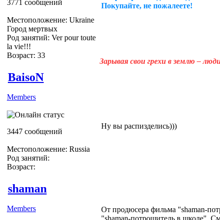
3771 сообщений
Покупайте, не пожалеете!
Местоположение: Ukraine
Город мертвых
Род занятий: Ver pour toute
la vie!!!
Возраст: 33
Зарывая свои грехи в землю – лю
BaisoN
Members
Ну вы распизделись)))
3447 сообщений
Местоположение: Russia
Род занятий:
Возраст:
shaman
Members
От продюсера фильма "shaman-пот
"shaman-потрошитель в школе". См