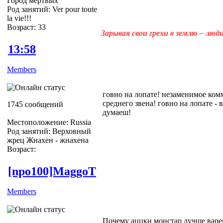
Город мертвых
Род занятий: Ver pour toute
la vie!!!
Возраст: 33
Зарывая свои грехи в землю – лю
13:58
Members
говно на лопате! незаменимое ком
среднего звена! говно на лопате -
1745 сообщений
думаеш!
Местоположение: Russia
Род занятий: Верховный
жрец Жнахен - жнахена
Возраст:
[npo100]MaggoT
Members
Почему аццки монстар лучше варен