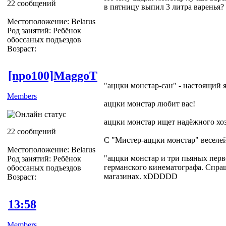
22 сообщений
в пятницу выпил 3 литра варенья?
Местоположение: Belarus
Род занятий: Ребёнок
обоссаных подъездов
Возраст:
[npo100]MaggoT
"аццки монстар-сан" - настоящий
Members
аццки монстар любит вас!
аццки монстар ищет надёжного хо
22 сообщений
С "Мистер-аццки монстар" веселей,
Местоположение: Belarus
"аццки монстар и три пьяных пер
Род занятий: Ребёнок
германского кинематографа. Спра
обоссаных подъездов
магазинах. xDDDDD
Возраст:
13:58
Members