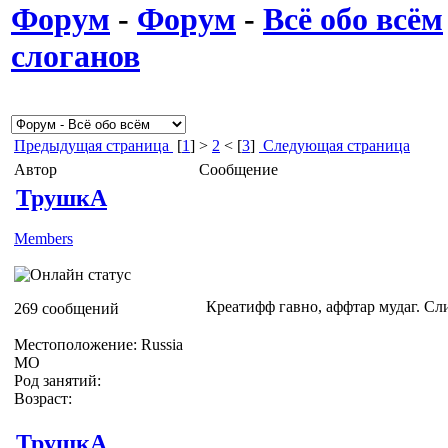
Форум
-
Форум
-
Всё обо всём
слоганов
Предыдущая страница
[
1
] >
2
< [
3
]
Следующая страница
Автор
Сообщение
ТрушкА
Members
Креатифф гавно, аффтар мудаг. Сл
269 сообщений
Местоположение: Russia
МО
Род занятий:
Возраст:
ТрушкА