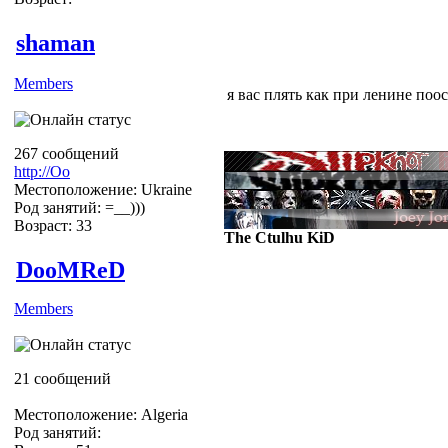
shaman
Members
я вас плять как при ленине поос
267 сообщений
http://Оо
Местоположение: Ukraine
Род занятий: =__)))
Возраст: 33
The Ctulhu KiD
DooMReD
Members
Ну Всё успокоились:D
Кто нить помнит о чём тема? X
21 сообщений
Местоположение: Algeria
Род занятий: