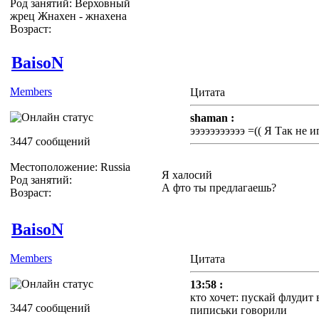
Род занятий: Верховный
жрец Жнахен - жнахена
Возраст:
BaisoN
Members
Цитата
shaman :
эээээээээээ =(( Я Так не и
3447 сообщений
Местоположение: Russia
Я халосий
Род занятий:
А фто ты предлагаешь?
Возраст:
BaisoN
Members
Цитата
13:58 :
кто хочет: пускай флудит 
3447 сообщений
пиписьки говорили