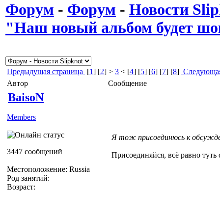
Форум
-
Форум
-
Новости Slip
"Наш новый альбом будет шо
Предыдущая страница
[
1
] [
2
] >
3
< [
4
] [
5
] [
6
] [
7
] [
8
]
Следующая
Автор
Сообщение
BaisoN
Members
Я тож присоединюсь к обсужд
3447 сообщений
Присоединяйся, всё равно туть
Местоположение: Russia
Род занятий:
Возраст: