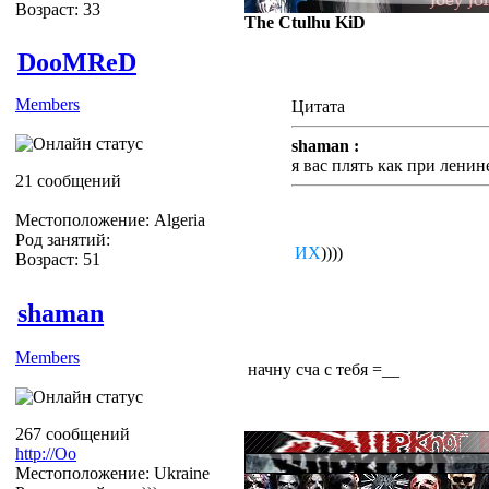
Возраст: 33
The Ctulhu KiD
DooMReD
Members
Цитата
shaman :
я вас плять как при ленин
21 сообщений
Местоположение: Algeria
Ну НаконеццТа)))
Род занятий:
Мочи
ИХ
))))
Возраст: 51
shaman
Members
начну сча с тебя =__
267 сообщений
http://Оо
Местоположение: Ukraine