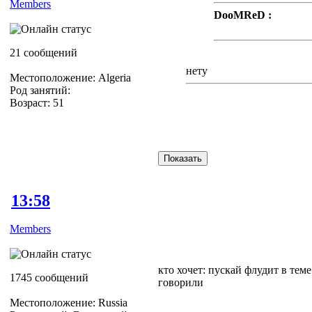
Members
DooMReD :
Ну дык есть или нет
21 сообщений
нету
Местоположение: Algeria
Род занятий:
Возраст: 51
Жалко=(((
13:58
Members
кто хочет: пускай флудит в тем
1745 сообщений
говорили
Местоположение: Russia