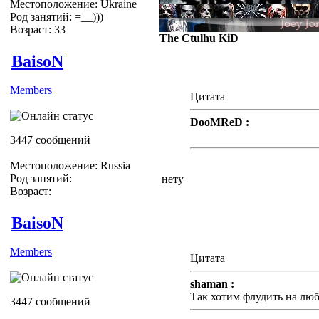
Местоположение: Ukraine
Род занятий: =__)))
Возраст: 33
The Ctulhu KiD
BaisoN
Members
Цитата
DooMReD :
Ну дык есть или нет?
3447 сообщений
Местоположение: Russia
Род занятий:
нету
Возраст:
BaisoN
Members
Цитата
shaman :
Так хотим флудить на лю
3447 сообщений