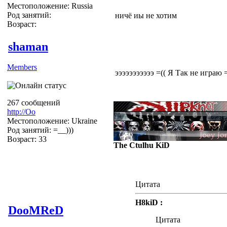
Местоположение: Russia
Род занятий:
ничё иы не хотим
Возраст:
shaman
Members
эээээээээээ =(( Я Так не играю 
267 сообщений
http://Оо
Местоположение: Ukraine
Род занятий: =__)))
Возраст: 33
The Ctulhu KiD
Цитата
H8kiD :
DooMReD
Цитата