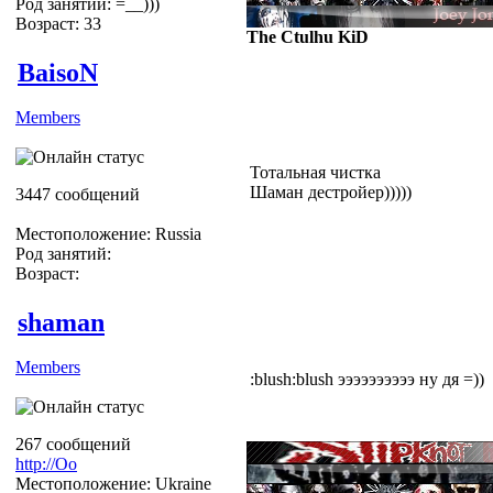
Род занятий: =__)))
Возраст: 33
The Ctulhu KiD
BaisoN
Members
Тотальная чистка
Шаман дестройер)))))
3447 сообщений
Местоположение: Russia
Род занятий:
Возраст:
shaman
Members
:blush:blush ээээээээээ ну дя =))
267 сообщений
http://Оо
Местоположение: Ukraine