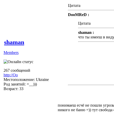
Цитата
DooMReD :
Цитата
shaman :
что ты имееш в вид
shaman
Members
Я имею в виду, что Тут у
изначальной темы + оскор
На Тебя возложенно модер
267 сообщений
порядком, если Ты это сч
http://Оо
присоединюсь к обсужде
Местоположение: Ukraine
Род занятий: =__)))
Возраст: 33
понимаеш есчё не пошли угрозы
никого не баню =)) тут свобода