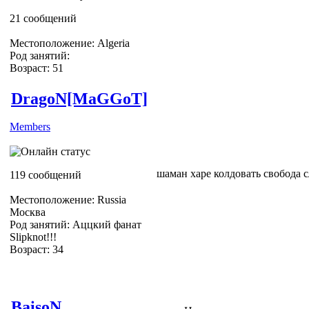
ЖЖёте)))
21 сообщений
З.Ы. Я ничего не видел)
Местоположение: Algeria
Род занятий:
Возраст: 51
DragoN[MaGGoT]
Members
шаман харе колдовать свобода 
119 сообщений
Местоположение: Russia
Москва
Род занятий: Аццкий фанат
Slipknot!!!
Возраст: 34
Slipknot Fan [MaGGoT]
BaisoN