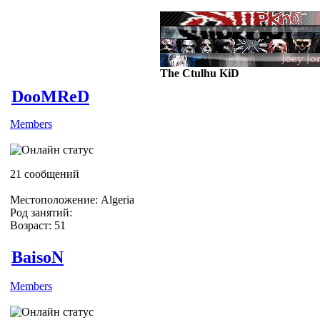
The Ctulhu KiD
DooMReD
Members
ЗАИПЦА XD )))))))
21 сообщений
Местоположение: Algeria
Род занятий:
Возраст: 51
BaisoN
Members