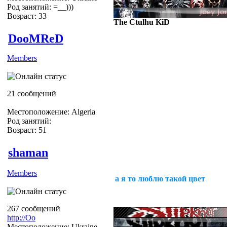
Род занятий: =__)))
Возраст: 33
The Ctulhu KiD
DooMReD
Members
Ну дык есть или нет?
21 сообщений
Местоположение: Algeria
Род занятий:
Возраст: 51
shaman
Members
а я то люблю такой цвет
267 сообщений
http://Оо
Местоположение: Ukraine