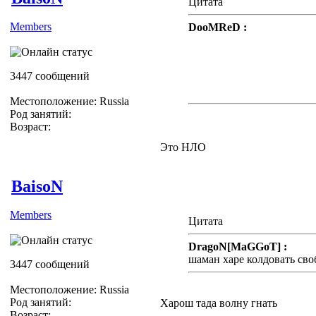
Цитата
Members
DooMReD :
*lol* Жёсткая Модерация))
ЖЖёте)))
3447 сообщений
З.Ы. Я ничего не видел)
Местоположение: Russia
Род занятий:
Возраст:
Это НЛО
BaisoN
Members
Цитата
DragoN[MaGGoT] :
шаман харе колдовать сво
3447 сообщений
Местоположение: Russia
Род занятий:
Харош тада волну гнать
Возраст: