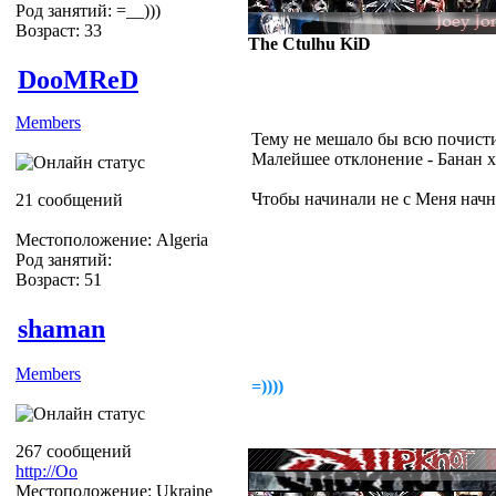
Род занятий: =__)))
Возраст: 33
The Ctulhu KiD
DooMReD
Members
Тему не мешало бы всю почисти
Малейшее отклонение - Банан 
Чтобы начинали не с Меня начн
21 сообщений
*по теме* А есть ли какое нить
(Видео)
Местоположение: Algeria
Род занятий:
Возраст: 51
shaman
Members
=))))
267 сообщений
http://Оо
Местоположение: Ukraine