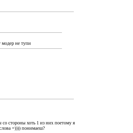
у модер не тупи
же далеко не обсуждение
бления!
аторство, тоесть слежение за
итаешь нормальным, то ОК, Я тож
нию!
 со стороны хоть 1 из них поетому я
 слова =)))) понимаеш?