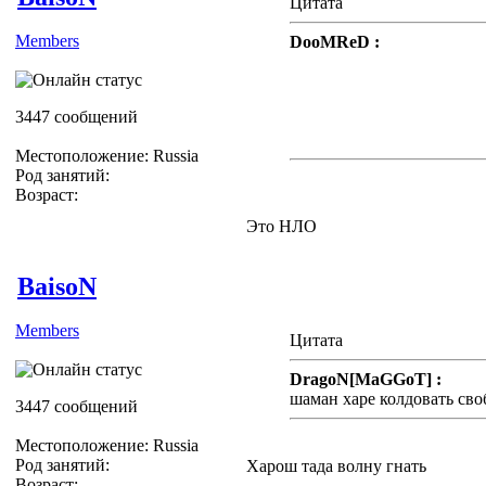
Цитата
Members
DooMReD :
*lol* Жёсткая Модерация))
ЖЖёте)))
3447 сообщений
З.Ы. Я ничего не видел)
Местоположение: Russia
Род занятий:
Возраст:
Это НЛО
BaisoN
Members
Цитата
DragoN[MaGGoT] :
шаман харе колдовать сво
3447 сообщений
Местоположение: Russia
Род занятий:
Харош тада волну гнать
Возраст: