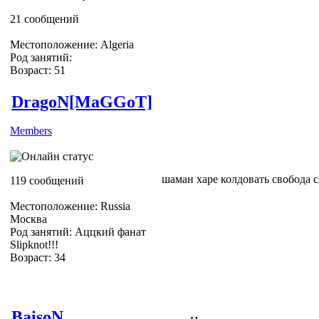
ЖЖёте)))
21 сообщений
З.Ы. Я ничего не видел)
Местоположение: Algeria
Род занятий:
Возраст: 51
DragoN[MaGGoT]
Members
шаман харе колдовать свобода 
119 сообщений
Местоположение: Russia
Москва
Род занятий: Аццкий фанат
Slipknot!!!
Возраст: 34
Slipknot Fan [MaGGoT]
BaisoN