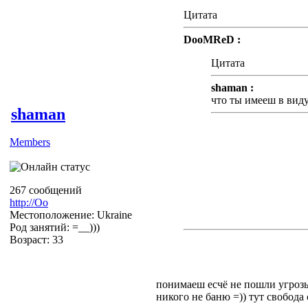
Цитата
DooMReD :
Цитата
shaman :
что ты имееш в вид
shaman
Members
Я имею в виду, что Тут у
изначальной темы + оскор
На Тебя возложенно модер
267 сообщений
порядком, если Ты это сч
http://Оо
присоединюсь к обсужде
Местоположение: Ukraine
Род занятий: =__)))
Возраст: 33
понимаеш есчё не пошли угрозы
никого не баню =)) тут свобода