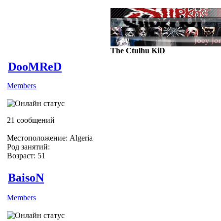
The Ctulhu KiD
DooMReD
Members
ЗАИПЦА XD )))))))
21 сообщений
Местоположение: Algeria
Род занятий:
Возраст: 51
BaisoN
Members