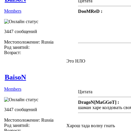
Цитата
Members
DooMReD :
*lol* Жёсткая Модерация))
ЖЖёте)))
3447 сообщений
З.Ы. Я ничего не видел)
Местоположение: Russia
Род занятий:
Возраст:
Это НЛО
BaisoN
Members
Цитата
DragoN[MaGGoT] :
шаман харе колдовать сво
3447 сообщений
Местоположение: Russia
Род занятий:
Харош тада волну гнать
Возраст: