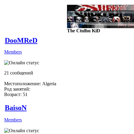
The Ctulhu KiD
DooMReD
Members
ЗАИПЦА XD )))))))
21 сообщений
Местоположение: Algeria
Род занятий:
Возраст: 51
BaisoN
Members