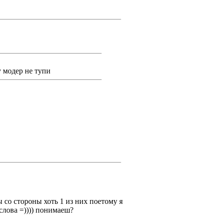
у модер не тупи
же далеко не обсуждение
бления!
аторство, тоесть слежение за
итаешь нормальным, то ОК, Я тож
нию!
 со стороны хоть 1 из них поетому я
 слова =)))) понимаеш?