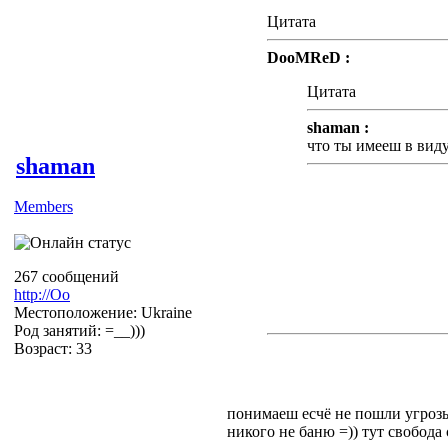
Цитата
DooMReD :
Цитата
shaman :
что ты имееш в вид
shaman
Members
Я имею в виду, что Тут у
изначальной темы + оскор
На Тебя возложенно модер
267 сообщений
порядком, если Ты это сч
http://Оо
присоединюсь к обсужде
Местоположение: Ukraine
Род занятий: =__)))
Возраст: 33
понимаеш есчё не пошли угрозы
никого не баню =)) тут свобода