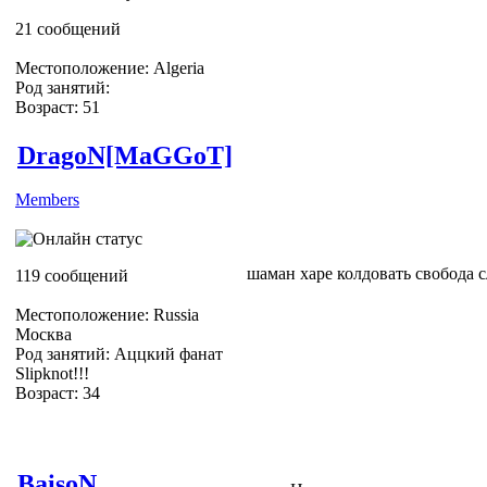
ЖЖёте)))
21 сообщений
З.Ы. Я ничего не видел)
Местоположение: Algeria
Род занятий:
Возраст: 51
DragoN[MaGGoT]
Members
шаман харе колдовать свобода 
119 сообщений
Местоположение: Russia
Москва
Род занятий: Аццкий фанат
Slipknot!!!
Возраст: 34
Slipknot Fan [MaGGoT]
BaisoN