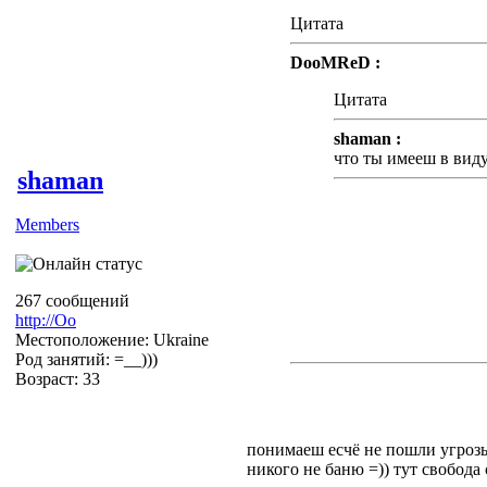
Цитата
DooMReD :
Цитата
shaman :
что ты имееш в вид
shaman
Members
Я имею в виду, что Тут у
изначальной темы + оскор
На Тебя возложенно модер
267 сообщений
порядком, если Ты это сч
http://Оо
присоединюсь к обсужде
Местоположение: Ukraine
Род занятий: =__)))
Возраст: 33
понимаеш есчё не пошли угрозы
никого не баню =)) тут свобода