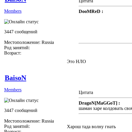
Цитата
Members
DooMReD :
*lol* Жёсткая Модерация))
ЖЖёте)))
3447 сообщений
З.Ы. Я ничего не видел)
Местоположение: Russia
Род занятий:
Возраст:
Это НЛО
BaisoN
Members
Цитата
DragoN[MaGGoT] :
шаман харе колдовать сво
3447 сообщений
Местоположение: Russia
Род занятий:
Харош тада волну гнать
Возраст: