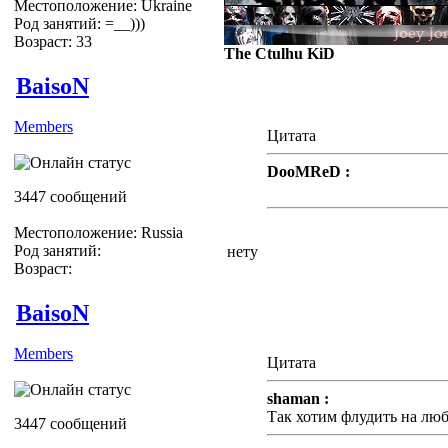
Местоположение: Ukraine
Род занятий: =__)))
Возраст: 33
The Ctulhu KiD
BaisoN
Members
Цитата
DooMReD :
Ну дык есть или нет?
3447 сообщений
Местоположение: Russia
Род занятий:
нету
Возраст:
BaisoN
Members
Цитата
shaman :
Так хотим флудить на лю
3447 сообщений