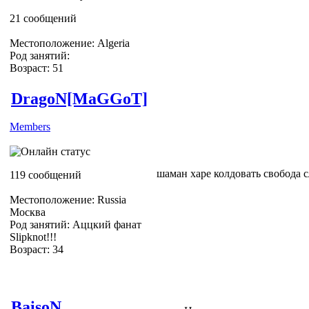
ЖЖёте)))
21 сообщений
З.Ы. Я ничего не видел)
Местоположение: Algeria
Род занятий:
Возраст: 51
DragoN[MaGGoT]
Members
шаман харе колдовать свобода 
119 сообщений
Местоположение: Russia
Москва
Род занятий: Аццкий фанат
Slipknot!!!
Возраст: 34
Slipknot Fan [MaGGoT]
BaisoN