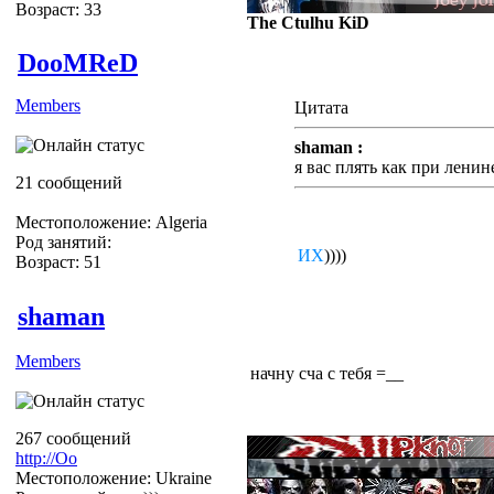
Возраст: 33
The Ctulhu KiD
DooMReD
Members
Цитата
shaman :
я вас плять как при ленин
21 сообщений
Местоположение: Algeria
Ну НаконеццТа)))
Род занятий:
Мочи
ИХ
))))
Возраст: 51
shaman
Members
начну сча с тебя =__
267 сообщений
http://Оо
Местоположение: Ukraine