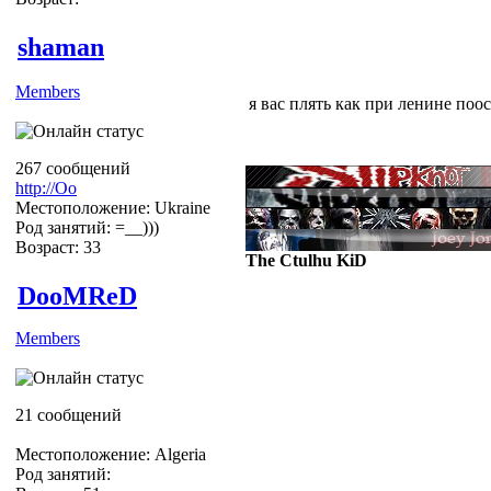
shaman
Members
я вас плять как при ленине поос
267 сообщений
http://Оо
Местоположение: Ukraine
Род занятий: =__)))
Возраст: 33
The Ctulhu KiD
DooMReD
Members
Ну Всё успокоились:D
Кто нить помнит о чём тема? X
21 сообщений
Местоположение: Algeria
Род занятий: