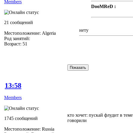
Members
DooMReD :
Ну дык есть или нет
21 сообщений
нету
Местоположение: Algeria
Род занятий:
Возраст: 51
Жалко=(((
13:58
Members
кто хочет: пускай флудит в тем
1745 сообщений
говорили
Местоположение: Russia