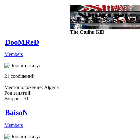
The Ctulhu KiD
DooMReD
Members
ЗАИПЦА XD )))))))
21 сообщений
Местоположение: Algeria
Род занятий:
Возраст: 51
BaisoN
Members