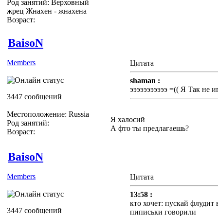
Род занятий: Верховный
жрец Жнахен - жнахена
Возраст:
BaisoN
Members
Цитата
shaman :
эээээээээээ =(( Я Так не и
3447 сообщений
Местоположение: Russia
Я халосий
Род занятий:
А фто ты предлагаешь?
Возраст:
BaisoN
Members
Цитата
13:58 :
кто хочет: пускай флудит 
3447 сообщений
пиписьки говорили