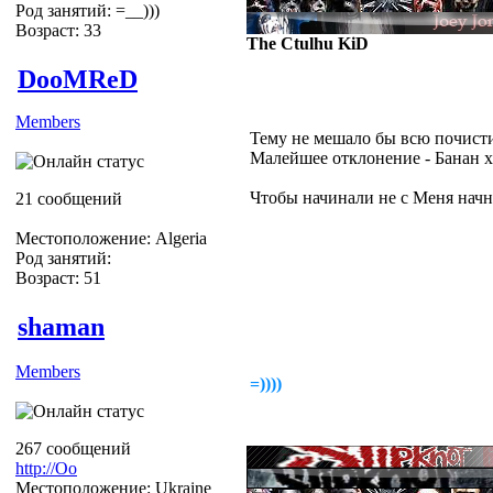
Род занятий: =__)))
Возраст: 33
The Ctulhu KiD
DooMReD
Members
Тему не мешало бы всю почисти
Малейшее отклонение - Банан 
Чтобы начинали не с Меня начн
21 сообщений
*по теме* А есть ли какое нить
(Видео)
Местоположение: Algeria
Род занятий:
Возраст: 51
shaman
Members
=))))
267 сообщений
http://Оо
Местоположение: Ukraine