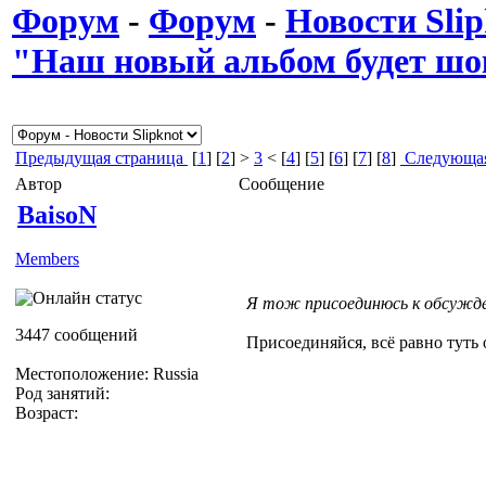
Форум
-
Форум
-
Новости Slip
"Наш новый альбом будет шо
Предыдущая страница
[
1
] [
2
] >
3
< [
4
] [
5
] [
6
] [
7
] [
8
]
Следующая
Автор
Сообщение
BaisoN
Members
Я тож присоединюсь к обсужд
3447 сообщений
Присоединяйся, всё равно туть
Местоположение: Russia
Род занятий:
Возраст: