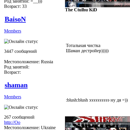
Род занятий: =__)))
Возраст: 33
The Ctulhu KiD
BaisoN
Members
Тотальная чистка
Шаман дестройер)))))
3447 сообщений
Местоположение: Russia
Род занятий:
Возраст:
shaman
Members
:blush:blush ээээээээээ ну дя =))
267 сообщений
http://Оо
Местоположение: Ukraine