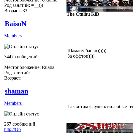
Род занятий: =__)))
Возраст: 33
The Ctulhu KiD
BaisoN
Members
Шаману банан))))))
За оффтоп))))
3447 сообщений
Местоположение: Russia
Род занятий:
Возраст:
shaman
Members
Так хотим флудить на любые т
267 сообщений
http://Оо