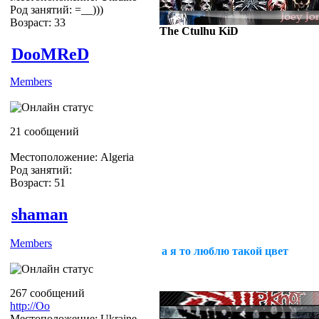
Род занятий: =__)))
Возраст: 33
The Ctulhu KiD
DooMReD
Members
Ну дык есть или нет?
21 сообщений
Местоположение: Algeria
Род занятий:
Возраст: 51
shaman
Members
а я то люблю такой цвет
267 сообщений
http://Оо
Местоположение: Ukraine