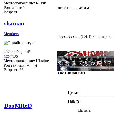
Местоположение: Russia
Род занятий:
ничё иы не хотим
Возраст:
shaman
Members
эээээээээээ =(( Я Так не играю 
267 сообщений
http://Оо
Местоположение: Ukraine
Род занятий: =__)))
Возраст: 33
The Ctulhu KiD
Цитата
H8kiD :
DooMReD
Цитата