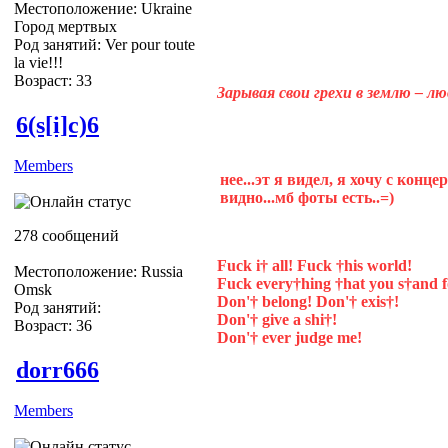
Местоположение: Ukraine
Город мертвых
Род занятий: Ver pour toute
la vie!!!
Возраст: 33
Зарывая свои грехи в землю – л
6(s[i]c)6
Members
нее...эт я видел, я хочу с конц
видно...мб фоты есть..=)
278 сообщений
Fuck i† all! Fuck †his world!
Местоположение: Russia
Fuck every†hing †hat you s†and f
Omsk
Don'† belong! Don'† exis†!
Род занятий:
Don'† give a shi†!
Возраст: 36
Don'† ever judge me!
dorr666
Members