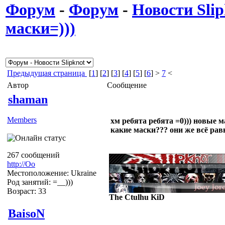
Форум
-
Форум
-
Новости Slip
маски=)))
Предыдущая страница
[
1
] [
2
] [
3
] [
4
] [
5
] [
6
] >
7
<
Автор
Сообщение
shaman
Members
хм ребята ребята =0))) новые м
какие маски??? они же всё рав
267 сообщений
http://Оо
Местоположение: Ukraine
Род занятий: =__)))
Возраст: 33
The Ctulhu KiD
BaisoN