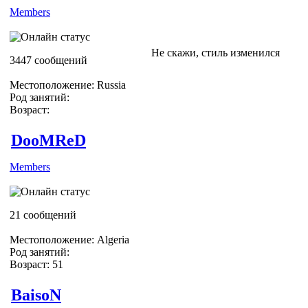
Members
Не скажи, стиль изменился
3447 сообщений
Местоположение: Russia
Род занятий:
Возраст:
DooMReD
Members
Мне малясь кажется, что у Кори г
концертов, Он здорово похудел.
21 сообщений
Шон наоборот, потолстел. А так 
Местоположение: Algeria
Род занятий:
Возраст: 51
BaisoN