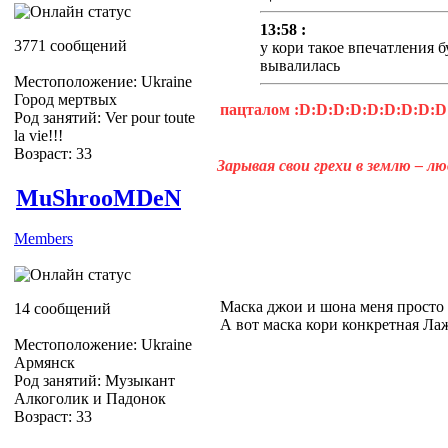
13:58 :
3771 сообщений
у кори такое впечатления 
вывалилась
Местоположение: Ukraine
Город мертвых
пацталом :D:D:D:D:D:D:D:D:D
Род занятий: Ver pour toute
la vie!!!
Возраст: 33
Зарывая свои грехи в землю – л
MuShrooMDeN
Members
Маска джои и шона меня просто 
14 сообщений
А вот маска кори конкретная Лаж
Местоположение: Ukraine
Армянск
Род занятий: Музыкант
Алкоголик и Падонок
Возраст: 33