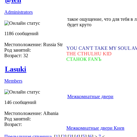
Administrators
такое ощущение, что для тебя в
будет круто
1186 сообщений
Местоположение: Russia Str
YOU CAN'T TAKE MY SOUL 
Род занятий:
THE CTHULHU KID
Возраст: 32
СТАНОК FANЪ
Lasuki
Members
Межкомнатные двери
146 сообщений
Местоположение: Albania
Род занятий:
Возраст:
Межкомнатные двери Киев
Предыдущая страница
[
1
] [
2
] [
3
] [
4
] [
5
] [
6
] >
7
<