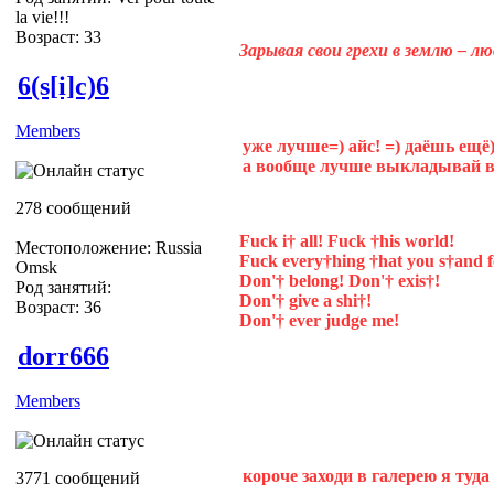
la vie!!!
Возраст: 33
Зарывая свои грехи в землю – л
6(s[i]c)6
Members
уже лучше=) айс! =) даёшь ещё
а вообще лучше выкладывай вс
278 сообщений
Fuck i† all! Fuck †his world!
Местоположение: Russia
Fuck every†hing †hat you s†and f
Omsk
Don'† belong! Don'† exis†!
Род занятий:
Don'† give a shi†!
Возраст: 36
Don'† ever judge me!
dorr666
Members
короче заходи в галерею я туда б
3771 сообщений