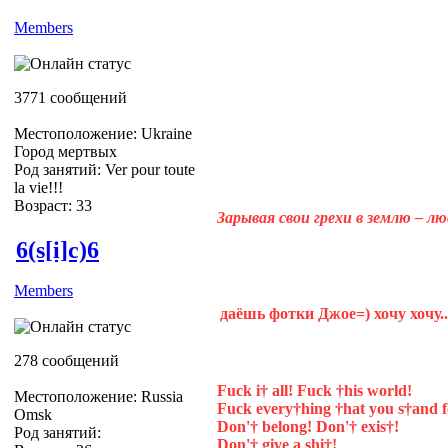
Members
3771 сообщений
Местоположение: Ukraine
Город мертвых
Род занятий: Ver pour toute
la vie!!!
Возраст: 33
Зарывая свои грехи в землю – л
6(s[i]c)6
Members
даёшь фотки Джое=) хочу хочу..
278 сообщений
Fuck i† all! Fuck †his world!
Местоположение: Russia
Fuck every†hing †hat you s†and f
Omsk
Don'† belong! Don'† exis†!
Род занятий:
Don'† give a shi†!