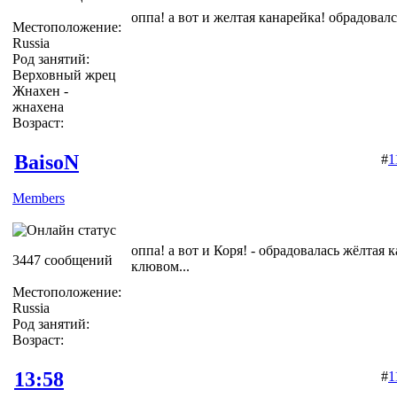
оппа! а вот и желтая канарейка! обрадовалс
Местоположение:
Russia
Род занятий:
Верховный жрец
Жнахен -
жнахена
Возраст:
BaisoN
#
1
Members
оппа! а вот и Коря! - обрадовалась жёлтая
3447 сообщений
клювом...
Местоположение:
Russia
Род занятий:
Возраст:
13:58
#
1