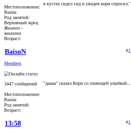
в кустах сидел сид и увидев кори спросил: 
Местоположение:
Russia
Род занятий:
Верховный жрец
Жнахен -
жнахена
Возраст:
BaisoN
#
1
Members
"даааа" сказал Кори со зловещей улыбкой...
3447 сообщений
Местоположение:
Russia
Род занятий:
Возраст:
13:58
#
1