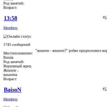
Род занятий:
Возраст:
13:58
#
1
Members
1745 сообщений
"жнахен - жнахен?" робко предположил ко
Местоположение:
Russia
Род занятий:
Верховный жрец
Жнахен -
жнахена
Возраст:
BaisoN
#
1
Members