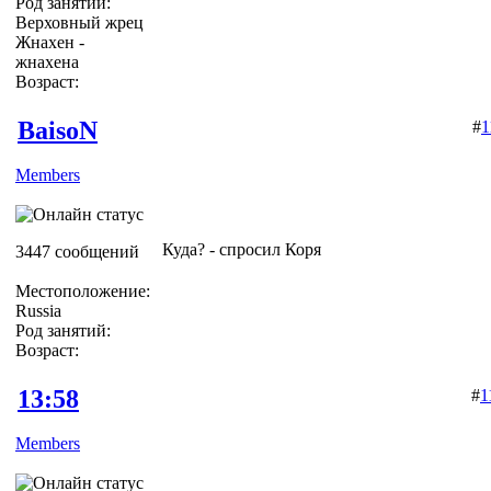
Род занятий:
Верховный жрец
Жнахен -
жнахена
Возраст:
BaisoN
#
1
Members
Куда? - спросил Коря
3447 сообщений
Местоположение:
Russia
Род занятий:
Возраст:
13:58
#
1
Members