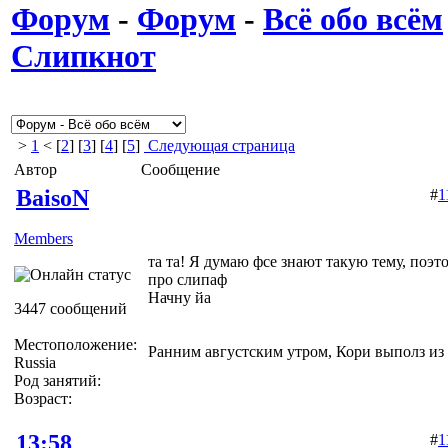
Форум
-
Форум
-
Всё обо всём
Слипкнот
>
1
< [
2
] [
3
] [
4
] [
5
]
Следующая страница
Автор
Сообщение
BaisoN
#
1
Members
та та! Я думаю фсе знают такую тему, поэ
про слипаф
Начну йа
3447 сообщений
Местоположение:
Ранним августским утром, Кори выполз из к
Russia
Род занятий:
Возраст:
13:58
#
1