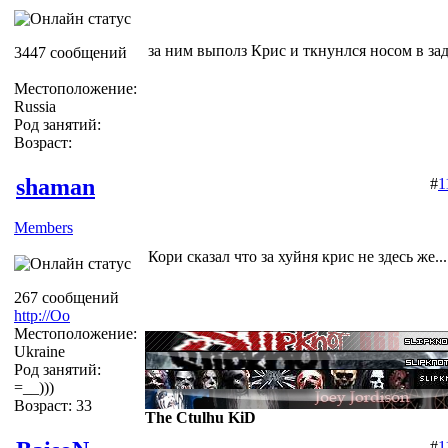
за ним выполз Крис и ткнунлся носом в зад
3447 сообщений
Местоположение:
Russia
Род занятий:
Возраст:
shaman
#
1
Members
Кори сказал что за хуйня крис не здесь же......
267 сообщений
http://Оо
Местоположение:
Ukraine
Род занятий:
=__)))
Возраст: 33
The Ctulhu KiD
#
1