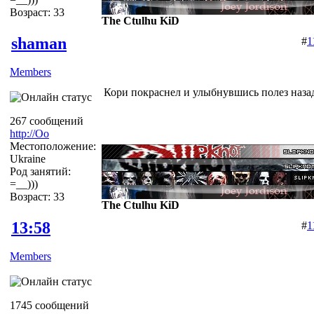
Возраст: 33
The Ctulhu KiD
shaman
#
1
Members
Кори покраснел и улыбнувшись полез назад в 
267 сообщений
http://Оо
Местоположение:
Ukraine
Род занятий:
=__)))
Возраст: 33
The Ctulhu KiD
13:58
#
1
Members
1745 сообщений