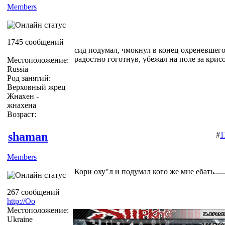
Members
1745 сообщений
сид подумал, чмокнул в конец охреневшего
радостно гоготнув, убежал на поле за крис
Местоположение:
Russia
Род занятий:
Верховный жрец
Жнахен -
жнахена
Возраст:
shaman
#
1
Members
Кори оху"л и подумал кого же мне ебать.......
267 сообщений
http://Оо
Местоположение:
Ukraine