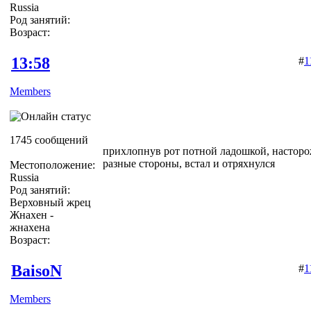
Russia
Род занятий:
Возраст:
13:58
#
1
Members
1745 сообщений
прихлопнув рот потной ладошкой, насторо
разные стороны, встал и отряхнулся
Местоположение:
Russia
Род занятий:
Верховный жрец
Жнахен -
жнахена
Возраст:
BaisoN
#
1
Members