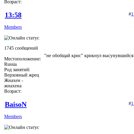
Возраст:
13:58
#
1
Members
1745 сообщений
"не обобщай крис" крикнул высунувшийся
Местоположение:
Russia
Род занятий:
Верховный жрец
Жнахен -
жнахена
Возраст:
BaisoN
#
1
Members