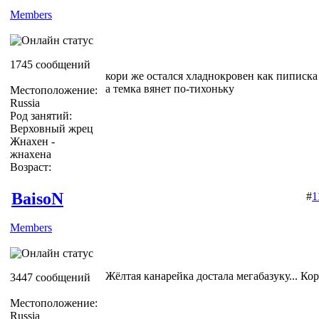
Members
1745 сообщений
кори же остался хладнокровен как пиписка
а темка вянет по-тихоньку
Местоположение:
Russia
Род занятий:
Верховный жрец
Жнахен -
жнахена
Возраст:
BaisoN
#
1
Members
Жёлтая канарейка достала мегабазуку... Кор
3447 сообщений
Местоположение:
Russia