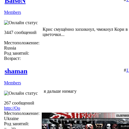
BaisoN
Members
Крис смущённо хихикнул, чмокнул Кори в 
3447 сообщений
цветочки...
Местоположение:
Russia
Род занятий:
Возраст:
shaman
#
1
Members
я дальше нимагу
267 сообщений
http://Оо
Местоположение:
Ukraine
Род занятий:
=__)))