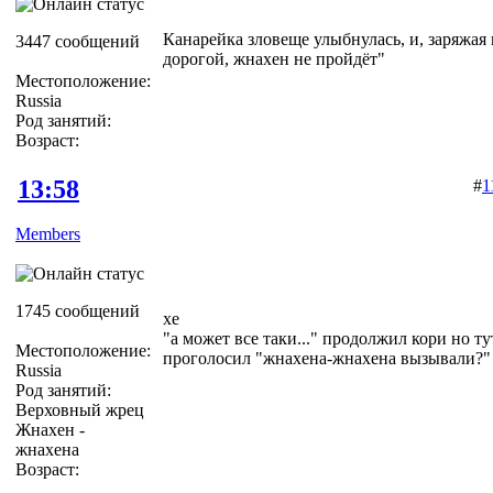
Канарейка зловеще улыбнулась, и, заряжая м
3447 сообщений
дорогой, жнахен не пройдёт"
Местоположение:
Russia
Род занятий:
Возраст:
13:58
#
1
Members
1745 сообщений
хе
"а может все таки..." продолжил кори но т
Местоположение:
проголосил "жнахена-жнахена вызывали?"
Russia
Род занятий:
Верховный жрец
Жнахен -
жнахена
Возраст: